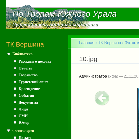
Пе
ос
По Тропам Южного Урала
По Тропам Южного Урала
со
Путеводитель вольного странника
Путеводитель вольного странника
Главное меню
Главная
›
ТК Вершина
›
Фотога
ТК Вершина
Библиотека
Вы здесь
10.jpg
Рассказы о походах
Отчеты
Творчество
Администратор
(Уфа) — 21.11.20
Туристский опыт
Краеведение
События
Документы
Люди
СМИ
Юмор
Фотогалерея
По дате