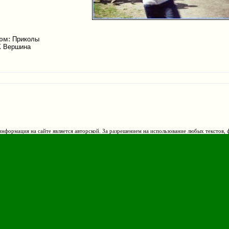
ом:
Приколы
К Вершина
нформация на сайте является авторской. За разрешением на использование любых текстов, 