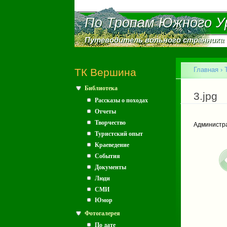
По Тропам Южного У
По Тропам Южного У
Путеводитель вольного странника
Путеводитель вольного странника
Главное меню
Главная
›
ТК Вершина
Библиотека
Вы зд
3.jpg
Рассказы о походах
Отчеты
Творчество
Администр
Туристский опыт
Краеведение
События
Документы
Люди
СМИ
Юмор
Фотогалерея
По дате