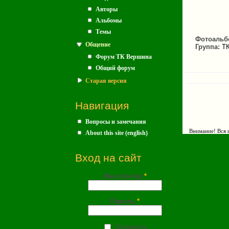
Авторы
Альбомы
Темы
Фотоальб
Общение
Группа:
Т
Форум ТК Вершина
Общий форум
Старая версия
Навигация
Вопросы и замечания
Внимание! Вся и
About this site (english)
Вход на сайт
Имя (почта)
*
Пароль
*
Запомнить