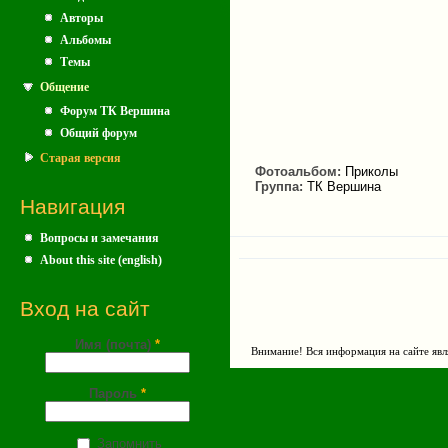
Авторы
Альбомы
Темы
Общение
Форум ТК Вершина
Общий форум
Старая версия
Фотоальбом:
Приколы
Группа:
ТК Вершина
Навигация
Вопросы и замечания
About this site (english)
Вход на сайт
Имя (почта)
*
Внимание! Вся информация на сайте явл
Пароль
*
Запомнить