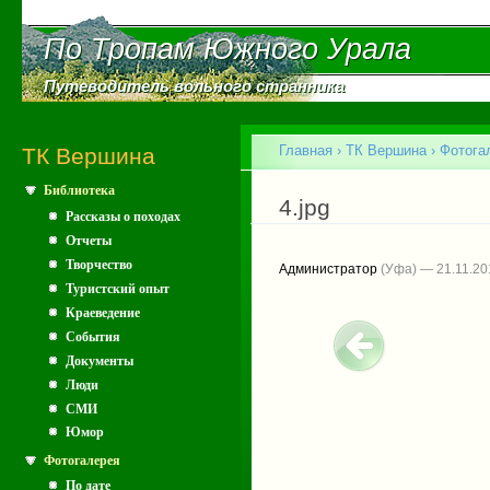
Пе
ос
По Тропам Южного Урала
По Тропам Южного Урала
со
Путеводитель вольного странника
Путеводитель вольного странника
Главное меню
Главная
›
ТК Вершина
›
Фотога
ТК Вершина
Библиотека
Вы здесь
4.jpg
Рассказы о походах
Отчеты
Творчество
Администратор
(Уфа) — 21.11.20
Туристский опыт
Краеведение
События
Документы
Люди
СМИ
Юмор
Фотогалерея
По дате