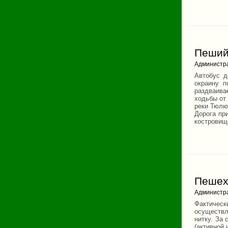
Пеший 
Администр
Автобус д
окраину п
раздваива
ходьбы от
реки Тюлюк
Дорога пр
костровищ
Пешех
Администр
Фактическ
осуществл
нитку. За
(активной 