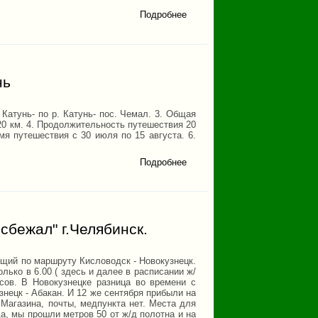
Подробнее
о Пешеходный
поход 3 к.с.
по
Приполярному
Уралу
нь
 Катунь- по р. Катунь- пос. Чемал. 3. Общая
220 км. 4. Продолжительность путешествия 20
мя путешествия с 30 июля по 15 августа. 6.
Подробнее
о
Водный
поход 4
к.с. по
Горному
Алтаю,
р. Чуя-
 сбежал" г.Челябинск.
катунь
щий по маршруту Кисловодск - Новокузнецк.
лько в 6.00 ( здесь и далее в расписании ж/
сов. В Новокузнецке разница во времени с
нецк - Абакан. И 12 же сентября прибыли на
Магазина, почты, медпункта нет. Места для
а, мы прошли метров 50 от ж/д полотна и на