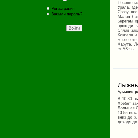
Посещение
Урала, гд
Регистрация
Сразу пос
Забыли пароль?
Малая Лаг
берегам к
проходит 
Сплав зак
Кокпела и
много отв
Харута, Л
ст.Абезь.
Лыжный
Администр
В 10.30 в
Хребет за
Большая Су
13.55 вст
вниз до р
доходя до 