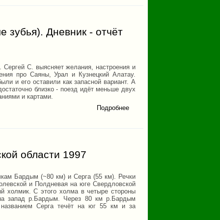
поход 1
к.с. Сука-
Нургуш-
Иремель-
Зигальга
 зубья). Дневник - отчёт
. Сергей С. выясняет желания, настроения и
ения про Саяны, Урал и Кузнецкий Алатау.
ыли и его оставили как запасной вариант. А
 достаточно близко - поезд идёт меньше двух
аниями и картами.
Подробнее
о Кузнецкий
Алатау
Хребет Тигер
- Тиш
(Поднебесные
зубья).
Дневник -
кой области 1997
отчёт похода
2001 г.
кам Бардым (~80 км) и Серга (55 км). Речки
олевской и Полдневая на юге Свердловской
ый холмик. С этого холма в четыре стороны
 на запад р.Бардым. Через 80 км р.Бардым
 названием Серга течёт на юг 55 км и за