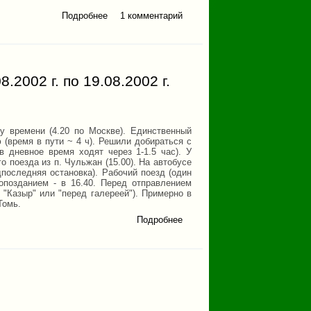
Подробнее
1 комментарий
о Зимой на Мунку-
Сардык
2002 г. по 19.08.2002 г.
у времени (4.20 по Москве). Единственный
(время в пути ~ 4 ч). Решили добираться с
в дневное время ходят через 1-1.5 час). У
 поезда из п. Чульжан (15.00). На автобусе
последняя остановка). Рабочий поезд (один
опозданием - в 16.40. Перед отправлением
 "Казыр" или "перед галереей"). Примерно в
Томь.
Подробнее
о Отчет о
пешем
походе по
Кузнецкому
Алатау с
09.08.2002 г.
по 19.08.2002
г. (вокруг
Поднебесных