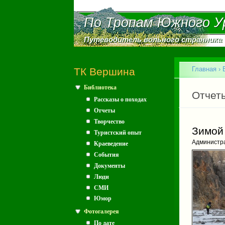
По Тропам Южного У
По Тропам Южного У
Путеводитель вольного странника
Путеводитель вольного странника
Главное меню
Главная
›
ТК Вершина
Библиотека
Вы зд
Главн
Отчет
Рассказы о походах
Отчеты
Творчество
Зимой
Туристский опыт
Администр
Краеведение
События
Документы
Люди
СМИ
Юмор
Фотогалерея
По дате