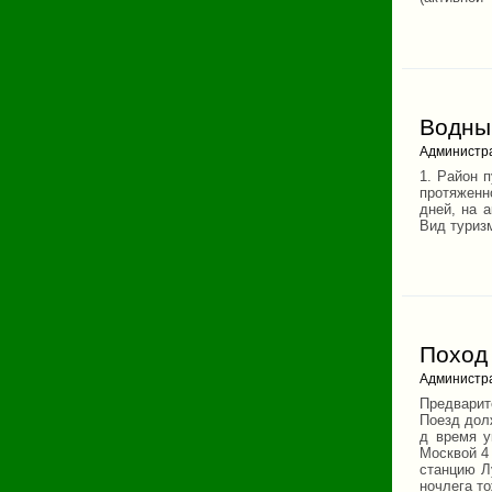
Водный
Администр
1. Район п
протяженно
дней, на 
Вид туризм
Поход 
Администр
Предварит
Поезд долж
д время у
Москвой 4 
станцию Л
ночлега то