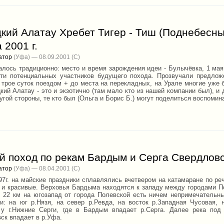
кий Алатау Хребет Тигер - Тиш (Поднебесные
 2001 г.
атор
(Уфа) — 08.09.2001
алось традиционно: место и время зарождения идеи - Булычёвка, 1 мая
ти потенциальных участников будущего похода. Прозвучали предлож
 трое суток поездом + до места на перекладных, на Урале многие уже б
кий Алатау - это и экзотично (там мало кто из нашей компании был), и
угой стороны, те кто был (Ольга и Борис Б.) могут поделиться воспомин
й поход по рекам Бардым и Серга Свердловс
атор
(Уфа) — 08.04.2001
97г. на майские праздники сплавлялись вчетвером на катамаране по реч
 и красивые. Верховья Бардыма находятся к западу между городами П
В 22 км на югозапад от города Полевской есть ничем непримечательн
ки: на юг р.Hязя, на север р.Ревда, на восток р.Западная Чусовая,
 у г.Hижние Серги, где в Бардым впадает р.Серга. Далее река под
ск впадает в р.Уфа.