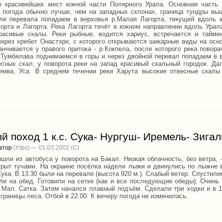
 красивейших мест южной части Полярного Урала. Основная часть
е погода обычно лучше, чем на западных склонах, граница тундры вы
ле перевала попадаем в верховья р.Малая Лагорта, текущей вдоль 
орта и Лагорта. Река Лагорта течёт в южном направлении вдоль Урала
расивые скалы. Реки рыбные, водится хариус, встречается и тайме
через хребет Онастэре, с которого открываются шикарные виды на осно
анчивается у правого притока - р.Кокпела, после которого река повора
 Тумбялава поднимаемся в горы и через двойной перевал попадаем в в
есных скал, у поворота реки на запад красивый скальный городок. Да
емва, Уса. В среднем течении реки Харута высокие отвесные скалы
 поход 1 к.с. Сука- Нургуш- Иремель- Зигал
атор
(Уфа) — 01.03.2002
ышли из автобуса у поворота на Бакал. Низкая облачность, без ветра, 
крыт тучами. На окраине посёлка надели лыжи и двинулись по лыжне 
ка. В 13.30 были на перевале (высота 920 м.). Слабый ветер. Спустились
али на обед. Готовили на сетке (как и все последующие обеды). Очен
. Мал. Сатка. Затем начался плавный подъём. Сделали три ходки и в 17
границы леса. Отбой в 22.00. К вечеру погода не изменилась.