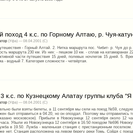
 поход 4 к.с. по Горному Алтаю, р. Чуя-кату
атор
(Уфа) — 08.04.2001
утешествия - Горный Алтай. 2. Нитка маршрута пос. Чибит- р. Чуя до р.
сть маршрута 230 км. Из них: - пешком 10 км. - сплав на катамаранах 
активной части путешествия 15 дней, полевых ночлегов 15 дней. 5. Вре
а - водный 7. Категория сложности - четвёртая.
3 к.с. по Кузнецкому Алатау группы клуба "Я
атор
(Уфа) — 08.04.2001
ельно были взяты билеты, а 11 сентября мы сели на поезд №59, следую
ен был отправиться в 04.20, но он опоздал. Поэтому мы отправились то
казано московское). Прибыли в Новокузнецк 12 сентября около 12 ча
часа. Убыли из Новокузнецка 12 сентября в 16.50 поездом №696 Новокуз
ужба в 19.50. Лужба - маленькая станция с пристанционным поселком. 
же нет. Станция расположена на левом берегу реки Томь. Сойдя с поезд