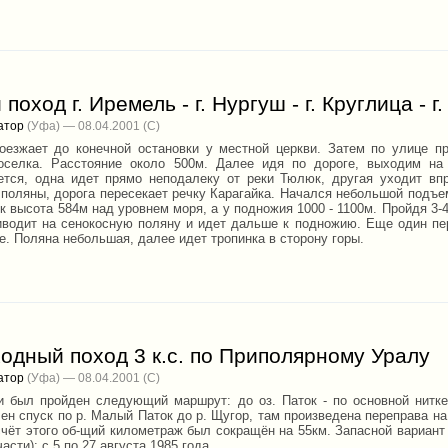
поход г. Иремель - г. Нургуш - г. Круглица - г
атор
(Уфа) — 08.04.2001
оезжает до конечной остановки у местной церкви. Затем по улице 
оселка. Расстояние около 500м. Далее идя по дороге, выходим н
ется, одна идет прямо неподалеку от реки Тюлюк, другая уходит впр
 поляны, дорога пересекает речку Карагайка. Начался небольшой подъе
 высота 584м над уровнем моря, а у подножия 1000 - 1100м. Пройдя 3-4
иводит на сенокосную поляну и идет дальше к подножию. Еще один пер
е. Поляна небольшая, далее идет тропинка в сторону горы.
одный поход 3 к.с. по Приполярному Уралу
атор
(Уфа) — 08.04.2001
и был пройден следующий маршрут: до оз. Паток - по основной нитке
ен спуск по р. Малый Паток до р. Щугор, там произведена переправа на
 счёт этого об-щий километраж был сокращён на 55км. Запасной вариан
части): с 5 по 27 августа 1985 года.