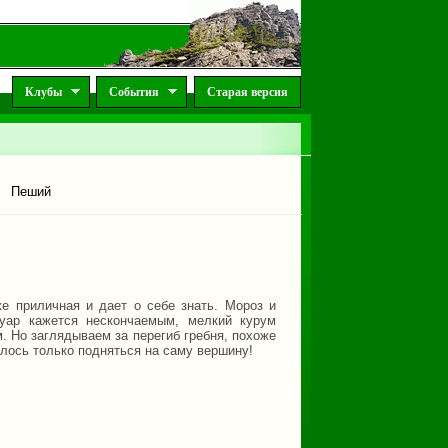
Клубы
События
Старая версия
Пеший
е приличная и дает о себе знать. Мороз и
луар кажется нескончаемым, мелкий курум
м. Но заглядываем за перегиб гребня, похоже
алось только подняться на саму вершину!