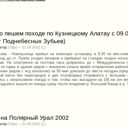
о пешем походе по Кузнецкому Алатау с 09.08.
г Поднебесных Зубьев)
атор
(Уфа) — 01.09.2002
ква - Новокузнецк прибыл на конечную остановку в 8.20 по местном
езд до ст. Лужба уходил вечером и прибывал на станцию поздно ночью 
ми. На электричке за полтора часа добрались до г. Междуреченска (
по парку в здании рядом с вокзалом узнали время отправления рабочего
чная рядом с ж/д вокзалом) за 50 мин доехали до места посадки (пред
ый вагон без перегородок и две платформы) отправился с большим 
ись с начальником поезда о том, чтобы нас высадили на 145 км (он же
седьмого вышли из поезда сразу после впадения р. Большой Казыр в р. 
 на Полярный Урал 2002
атор
(Уфа) — 01.09.2002