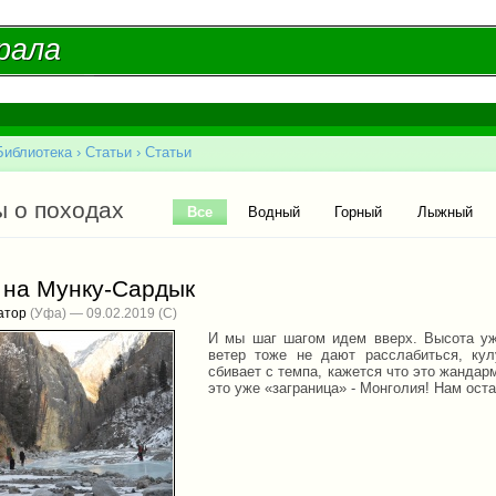
Перейти к
основному
рала
рала
содержанию
Библиотека
›
Статьи
›
Статьи
есь
ые вкладки
ы о походах
Все
(активная вкладка)
Водный
Горный
Лыжный
 на Мунку-Сардык
атор
(Уфа) — 09.02.2019
И мы шаг шагом идем вверх. Высота уж
ветер тоже не дают расслабиться, ку
сбивает с темпа, кажется что это жандар
это уже «заграница» - Монголия! Нам ост