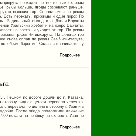
Зубьев)
 маршрута проходит по восточным склонам
ше, рыбы больше, ягоды созревают раньше.
крутых высоких гор. Сплавляемся по рекам
. Есть перекаты, прижимы и один порог. По
нь. Радиальный выход к оз.Дзеля-Варчаты
вной Уральский хребет и на озеро Варчаты.
чивает на восток и уходит от гор. По рекам
ерховья р.Сев.Чигимхарута. На склонах гор
лее снова сплав по рекам Сев.Чигимхарута,
 по обеим берегам. Сплав заканчивается у
Подробнее
о Поход
на
Полярный
Урал 2002
ьга
-3 . Пешком по дороге дошли до п. Катавка.
в сторону виднеющегося перевала через хр.
 с перевала по целине в сторону г. Уван и в
ь удобно. После обеда продолжили движение
.00 встали на ночёвку на склоне г. Уван не
Подробнее
о
Лыжный