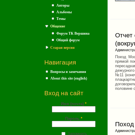
Авторы
Альбомы
Темы
Общение
Форум ТК Вершина
Отчет 
Общий форум
(вокру
Старая версия
Администр
Поезд Мос
Навигация
прямой по
пересадка
дежурного 
Вопросы и замечания
№11 (коне
About this site (english)
плацкартн
договорил
половине 
Вход на сайт
Имя (почта)
*
Пароль
*
Поход
Администр
Запомнить