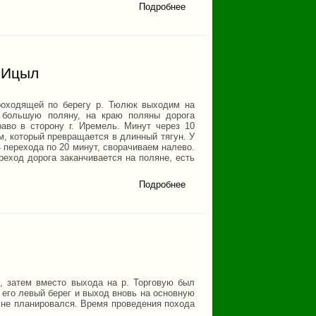
Подробнее
о Водный
поход по
рекам
Бардым и
Серга
Свердловской
области 1997
. Ицыл
проходящей по берегу р. Тюлюк выходим на
а большую поляну, на краю поляны дорога
аво в сторону г. Иремель. Минут через 10
м, который превращается в длинный тягун. У
 перехода по 20 минут, сворачиваем налево.
еход дорога заканчивается на поляне, есть
Подробнее
о Пеший
поход г.
Иремель
- г.
Нургуш -
г.
Круглица
- г. Ицыл
, затем вместо выхода на р. Торговую был
 его левый берег и выход вновь на основную
т не планировался. Время проведения похода