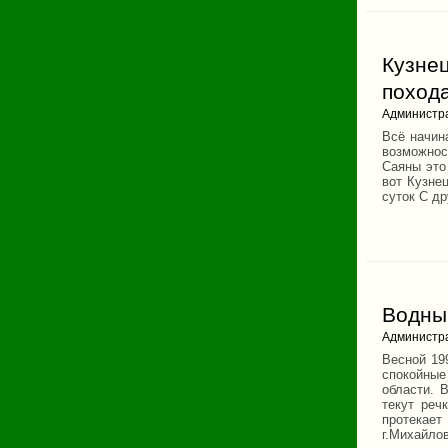
Кузнец
похода
Администр
Всё начин
возможнос
Саяны это
вот Кузнец
суток С др
Водны
Администр
Весной 19
спокойные
области. 
текут реч
протекает
г.Михайлов