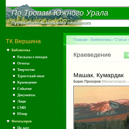
Пе
ос
По Тропам Южного Урала
По Тропам Южного Урала
со
Путеводитель вольного странника
Путеводитель вольного странника
Главное меню
Главная
›
Библиотека
›
Статьи
ТК Вершина
Библиотека
Вы здесь
Главные вкладки
Краеведение
Рассказы о походах
Отчеты
Творчество
Машак. Кумардак
Туристский опыт
Борис Прохоров
(Магнитогорск) 
Краеведение
События
Документы
Люди
СМИ
Юмор
Фотогалерея
По дате