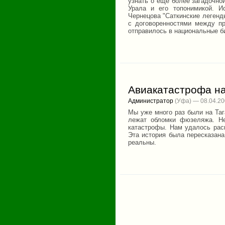
узнать о еще более загадочно
Урала и его топонимикой. И
Чернецова "Саткинские легенды
с договоренностями между пр
отправилось в национальные б
Авиакатастрофа на
Администратор
(Уфа) — 08.04.2
Мы уже много раз были на Таг
лежат обломки фюзеляжа. Не
катастрофы. Нам удалось раск
Эта история была пересказана
реальны.
Страницы