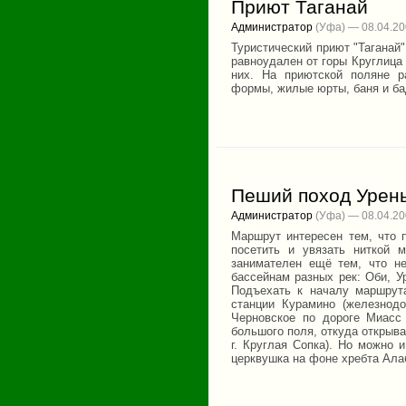
Приют Таганай
Администратор
(Уфа) — 08.04.2
Туристический приют "Таганай
равноудален от горы Круглица 
них. Hа приютской поляне р
формы, жилые юрты, баня и ба
Пеший поход Урень
Администратор
(Уфа) — 08.04.2
Маршрут интересен тем, что п
посетить и увязать ниткой 
занимателен ещё тем, что н
бассейнам разных рек: Оби, Ур
Подъехать к началу маршрута
станции Курамино (железнод
Черновское по дороге Миасс
большого поля, откуда открыв
г. Круглая Сопка). Но можно 
церквушка на фоне хребта Ала