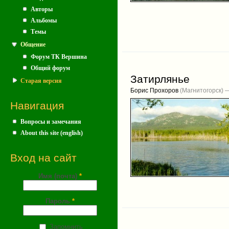
Авторы
Альбомы
Темы
Общение
Форум ТК Вершина
Общий форум
Затирлянье
Старая версия
Борис Прохоров
(Магнитогорск) 
Навигация
Вопросы и замечания
About this site (english)
Вход на сайт
Имя (почта)
*
Пароль
*
Запомнить