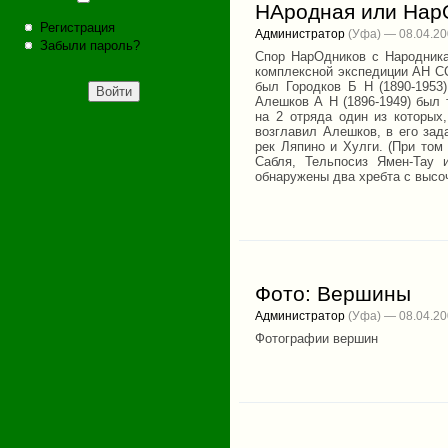
НАродная или Нар
Регистрация
Администратор
(Уфа) — 08.04.2
Забыли пароль?
Спор HарОдников с Hародника
комплексной экспедиции АH СС
был Городков Б H (1890-1953)
Алешков А H (1896-1949) был 
на 2 отряда один из которых
возглавил Алешков, в его зад
рек Ляпино и Хулги. (При том
Сабля, Тельпосиз Ямен-Тау
обнаружены два хребта с высо
Фото: Вершины
Администратор
(Уфа) — 08.04.2
Фотографии вершин