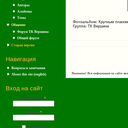
Авторы
Альбомы
Темы
Фотоальбом:
Крупным планом
Общение
Группа:
ТК Вершина
Форум ТК Вершина
Общий форум
Старая версия
Навигация
Вопросы и замечания
Внимание! Вся информация на сайте явл
About this site (english)
Вход на сайт
Имя (почта)
*
Пароль
*
Запомнить