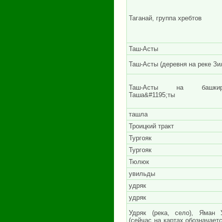
Таганай, группа хребтов
Таш-Асты
Таш-Асты (деревня на реке Зи
Таш-Асты на башкир
Таша&#1195;ты
ташла
Троицкий тракт
Тургояк
Тургояк
Тюлюк
увильды
удряк
удряк
Удряк (река, село), Яман 
(сейчас на картах обозначаетс