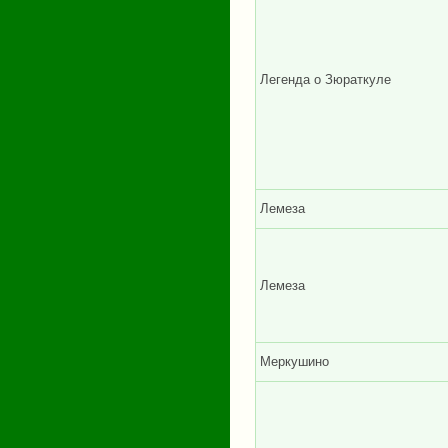
Легенда о Зюраткуле
Лемеза
Лемеза
Меркушино