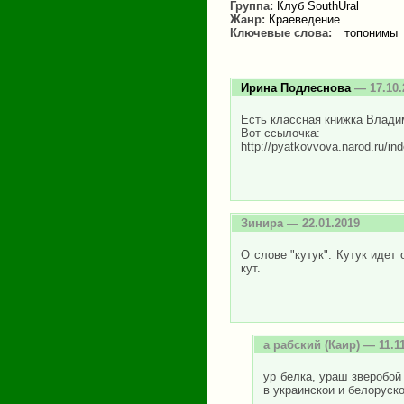
Группа:
Клуб SouthUral
Жанр:
Краеведение
Ключевые слова:
топонимы
Ирина Подлеснова
— 17.10.
Есть классная книжка Влади
Вот ссылочка:
http://pyatkovvova.narod.ru/in
Зинира
— 22.01.2019
О слове "кутук". Кутук идет
кут.
а рабский
(Каир) — 11.1
ур белка, ураш зверобой
в украинскои и белоруск