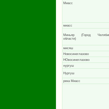
Миасс
миасс
Миньяр (Город Челябин
области)
мисяш
Новосинеглазово
НОвосинеглазово
нургуш
Нургуш
река Миасс