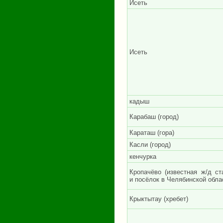
Исеть
Исеть
кадыш
Карабаш (город)
Караташ (гора)
Касли (город)
кенчурка
Кропачёво (известная ж/д ст
и посёлок в Челябинской обла
Крыктытау (хребет)