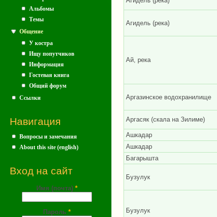
Агидель (река)
Альбомы
Темы
Агидель (река)
Общение
У костра
Ищу попутчиков
Ай, река
Информация
Гостевая книга
Общий форум
Аргазинское водохранилище
Ссылки
Навигация
Аргасяк (скала на Зилиме)
Ашкадар
Вопросы и замечания
Ашкадар
About this site (english)
Багарышта
Вход на сайт
Бузулук
Имя (почта)
*
Бузулук
Пароль
*