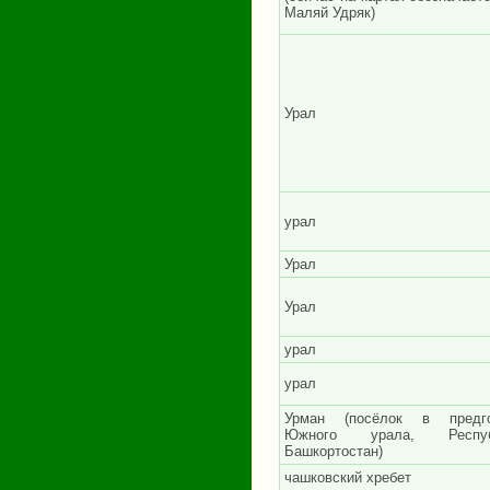
Маляй Удряк)
Урал
урал
Урал
Урал
урал
урал
Урман (посёлок в предго
Южного урала, Респуб
Башкортостан)
чашковский хребет