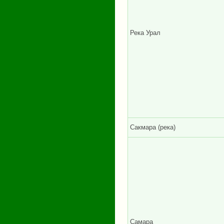
Река Урал
Сакмара (река)
Самара