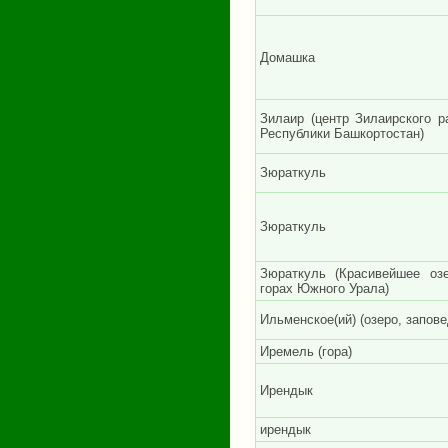
Домашка
Зилаир (центр Зилаирского р
Республики Башкортостан)
Зюраткуль
Зюраткуль
Зюраткуль (Красивейшее оз
горах Южного Урала)
Ильменское(ий) (озеро, запове
Иремель (гора)
Ирендык
ирендык