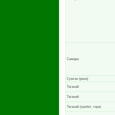
Самара.
Сумган (река)
Таганай
Таганай
Таганай (хребет, гора)