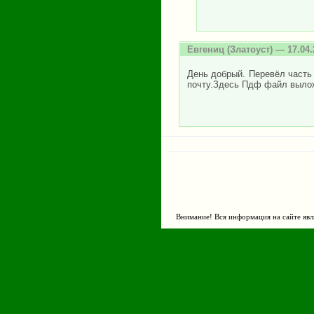
Евгениц
(Златоуст) — 17.04.
День добрый. Перевёл часть
почту.Здесь Пдф файл вылож
Внимание! Вся информация на сайте явл