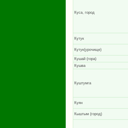
Куса, город
Кутук
Кутук(урочище)
Кушай (гора)
Кушва
Куштумга
Куян
Кыштым (город)