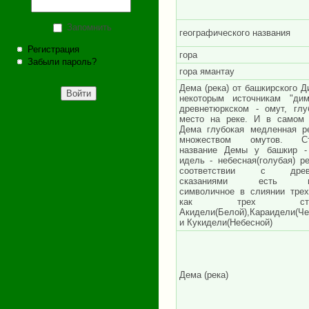
Запомнить
географического названия
Регистрация
гора
Забыли пароль?
гора ямантау
Дема (река) от башкирского Д
некоторым источникам "ди
древнетюркском - омут, глу
место на реке. И в самом
Дема глубокая медленная р
множеством омутов. Ст
название Демы у башкир -
идель - небесная(голубая) ре
соответствии с древ
сказаниями есть н
символичное в слиянии трех
как трех стих
Акидели(Белой),Караидели(Че
и Кукидели(Небесной)
Дема (река)