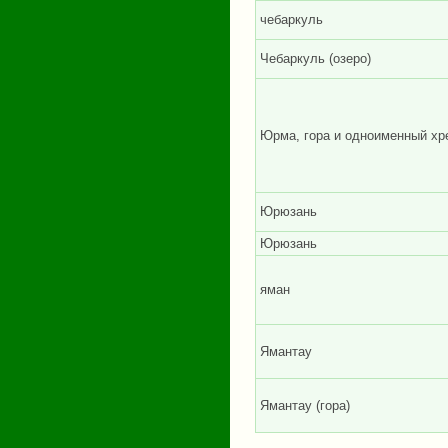
чебаркуль
Чебаркуль (озеро)
Юрма, гора и одноименный хр
Юрюзань
Юрюзань
яман
Ямантау
Ямантау (гора)