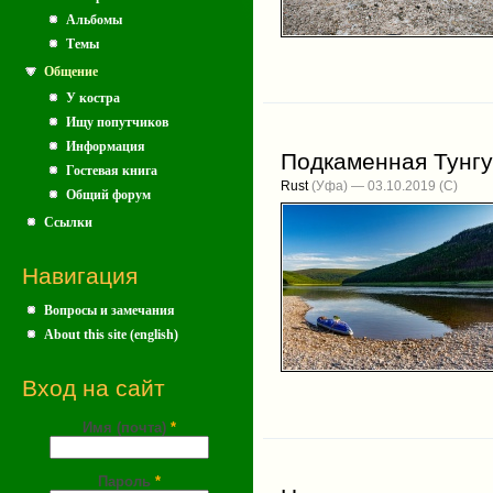
Альбомы
Темы
Общение
У костра
Ищу попутчиков
Информация
Подкаменная Тунгус
Гостевая книга
Rust
(Уфа) — 03.10.2019
Общий форум
Ссылки
Навигация
Вопросы и замечания
About this site (english)
Вход на сайт
Имя (почта)
*
Пароль
*