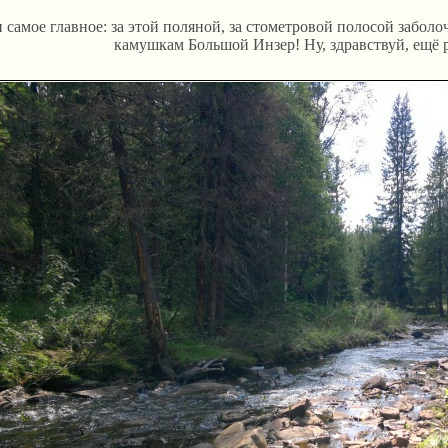
 самое главное: за этой поляной, за стометровой полосой забол
камушкам Большой Инзер! Ну, здравствуй, ещё р