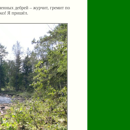
оченных дебрей – журчит, гремит по
аз! Я пришёл.