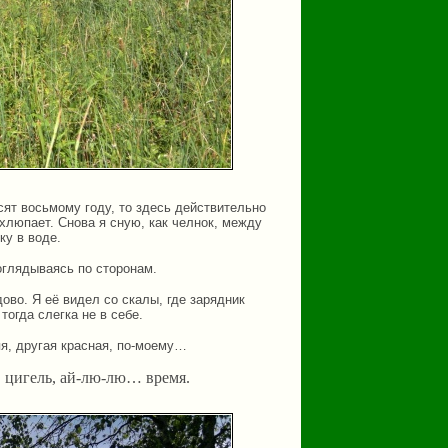
ят восьмому году, то здесь действительно
 хлюпает. Снова я сную, как челнок, между
ку в воде.
 оглядываясь по сторонам.
дово. Я её видел со скалы, где зарядник
тогда слегка не в себе.
яя, другая красная, по-моему…
ь, цигель, ай-лю-лю… время.