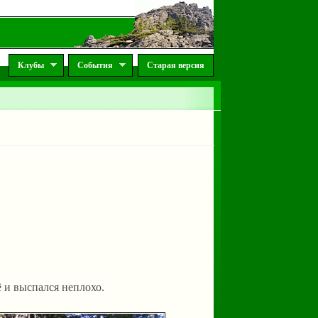
Клубы
События
Старая версия
ё и выспался неплохо.