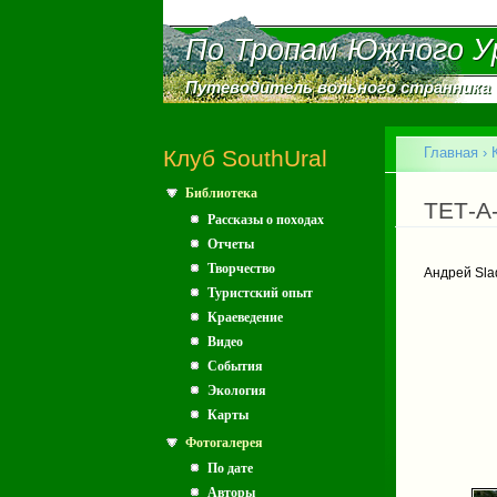
По Тропам Южного У
По Тропам Южного У
Путеводитель вольного странника
Путеводитель вольного странника
Главное меню
Главная
›
Клуб SouthUral
Библиотека
Вы зд
ТЕТ-А
Рассказы о походах
Отчеты
Творчество
Андрей Sl
Туристский опыт
Краеведение
Видео
События
Экология
Карты
Фотогалерея
По дате
Авторы