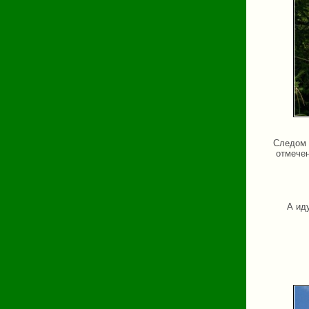
Следом 
отмечен
А ид