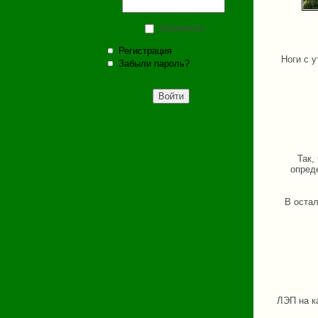
Запомнить
Регистрация
Ноги с 
Забыли пароль?
Так,
опред
В остал
ЛЭП на ка