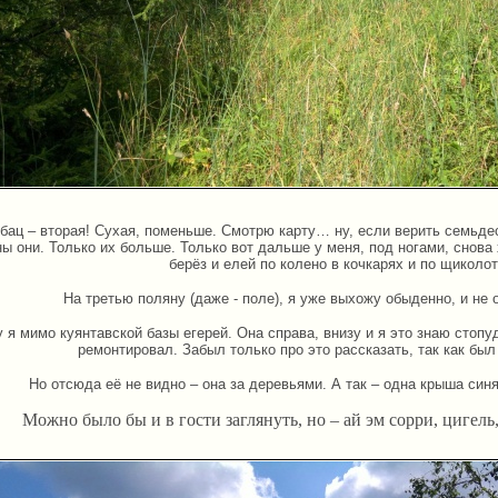
бац – вторая! Сухая, поменьше. Смотрю карту… ну, если верить семьдес
ы они. Только их больше. Только вот дальше у меня, под ногами, снова
берёз и елей по колено в кочкарях и по щиколот
На третью поляну (даже - поле), я уже выхожу обыденно, и не
у я мимо куянтавской базы егерей. Она справа, внизу и я это знаю стопу
ремонтировал. Забыл только про это рассказать, так как был 
Но отсюда её не видно – она за деревьями. А так – одна крыша син
Можно было бы и в гости заглянуть, но – ай эм сорри, цигел