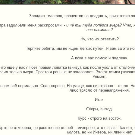
Зарядил телефон, процентов на двадцать, приготовил за
утра задолбали меня расспросами:
- и чё ты туда попёрся вчера? Что,
нас сломать?
Ну, что им ответить?
Терпите ребята, мы не ищем лёгких путей. Я вам за это 
А пока я вас помою и подлечу.
 что ещё у нас? Ноет правая лопатка (внизу), как после укола от столбняк
елил только вчера. Просто я раньше не жаловался. Это от лямки рюкзак
Ремонт.
ьном всё нормально. Спал хорошо. На улице, как ни странно – тепло. 
либо трясло от перенапряжения.
Итак.
Сборы, выход.
Курс - строго на восток.
рте не отмечена, но расстояние до неё – мизерное, это я знаю. Так вот
болота, но ни Инзера, ни линии нет.