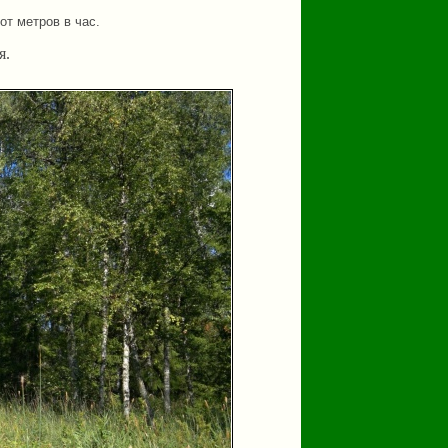
от метров в час.
я.