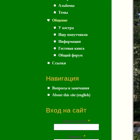
Альбомы
Темы
Общение
У костра
Ищу попутчиков
Информация
Гостевая книга
Общий форум
Ссылки
Навигация
Вопросы и замечания
About this site (english)
Вход на сайт
Имя (почта)
*
Пароль
*