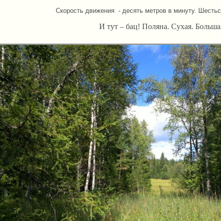
Скорость движения - десять метров в минуту. Шестьс
И тут – бац! Поляна. Сухая. Больша