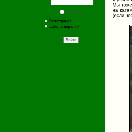
Мы тоже 
на ката
Запомнить
(если че
Регистрация
Забыли пароль?