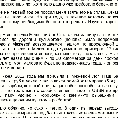
 преклонных лет, хотя тело давно уже требовало бережного
е не первый год он просил меня взять его на сплав. Отка
е не торопился. Но три года, в течение которых пол
и, поэтому необходимо было что-то решать. Изучив стары
ан.
ем до поселка Межевой Лог. Оставляем машину на стоянке.
емся до деревни Кульметово (ночевка была непремен
ово в Межевой возвращаемся пешком по проселочной до
 что по реке от Межевого до Кульметово, примерно, 12 кил
ра по проселочной дороге, как мне тогда показалось, мы
ь лет назад мы с ним и по 30 километров за день проход
л, что, мол, маловато будет, но подключилась теща, и он реш
не утвердят.
 июня 2012 года мы прибыли в Межевой Лог. Наш баг
вых труб в чехле, являющихся рамой катамарана (5 кг), р
м скарбом, который превращает обычного обывателя в тур
сь, что тесть взял с собой спиннинг
made
in
USSR
во вр
, пару удочек и коробочку с какими-то рыбацкими 
лась еще одним пунктом – рыбалкой.
ло облачно, но сухо и тепло. В один из первых выход
е из катамаранов, под бастрык груженых всевозможным ту
овых лодок. На одном из
катов красовался ведерный сам