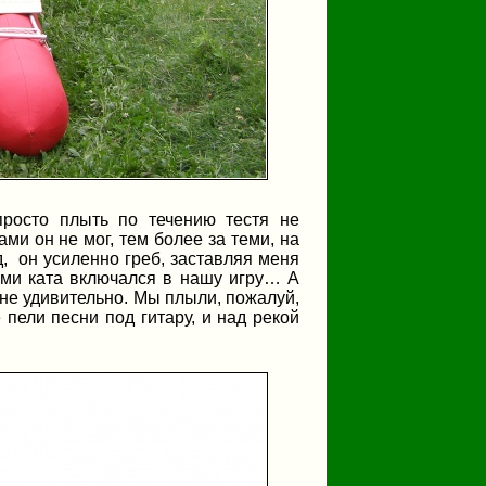
просто плыть по течению тестя не
и он не мог, тем более за теми, на
д,
он усиленно греб, заставляя меня
нами ката включался в нашу игру… А
о не удивительно. Мы плыли, пожалуй,
пели песни под гитару, и над рекой