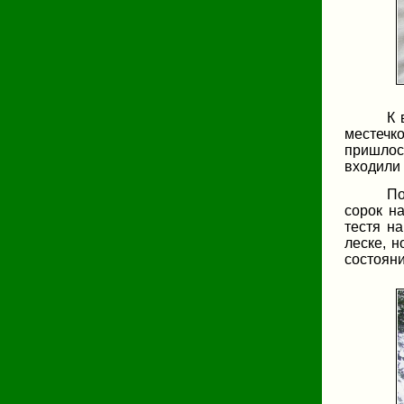
К 
местечк
пришлос
входили 
По
сорок н
тестя н
леске, 
состояни