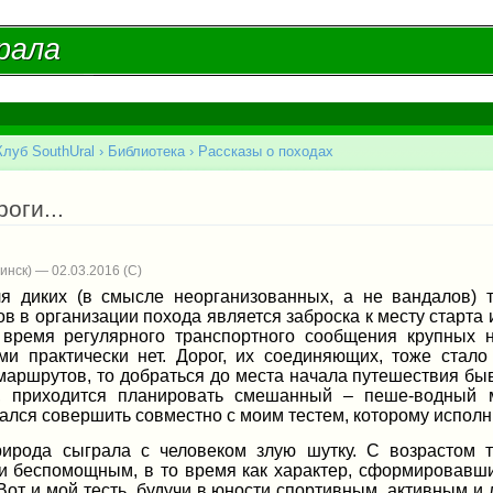
Перейти к
основному
рала
рала
содержанию
Клуб SouthUral
›
Библиотека
›
Рассказы о походах
есь
роги...
инск) — 02.03.2016
я диких (в смысле неорганизованных, а не вандалов) 
в в организации похода является заброска к месту старта 
время регулярного транспортного сообщения крупных 
ми практически нет. Дорог, их соединяющих, тоже стало
маршрутов, то добраться до места начала путешествия бы
, приходится планировать смешанный – пеше-водный 
лся совершить совместно с моим тестем, которому исполни
ирода сыграла с человеком злую шутку. С возрастом те
и беспомощным, в то время как характер, сформировавшис
Вот и мой тесть, будучи в юности спортивным, активным и