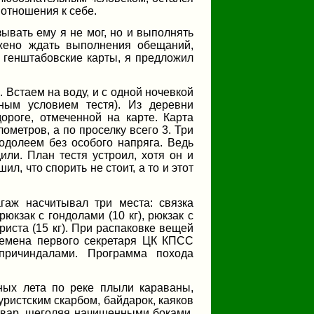
 отношения к себе.
зывать ему я не мог, но и выполнять
ожено ждать выполнения обещаний,
е генштабовские карты, я предложил
 Встаем на воду, и с одной ночевкой
ным условием тестя). Из деревни
роге, отмеченной на карте. Карта
ометров, а по проселку всего 3. Три
 одолеем без особого напряга. Ведь
или. План тестя устроил, хотя он и
ил, что спорить не стоит, а то и этот
аж насчитывал три места: связка
юкзак с гондолами (10 кг), рюкзак с
иста (15 кг). При распаковке вещей
емена первого секретаря ЦК КПСС
причиндалами. Программа похода
ных лета по реке плыли караваны,
ристским скарбом, байдарок, каяков
овар, щеголяя начищенными боками.