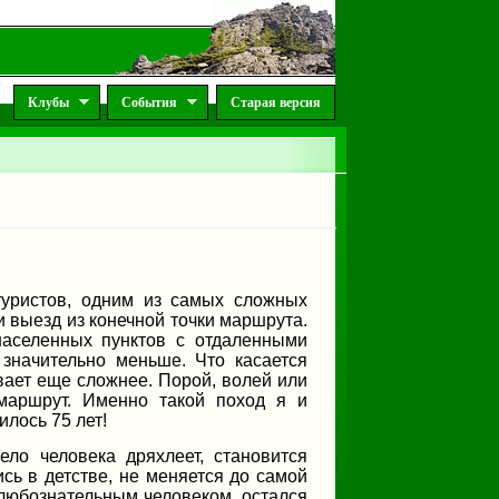
Клубы
События
Старая версия
туристов, одним из самых сложных
и выезд из конечной точки маршрута.
населенных пунктов с отдаленными
 значительно меньше. Что касается
вает еще сложнее. Порой, волей или
маршрут. Именно такой поход я и
лось 75 лет!
ло человека дряхлеет, становится
ь в детстве, не меняется до самой
 любознательным человеком, остался