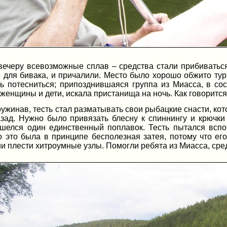
вечеру всевозможные сплав – средства стали прибиватьс
о для бивака, и причалили. Место было хорошо обжито ту
ь потесниться; припозднившаяся группа из Миасса, в со
женщины и дети, искала пристанища на ночь. Как говорится, 
ужинав, тесть стал разматывать свои рыбацкие снасти, ко
азад. Нужно было привязать блесну к спиннингу и крючки
ашелся один единственный поплавок. Тесть пытался вспо
но это была в принципе бесполезная затея, потому что е
и плести хитроумные узлы. Помогли ребята из Миасса, сре