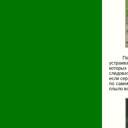
Пе
устраива
которых
следова
если сер
по самом
плыло в