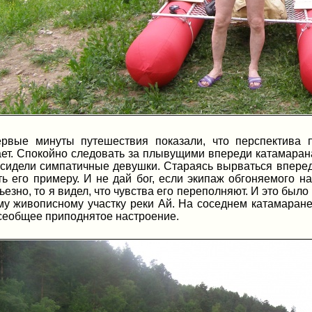
рвые минуты путешествия показали, что перспектива 
ет. Спокойно следовать за плывущими впереди катамаранам
 сидели симпатичные девушки. Стараясь вырваться впере
ть его примеру. И не дай бог, если экипаж обгоняемого 
ьезно, то я видел, что чувства его переполняют. И это был
у живописному участку реки Ай. На соседнем катамаране 
сеобщее приподнятое настроение.