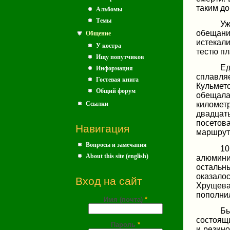
таким до
Альбомы
Темы
Уж
обещани
Общение
истекал
У костра
тестю пл
Ищу попутчиков
Ед
Информация
сплавля
Гостевая книга
Кульмет
Общий форум
обещала,
Ссылки
километ
двадцат
посетова
Навигация
маршрут 
Вопросы и замечания
10
About this site (english)
алюминие
остальны
оказало
Вход на сайт
Хрущева
пополни
Имя (почта)
*
Бы
состоящи
Пароль
*
и резин