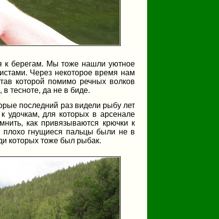
я к берегам. Мы тоже нашли уютное
ристами. Через некоторое время нам
став которой помимо речных волков
в тесноте, да не в биде.
торые последний раз видели рыбу лет
 к удочкам, для которых в арсенале
мнить, как привязываются крючки к
го плохо гнущиеся пальцы были не в
ди которых тоже был рыбак.