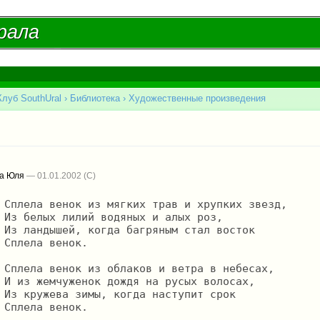
Перейти к
основному
рала
рала
содержанию
Клуб SouthUral
›
Библиотека
›
Художественные произведения
есь
а Юля
— 01.01.2002
зд,

з,

ок 

.

ах,

ах,

рок

.
