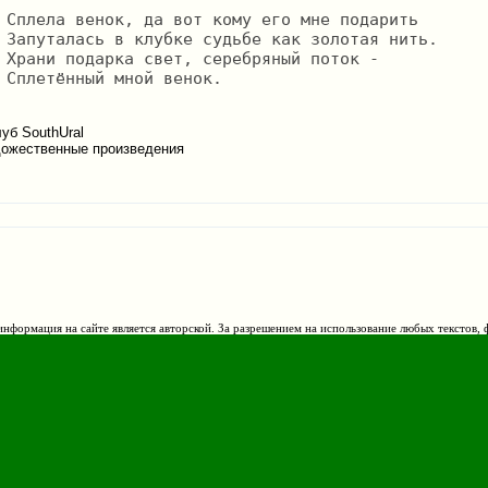
ить

ть.

к -

.

уб SouthUral
ожественные произведения
нформация на сайте является авторской. За разрешением на использование любых текстов, 