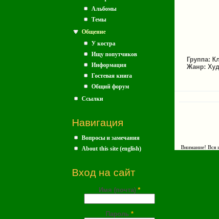
	Сплела венок, да вот кому его мне подар
Альбомы
	Запуталась в клубке судьбе как золотая ни
Темы
	Храни подарка свет, серебряный пото
Общение
	Сплетённый мной венок
У костра
Ищу попутчиков
Группа:
Кл
Информация
Жанр:
Худ
Гостевая книга
Общий форум
Ссылки
Навигация
Вопросы и замечания
Внимание! Вся и
About this site (english)
Вход на сайт
Имя (почта)
*
Пароль
*