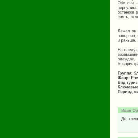
Обе они –
вернулись
останков 
снять, отл
Лежал он 
наверное, 
и раньше. 
На следую
возвышенн
одеждах,
Беспристр
Группа:
Кл
Жанр:
Рас
Вид тури
Ключевые
Период м
Иван Ор
Да, трех