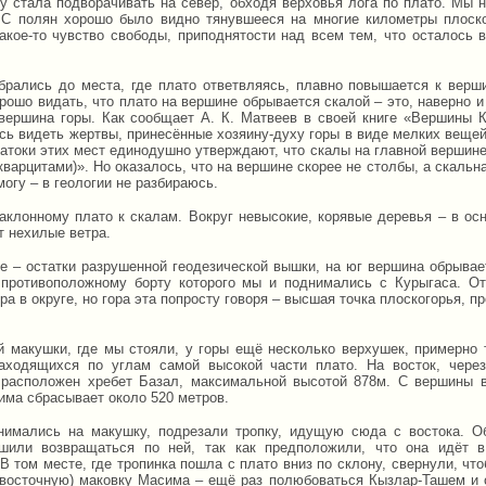
у стала подворачивать на север, обходя верховья лога по плато. Мы
 С полян хорошо было видно тянувшееся на многие километры плоско
акое-то чувство свободы, приподнятости над всем тем, что осталось в
брались до места, где плато ответвляясь, плавно повышается к вер
орошо видать, что плато на вершине обрывается скалой – это, наверно 
 вершина горы. Как сообщает А. К. Матвеев в своей книге «Вершины 
сь видеть жертвы, принесённые хозяину-духу горы в виде мелких вещей
натоки этих мест единодушно утверждают, что скалы на главной вершин
варцитами)». Но оказалось, что на вершине скорее не столбы, а скальна
могу – в геологии не разбираюсь.
аклонному плато к скалам. Вокруг невысокие, корявые деревья – в ос
т нехилые ветра.
е – остатки разрушенной геодезической вышки, на юг вершина обрывает
 противоположному борту которого мы и поднимались с Курыгаса. О
ра в округе, но гора эта попросту говоря – высшая точка плоскогорья, 
й макушки, где мы стояли, у горы ещё несколько верхушек, примерно 
аходящихся по углам самой высокой части плато. На восток, чере
 расположен хребет Базал, максимальной высотой 878м. С вершины 
има сбрасывает около 520 метров.
нимались на макушку, подрезали тропку, идущую сюда с востока. О
шили возвращаться по ней, так как предположили, что она идёт 
В том месте, где тропинка пошла с плато вниз по склону, свернули, что
-восточную) маковку Масима – ещё раз полюбоваться Кызлар-Ташем и 