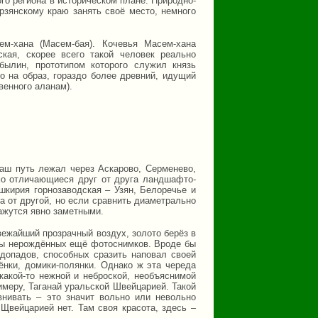
го региона в историческом плане. Природно-
рзянскому краю занять своё место, немного
м-хана (Масем-бая). Кочевья Масем-хана
кая, скорее всего такой человек реально
былин, прототипом которого служил князь
 на образ, гораздо более древний, идущий
венного аланам).
аш путь лежал через Аскарово, Серменево,
имо отличающиеся друг от друга ландшафто-
шкирия горнозаводская – Узян, Белоречье и
а от другой, но если сравнить диаметрально
ажутся явно заметными.
вежайший прозрачный воздух, золото берёз в
еты нерождённых ещё фотоснимков. Вроде бы
одопадов, способных сразить наповал своей
ёнки, домики-полянки. Однако ж эта череда
акой-то нежной и неброской, необъяснимой
римеру, Таганай уральской Швейцарией. Такой
внивать – это значит вольно или невольно
Щвейцарией нет. Там своя красота, здесь –