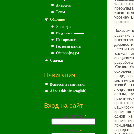
частности
Альбомы
преоблада
Темы
имеют сгл
уровнем м
Общение
притоков –
У костра
Наличие в
Ищу попутчиков
развитие 
Информация
высокогорь
древности
Гостевая книга
леса и го
Общий форум
завися о
специализ
Ссылки
разработа
Южном Ура
сохраняя 
Навигация
люди, гов
как венгр
Вопросы и замечания
южной – по
люди, чьи
About this site (english)
аланы, гу
практичес
протоэтно
Вход на сайт
башкирски
время ост
Имя (почта)
*
одной из
сцементир
пришельца
народов,
Пароль
*