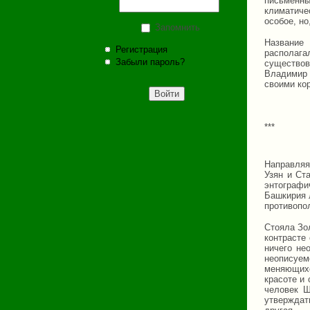
письменны
климатиче
особое, но
Запомнить
Название
Регистрация
располага
Забыли пароль?
существов
Владимир 
своими кор
***
Направляя
Узян и Ст
энтографи
Башкирия 
противопо
Стояла Зо
контрасте
ничего не
неописуем
меняющихс
красоте и 
человек Ш
утверждат