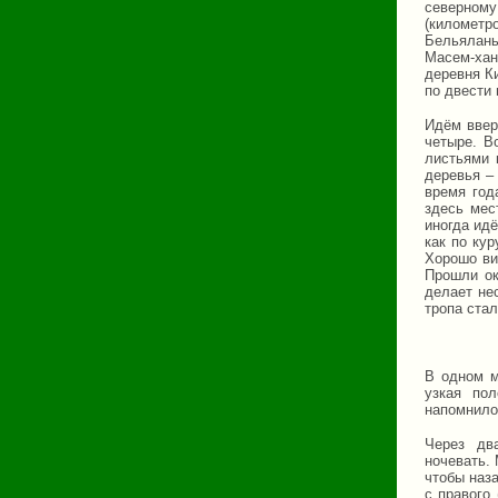
северному
(километр
Бельялань
Масем-хан
деревня К
по двести 
Идём ввер
четыре. В
листьями 
деревья – 
время год
здесь мес
иногда идё
как по ку
Хорошо ви
Прошли ок
делает нес
тропа ста
В одном м
узкая по
напомнило
Через дв
ночевать.
чтобы наза
с правого 