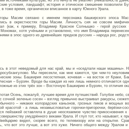
ми источниками культуры, но это ничуть не умаляет уникальность данно
ские условия, ландшафт, история и этическое смешение позволили Бу
, в тоже время, органически вписанное в карту Южного Урала.
 горы Масим связано с именем персонажа башкирского эпоса Масе
лись в окрестностях горы Масим. Личность сия не совсем мифичес
ал (как, к примеру, Владимир Красное Солнышко - герой русских 
Мономах, хотя учёными и установлено, что имя Владимира перенесено
нями в эпос одного из древнейших предков русских – народа рос, родст
сь в этот неведомый для нас край, мы и «оседлали наши машины». Н
аросубхангулово. Мы пересекли, как мне кажется, три чем-то неулов
ческие зоны. Башкирия лесостепная, кочевая – на восток от Краки, Ба
лесная – Бурзян. Вроде бы каждая из них лишь немного отличается одн
ложные из этих трёх зон – Восточную Башкирию и Бурзян, то отличия ок
лотая Осень, пожалуй, лучшее время для путешествий. Голубое небо, с
 с сочной зеленью сосен – взгляд привычно выстраивал ракурсы, сюж
обычного – никаких колорадских каньонов, грозных пиков и мощных в
ой красотой - а лишь незамысловатые горочки-пригорочки, берёзки-сос
я пейзажей оставляла в душе неосязаемое чувство прикосновения к к
совершенству умудрённого веками Урала. И глуп тот, кто называет, к п
вейцарию видел, скорее всего, по телевизору или на открытке. Сра
ь, что вот это лучше, а вот это хуже. Ничего общего между Уралом и 