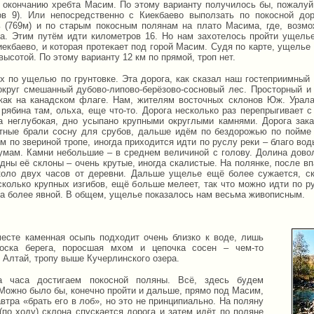
 окончанию хребта Масим. По этому варианту получилось бы, пожалуй
ов 9). Или непосредственно с Киекбаево выползать по покосной до
 (769м) и по старым покосным полянам на плато Масима, где, возм
а. Этим путём идти километров 16. Но нам захотелось пройти ущелье
иекбаево, и которая протекает под горой Масим. Судя по карте, ущелье
высотой. По этому варианту 12 км по прямой, троп нет.
х по ущелью по грунтовке. Эта дорога, как сказал наш гостеприимный 
округ смешанный дубово-липово-берёзово-сосновый лес. Просторный и
как на канадском флаге. Нам, жителям восточных склонов Юж. Урала 
рябина там, ольха, еще что-то. Дорога несколько раз перепрыгивает с 
а неглубокая, дно усыпано крупными округлыми камнями. Дорога зак
тные брали сосну для срубов, дальше идём по бездорожью по пойме р
м по звериной тропе, иногда приходится идти по руслу реки – благо во
румам. Камни небольшие – в среднем величиной с голову. Долина довол
дны её склоны – очень крутые, иногда скалистые. На полянке, после вп
оло двух часов от деревни. Дальше ущелье ещё более сужается, ск
колько крупных изгибов, ещё больше мелеет, так что можно идти по рус
ла более явной. В общем, ущелье показалось нам весьма живописным.
есте каменная осыпь подходит очень близко к воде, лишь
лоска берега, поросшая мхом и цепочка сосен – чем-то
 Алтай, тропу выше Кучерлинского озера.
а часа достигаем покосной поляны. Всё, здесь будем
 Можно было бы, конечно пройти и дальше, прямо под Масим,
втра «брать его в лоб», но это не принципиально. На поляну
(по ходу) склона спускается дорога и затем идёт по поляне