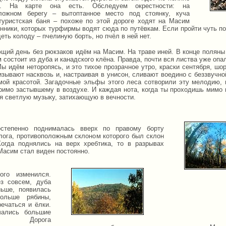
. На карте она есть. Обследуем окрестности: на
оложном берегу – вытоптанное место под стоянку, куча
туристская баня – похоже по этой дороге ходят на Масим
онники, которых турфирмы водят сюда по путёвкам. Если пройти чуть по
еть колоду – пчелиную борть, но пчёл в ней нет.
щий день без рюкзаков идём на Масим. На траве иней. В конце поляны 
 состоит из дуба и канадского клёна. Правда, почти вся листва уже оп
Мы идём неторопясь, и это тихое прозрачное утро, краски сентября, шо
изывают насквозь и, настраивая в унисон, сливают воедино с беззвучн
мой красотой. Загадочные эльфы этого леса сотворили эту мелодию,
зримо застывшему в воздухе. И каждая нота, когда ты проходишь мимо н
бя светлую музыку, затихающую в вечности.
остепенно поднималась вверх по правому борту
лога, противоположным склоном которого был склон
огда поднялись на верх хребтика, то в разрывах
Масим стал виден постоянно.
ого изменился.
з совсем, дуба
ьше, появилась
больше рябины,
речаться и ёлки.
чались большие
ы. Дорога