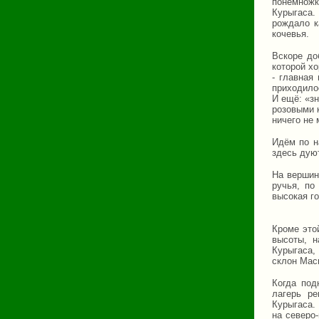
понемножк
Курыгаса.
рождало к
кочевья.
Вскоре до
которой х
- главная
приходило
И ещё: «з
розовыми к
ничего не 
Идём по н
здесь дую
На вершин
ручья, по
высокая го
Кроме это
высоты, н
Курыгаса,
склон Мас
Когда под
лагерь ре
Курыгаса. 
на северо