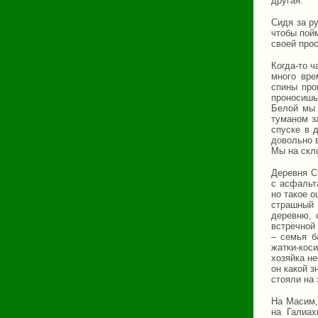
другая.
Сидя за р
чтобы пой
своей про
Когда-то ч
много вре
спины про
проносишь
Белой мы 
туманом з
спуске в 
довольно 
Мы на скл
Деревня С
с асфальт
но такое о
страшный 
деревню, 
встречной
– семья б
жатки-кос
хозяйка не
он какой з
стояли на 
На Масим,
на Галиах