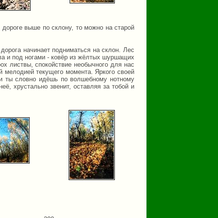
 дороге выше по склону, то можно на старой
дорога начинает подниматься на склон. Лес
ала и под ногами - ковёр из жёлтых шуршащих
рох листвы, спокойствие необычного для нас
ой мелодией текущего момента. Яркого своей
 и ты словно идёшь по волшебному нотному
её, хрустально звенит, оставляя за тобой и