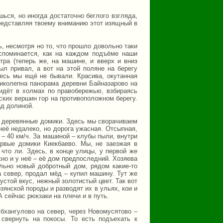
ься, но иногда достаточно беглого взгляда,
представляя твоему вниманию этот изящный в
, несмотря но то, что прошло довольно таки
споминается, как на каждом подъёме наши
тра (теперь же, на машине, и вверх и вниз
ыл привал, а вот на этой поляне на берегу
есь мы ещё не бывали. Красива, окутанная
ликолепна панорама деревни Байназарово на
 идёт в холмах по правобережью, взбираясь
ских вершин гор на противоположном берегу.
ад долиной.
е деревянные домики. Здесь мы сворачиваем
её недалеко, но дорога ужасная. Отсыпная,
– 40 км/ч. За машиной – клубы пыли, внутри
ервые домики Киекбаево. Мы, не заезжая в
что ли. Здесь, в конце улицы, у первой же
но и у неё – её дом предпоследний. Хозяева
ельно новый добротный дом, рядом какие-то
а север, продал мёд – купил машину. Тут же
устой вкус, нежный золотистый цвет. Так вот
зянской породы и разводят их в ульях, кои и
 сейчас рюкзаки на плечи и в путь.
бхангулово на север, через Новомусятово –
 свернуть на покосы. То есть подъехать к