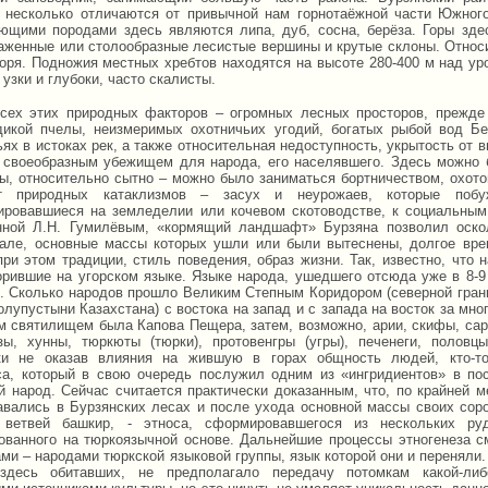
, несколько отличаются от привычной нам горнотаёжной части Южног
ющими породами здесь являются липа, дуб, сосна, берёза. Горы зде
аженные или столообразные лесистые вершины и крутые склоны. Относи
оря. Подножия местных хребтов находятся на высоте 280-400 м над ур
 узки и глубоки, часто скалисты.
сех этих природных факторов – огромных лесных просторов, прежде
дикой пчелы, неизмеримых охотничьих угодий, богатых рыбой вод Бе
ях в истоках рек, а также относительная недоступность, укрытость от 
 своеобразным убежищем для народа, его населявшего. Здесь можно 
ры, относительно сытно – можно было заниматься бортничеством, охото
т природных катаклизмов – засух и неурожаев, которые побу
ировавшиеся на земледелии или кочевом скотоводстве, к социальным 
нной Л.Н. Гумилёвым, «кормящий ландшафт» Бурзяна позволил оско
ле, основные массы которых ушли или были вытеснены, долгое врем
при этом традиции, стиль поведения, образ жизни. Так, известно, что
орившие на угорском языке. Языке народа, ушедшего отсюда уже в 8-9 
ы. Сколько народов прошло Великим Степным Коридором (северной гран
лупустыни Казахстана) с востока на запад и с запада на восток за мно
м святилищем была Капова Пещера, затем, возможно, арии, скифы, сар
зы, хунны, тюркюты (тюрки), протовенгры (угры), печенеги, полов
ки не оказав влияния на жившую в горах общность людей, кто-то
са, который в свою очередь послужил одним из «ингридиентов» в по
й народ. Сейчас считается практически доказанным, что, по крайней м
авались в Бурзянских лесах и после ухода основной массы своих соро
 ветвей башкир, - этноса, сформировавшегося из нескольких ру
ованного на тюркоязычной основе. Дальнейшие процессы этногенеза 
ми – народами тюркской языковой группы, язык которой они и переняли.
 здесь обитавших, не предполагало передачу потомкам какой-ли