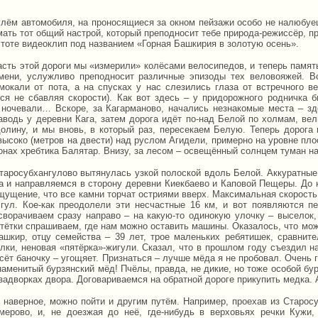
улём автомобиля, на проносящиеся за окном пейзажи особо не налюбуеш
мать тот общий настрой, который преподносит тебе природа-режиссёр, 
стоте видеоклип под названием «Горная Башкирия в золотую осень».
асть этой дороги мы «измерили» колёсами велосипедов, и теперь память
мени, услужливо преподносит различные эпизоды тех веловояжей. В
мокали от пота, а на спусках у нас слезились глаза от встречного ве
ся не сбавляя скорости). Как вот здесь – у придорожного родничка б
ночевали… Вскоре, за Кагарманово, начались незнакомые места – зд
аводь у деревни Кага, затем дорога идёт по-над Белой по холмам, ве
долину, и мы вновь, в который раз, пересекаем Белую. Теперь дорога
высоко (метров на двести) над руслом Агидели, примерно на уровне пло
онах хребтика Балятар. Внизу, за лесом – освещённый солнцем туман н
таросубхангулово вытянулась узкой полоской вдоль Белой. Аккуратны
а и направляемся в сторону деревни Киекбаево и Каповой Пещеры. До н
щущение, что все камни торчат остриями вверх. Максимальная скорость 
гул. Кое-как преодолели эти несчастные 16 км, и вот появляются п
сворачиваем сразу направо – на какую-то одинокую улочку – выселок, 
 тётки спрашиваем, где нам можно оставить машины. Оказалось, что мож
ашкир, отцу семейства – 39 лет, трое маленьких ребятишек, сравнит
илки, неновая «пятёрка»-жигули. Сказал, что в прошлом году съездил н
сёт баночку – угощяет. Признаться – лучше мёда я не пробовал. Очень г
наменитый бурзянский мёд! Пчёлы, правда, не дикие, но тоже особой бур
задворках двора. Договариваемся на обратной дороге прикупить медка. А
 наверное, можно пойти и другим путём. Например, проехав из Старосу
мерово, и, не доезжая до неё, где-нибудь в верховьях речки Кужи,