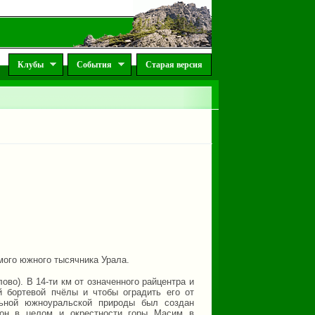
Клубы
События
Старая версия
мого южного тысячника Урала.
во). В 14-ти км от означенного райцентра и
й бортевой пчёлы и чтобы оградить его от
льной южноуральской природы был создан
йон в целом и окрестности горы Масим в