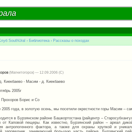
Перейти к
основному
рала
рала
содержанию
Клуб SouthUral
›
Библиотека
›
Рассказы о походах
есь
м
хоров
(Магнитогорск) — 12.09.2006
. Киекбаево - Масим - д. Киекбаево
нтябрь 2005г
: Прохоров Борис и Co
 2005 года, в золотую осень, мы посетили окрестности горы Масим – са
одится в Бурзянском районе Башкортостана (райцентр – Старосубхангуло
м от Каповой пещеры. Как известно, Бурзянский район – ареал дико
ия антропогенного фактора, а также для охраны хрупкой и уника
ий заповедник, занимающий большую часть района. Бурзянский ра