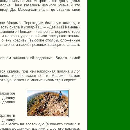
 находились на 300 метров выше дна ущелья
горье. Небо казалось немного ближе и это
низу. Да, Масем-хан знал, где ставить свои
шине Масима. Переходим большую поляну, с
и есть скала Кызлар-Таш – «Девичий Камень»
Каменного Пояса» - «ранее на вершине горы
 и женских украшений или лоскутков ткани».
е очень красивы (высокие столбы, сложенные
я стена, а насчёт розовых кварцитов сказать
новном рябина и ей подобные. Видать зимой
ся скалой, под ней наклонная поляна и лог
тсюда хорошо заметно, что Масим – самая
протянувшегося на многие километры окрест.
такой же
з долину
в долину
братно в
в долину
бы сбегать на восточную (а кое-кто сходил и
открывающимися далями с другого ракурса.