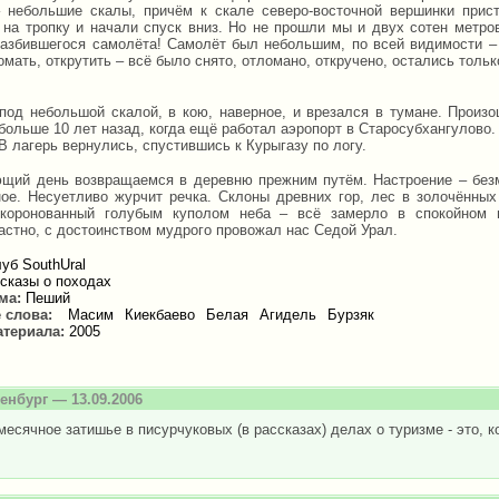
 небольшие скалы, причём к скале северо-восточной вершинки прист
 на тропку и начали спуск вниз. Но не прошли мы и двух сотен метро
разбившегося самолёта! Самолёт был небольшим, по всей видимости – 
омать, открутить – всё было снято, отломано, откручено, остались тол
под небольшой скалой, в кою, наверное, и врезался в тумане. Произо
больше 10 лет назад, когда ещё работал аэропорт в Старосубхангулово.
В лагерь вернулись, спустившись к Курыгазу по логу.
щий день возвращаемся в деревню прежним путём. Настроение – без
ое. Несуетливо журчит речка. Склоны древних гор, лес в золочённых
 коронованный голубым куполом неба – всё замерло в спокойном 
астно, с достоинством мудрого провожал нас Седой Урал.
уб SouthUral
сказы о походах
зма:
Пеший
 слова:
Масим
Киекбаево
Белая
Агидель
Бурзяк
атериала:
2005
енбург
— 13.09.2006
месячное затишье в писурчуковых (в рассказах) делах о туризме - это, ко