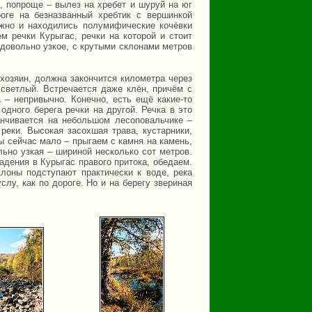
, попроще – вылез на хребет и шуруй на юг
роге на безназванный хребтик с вершинкой
ожно и находились полумифические кочёвки
м речки Курыгас, речки на которой и стоит
 довольно узкое, с крутыми склонами метров
хозяин, должна закончится километра через
 светлый. Встречается даже клён, причём с
– непривычно. Конечно, есть ещё какие-то
одного берега речки на другой. Речка в это
анчивается на небольшом лесоповальчике –
еки. Высокая засохшая трава, кустарники,
ды сейчас мало – прыгаем с камня на камень,
ьно узкая – шириной несколько сот метров.
адения в Курыгас правого притока, обедаем.
лоны подступают практически к воде, река
лу, как по дороге. Но и на берегу звериная