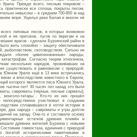
о Урала. Прежде всего, лесным покровом –
сь практически все сплошь покрыты лесом,
тельно невысоки – в среднем 700-800 м над
овнем моря. Ущелья реки Белая и многих её
 всего липовых лесов, в которых возможно
лой и её притоков, лугов по берегам и на
внешних врагов - сделали Бурзянский район в
было жить спокойно – защиту обеспечивали
й, рыболовством, скотоводством. Сильно не
ждали «более цивилизованные» народы,
катастрофам. Согласно теории этногенеза,
лкам нескольких народов, проживавших на
я существовать в равновесии с природой,
 на Южном Урале ещё в 13 веке встречались
веках и впоследствии известного в Европе,
ицей которого являются леса Южного Урала,
гие тысячи лет! 30 тысяч лет назад это были
маты, савроматы (чёрные, лесные сарматы),
цы, монголо-татары… Кто-то из них прошёл
 непосредственно участвовал в создании
следствии сплавившихся в котле истории в
ере, два народа – савроматы и угры долгое
дичей на запад. Они-то и составили основу
диментарных остатков древних племён и
смешали древних жителей Бурзяна с новыми
 Состояние гомеостаза, единения с природой
бо богатой историческими памятниками и