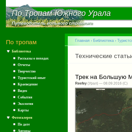
Пе
ос
По Тропам Южного Урала
По Тропам Южного Урала
со
Путеводитель вольного странника
Путеводитель вольного странника
Главное меню
Главная
›
Библиотека
›
Туристс
По тропам
Библиотека
Вы здесь
Главные вкладки
Технические стать
Рассказы о походах
Отчеты
Творчество
Трек на Большую 
Туристский опыт
Reefey
(Урал) — 08.09.2016
Краеведение
Видео
События
Экология
Карты
Фотогалерея
По дате
Авторы