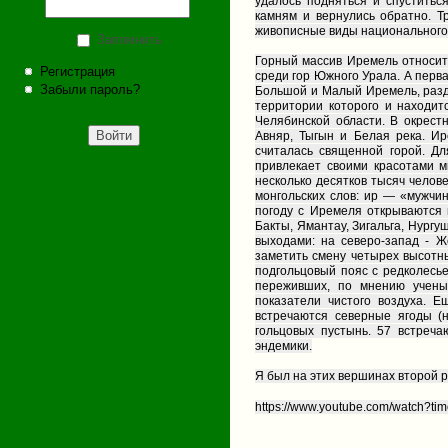
удалось подняться и спустить
камням и вернулись обратно. Т
живописные виды национального 
Запомнить
Горный массив Иремель относит
Регистрация
среди гор Южного Урала. А перва
Забыли пароль?
Большой и Малый Иремель, разд
территории которого и находит
Челябинской области. В окрест
Авняр, Тыгын и Белая река. И
считалась священной горой. Д
привлекает своими красотами м
несколько десятков тысяч челов
монгольских слов: ир — «мужчин
погоду с Иремеля открываются 
Бакты, Ямантау, Зигальга, Нург
выходами: на северо-запад - Ж
заметить смену четырех высотны
подгольцовый пояс с редколесье
переживших, по мнению учены
показатели чистого воздуха. 
встречаются северные ягоды (
гольцовых пустынь. 57 встреча
эндемики.
Я был на этих вершинах второй 
https://www.youtube.com/watch?