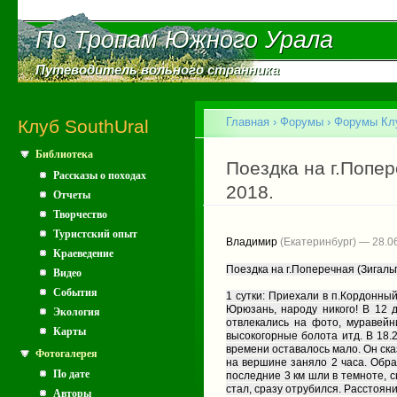
Пе
ос
По Тропам Южного Урала
По Тропам Южного Урала
со
Путеводитель вольного странника
Путеводитель вольного странника
Главное меню
Главная
›
Форумы
›
Форумы Клу
Клуб SouthUral
Библиотека
Вы здесь
Поездка на г.Попер
Рассказы о походах
2018.
Отчеты
Творчество
Туристский опыт
Владимир
(Екатеринбург) — 28.0
Краеведение
Поездка на г.Поперечная (Зигальг
Видео
События
1 cутки: Приехали в п.Кордонны
Юрюзань, народу никого! В 12 
Экология
отвлекались на фото, муравейн
Карты
высокогорные болота итд. В 18.
времени оставалось мало. Он ска
Фотогалерея
на вершине заняло 2 часа. Обра
По дате
последние 3 км шли в темноте, с
стал, сразу отрубился. Расстоян
Авторы