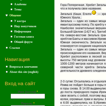
Альбомы
Гора Поперечная. Хребет Зигальг
что и получила свое название.
Темы
Зигальга́ (башк. Егәлгә
— хре
Общение
Южного Урала..
У костра
Зигальга — один из самых мощн
ямантаусскому поясу. По хребту 
Ищу попутчиков
Наиболее значительные вершины
Информация
Большой Шелом (1427 м.), Третий
На северо-востоке Зигальга гр
Гостевая книга
хребтом Бакты и массивом Ирем
Общий форум
Южная оконечность Зигальги н
планируется создание национальн
Ссылки
Зигальга — один из самых мощн
происхождении его названия. Вер
Хребет расположен в лесной зо
Навигация
высоты 750 метров над уровнем 
1000-1200 метров начинаются г
Вопросы и замечания
северной части хребта Зига
деятельности древнего оледенен
About this site (english)
2-3 cутки: Отсыпались и отдыхал
Вход на сайт
Ромка не пойдет больше в горы п
в горы снова. В 14.00 выдвинул
Имя (почта)
*
до поста природного парка Ирем
свое возить с собой, поэтому в
колеи, огромные лужи и валуны. 
в 6.00 выдвинулись на Б.Иреме
Пароль
*