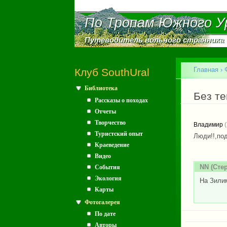
По Тропам Южного У
По Тропам Южного У
Путеводитель вольного странника
Путеводитель вольного странника
Главное меню
Главная
›
Клуб SouthUral
Библиотека
Вы зд
Без т
Рассказы о походах
Отчеты
Творчество
Владимир
(
Туристский опыт
Люди!!,по
Краеведение
Видео
NN
(Стер
События
Экология
На Зили
Карты
Фотогалерея
По дате
Авторы