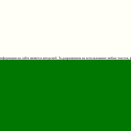
нформация на сайте является авторской. За разрешением на использование любых текстов, 