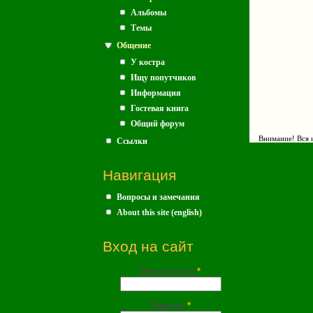
Альбомы
Темы
Общение
У костра
Ищу попутчиков
Информация
Гостевая книга
Общий форум
Внимание! Вся и
Ссылки
Навигация
Вопросы и замечания
About this site (english)
Вход на сайт
Имя (почта)
*
Пароль
*