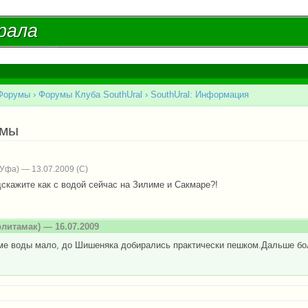
Перейти к
основному
рала
рала
содержанию
Форумы
›
Форумы Клуба SouthUral
›
SouthUral: Информация
есь
емы
Уфа) — 13.07.2009
дскажите как с водой сейчас на Зилиме и Сакмаре?!
литамак) — 16.07.2009
ме воды мало, до Шишеняка добирались практически пешком.Дальше бо