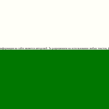
нформация на сайте является авторской. За разрешением на использование любых текстов, 