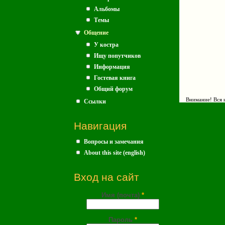
Альбомы
Темы
Общение
У костра
Ищу попутчиков
Информация
Гостевая книга
Общий форум
Внимание! Вся и
Ссылки
Навигация
Вопросы и замечания
About this site (english)
Вход на сайт
Имя (почта)
*
Пароль
*