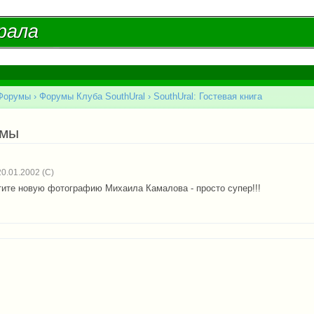
Перейти к
основному
рала
рала
содержанию
Форумы
›
Форумы Клуба SouthUral
›
SouthUral: Гостевая книга
есь
емы
0.01.2002
тите новую фотографию Михаила Камалова - просто супер!!!