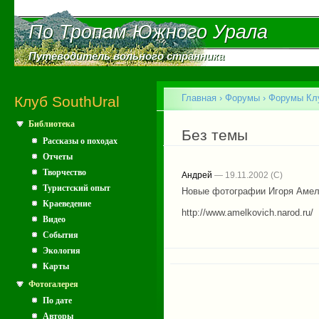
Пе
ос
По Тропам Южного Урала
По Тропам Южного Урала
со
Путеводитель вольного странника
Путеводитель вольного странника
Главное меню
Главная
›
Форумы
›
Форумы Клу
Клуб SouthUral
Библиотека
Вы здесь
Без темы
Рассказы о походах
Отчеты
Творчество
Андрей
— 19.11.2002
Туристский опыт
Новые фотографии Игоря Амел
Краеведение
http://www.amelkovich.narod.ru/
Видео
События
Экология
Карты
Фотогалерея
По дате
Авторы