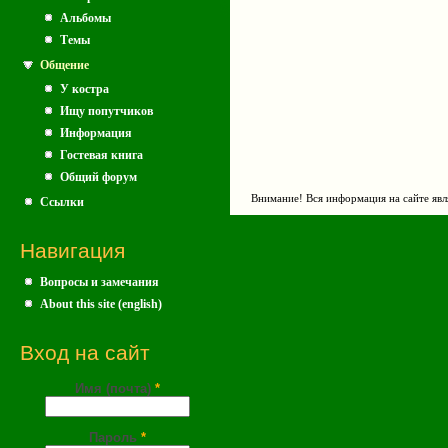
Альбомы
Темы
Общение
У костра
Ищу попутчиков
Информация
Гостевая книга
Общий форум
Внимание! Вся информация на сайте явл
Ссылки
Навигация
Вопросы и замечания
About this site (english)
Вход на сайт
Имя (почта)
*
Пароль
*