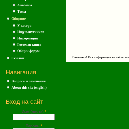
Альбомы
Темы
Общение
У костра
Ищу попутчиков
Информация
Гостевая книга
Общий форум
Внимание! Вся информация на сайте явл
Ссылки
Навигация
Вопросы и замечания
About this site (english)
Вход на сайт
Имя (почта)
*
Пароль
*