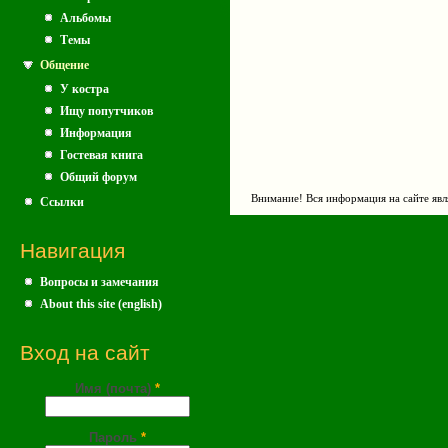
Альбомы
Темы
Общение
У костра
Ищу попутчиков
Информация
Гостевая книга
Общий форум
Внимание! Вся информация на сайте явл
Ссылки
Навигация
Вопросы и замечания
About this site (english)
Вход на сайт
Имя (почта)
*
Пароль
*