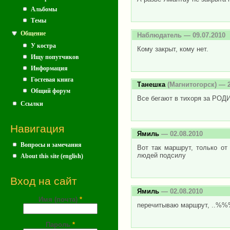
Альбомы
Темы
Общение
Наблюдатель
— 09.07.2010
У костра
Кому закрыт, кому нет.
Ищу попутчиков
Информация
Гостевая книга
Танешка
(Магнитогорск) — 2
Общий форум
Все бегают в тихоря за РОДИНУ)
Ссылки
Навигация
Ямиль
— 02.08.2010
Вопросы и замечания
Вот так маршрут, только от
людей подсилу
About this site (english)
Вход на сайт
Ямиль
— 02.08.2010
Имя (почта)
*
перечитываю маршрут, .
Пароль
*