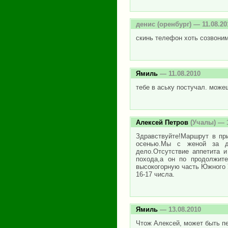
денис
(оренбург) — 11.08.20
скинь телефон хоть созвони
Ямиль
— 11.08.2010
тебе в аську постучал. може
Алексей Петров
(Учалы) — 1
Здравствуйте!Маршрут в пр
осенью.Мы с женой за д
дело.Отсутствие аппетита 
похода,а он по продолжит
высокогорную часть Южного У
16-17 числа.
Ямиль
— 13.08.2010
Чтож Алексей, может быть пе