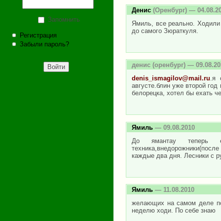
Денис
(Оренбург) — 04.08.2
Запомнить
Ямиль, все реально. Ходили 
до самого Зюраткуля.
Регистрация
Забыли пароль?
денис
(оренбург) — 09.08.20
denis_ismagilov@mail.ru
.я 
августе.блин уже второй год 
белорецка, хотел бы ехать ч
Ямиль
— 09.08.2010
До ямантау теперь е
техника,внедорожники(посл
каждые два дня. Лесники с р
Ямиль
— 11.08.2010
желающих на самом деле по
неделю ходи. По себе знаю