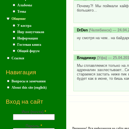
Альбомы
Почему?! Мы поймали кайф п
большего...
Темы
Общение
У костра
DrDen
(Челябинск) — 24.04.
Ищу попутчиков
ну смотря на чем.. на байдар
Информация
Гостевая книга
Общий форум
Владимир
(Уфа) — 25.04.20
Ссылки
Мы сплавляемся только на ло
адреналин захлестывает...С
Навигация
стараемся застать ниже пик 
будет как в июне, то бишь кам
Вопросы и замечания
About this site (english)
Вход на сайт
Имя (почта)
*
Пароль
*
Внимание! Вся информация на сайте явл