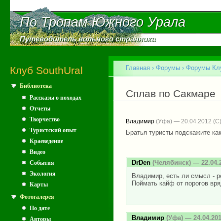
Пе
ос
По Тропам Южного Урала
По Тропам Южного Урала
со
Путеводитель вольного странника
Путеводитель вольного странника
Главное меню
Главная
›
Форумы
›
Форумы Клу
Клуб SouthUral
Библиотека
Вы здесь
Сплав по Сакмаре
Рассказы о походах
Отчеты
Творчество
Владимир
(Уфа) — 20.04.2012
Туристский опыт
Братья туристы подскажите как
Краеведение
Видео
DrDen
(Челябинск) — 22.04.
События
Экология
Владимир, есть ли смысл - р
Поймать кайф от порогов вряд
Карты
Фотогалерея
По дате
Владимир
(Уфа) — 24.04.20
Авторы