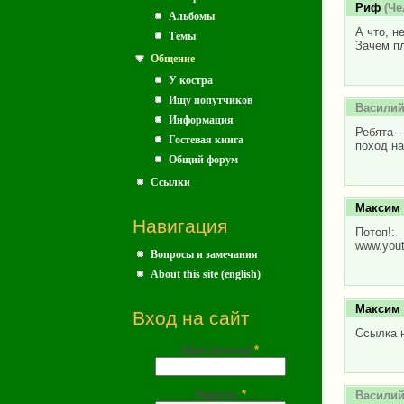
Риф
(Че
Альбомы
А что, н
Темы
Зачем пл
Общение
У костра
Ищу попутчиков
Василий
Информация
Ребята -
Гостевая книга
поход нак
Общий форум
Ссылки
Максим
Навигация
Потоп!:
www.yout
Вопросы и замечания
About this site (english)
Максим
Вход на сайт
Ссылка н
Имя (почта)
*
Пароль
*
Василий