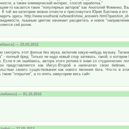
ности; а также коммерческий интерес, способ заработка."
бщем-то касается таких "популярных авторов" как Анатолий Фоменко, В
. К той же категории можно отнести и пресловутого Юрия Бахтина и его 
идеть здесь: http://www.southural.ru/board/show_answers.html?question_i
 видимости, пышным цветом начинает расцветать и новое "направление
вляется сей ролик.
ябинск) — 25.05.2012
ю смотреть этот фильм без звука, включив какую-нибудь музыку. Тагана
а" - полный бред. Только не надо новый спор затевать, такой, о которо
. Если я не ошибаюсь, автора этого ролика я знаю со студенческих ле
он представляется как Иисус-Второй и напечатал свою библию, о
ельствах своего существования как нового явления бога. Что-то в эт
 такие "открытия", а то опять замусорим весь сайт.
лябинск) — 01.10.2016
(уфа) — 27.05.2012