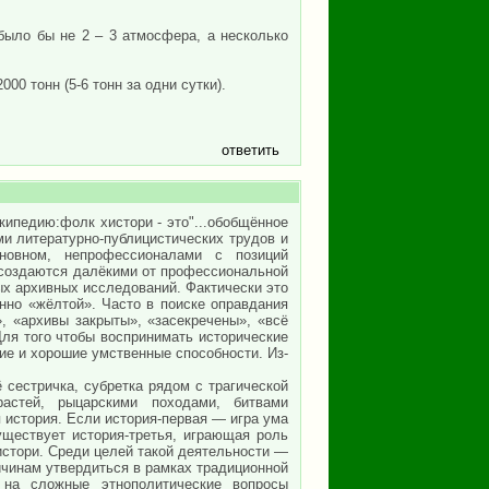
было бы не 2 – 3 атмосфера, а несколько
0 тонн (5-6 тонн за одни сутки).
ответить
икипедию:фолк хистори - это"...обобщённое
и литературно-публицистических трудов и
сновном, непрофессионалами с позиций
и создаются далёкими от профессиональной
ых архивных исследований. Фактически это
нно «жёлтой». Часто в поиске оправдания
, «архивы закрыты», «засекречены», «всё
Для того чтобы воспринимать исторические
ие и хорошие умственные способности. Из-
 сестричка, субретка рядом с трагической
астей, рыцарскими походами, битвами
 история. Если история-первая — игра ума
уществует история-третья, играющая роль
истори. Среди целей такой деятельности —
ичинам утвердиться в рамках традиционной
ы на сложные этнополитические вопросы