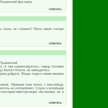
 Ильменский фестваль.
ответить
ь ехать не страшно? Мало какие соседи
ответить
 Пушкинский.
те. А там сориентируетесь, народ толпами
 до Белого Ключа, не заблудитесь.
дона дойдете. Везде люди и какие-никакие
ников. Уфимцев тоже полно, с кем-нибудь
лкоголь не употребляют. Слухи о всеобщем
понсоров-пивоторговцев обстановка не в
ответить