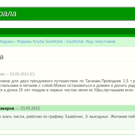
Перейти к
основному
рала
рала
содержанию
Форумы
›
Форумы Клуба SouthUral
›
SouthUral: Ищу попутчиков
есь
ай
а) — 23.05.2012
чиков для двух-трехдневого путешествия по Таганаю.Проводник 1,5 т.р.
л,спальники и питание с собой.Можно остановиться в домике и делать р
.я и дочка 15 лет поедем в первых числах июня из Уфы,прглашаем всех
Шакиров
— 23.05.2012
 знать числа, работаю по графику 3-рабочих, 3- выходных. Желание пой