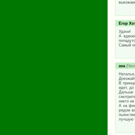
выезжаем
Егор Хо
Удачи!
А вдвое
попадут
Самый оп
asa
(Чел
Наталья,
Доезжайт
В принци
идет, до
Дальше -
смотрит
никто не
А на фе
рядом вс
пьянств
лучшую 