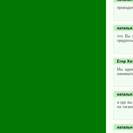
проводи
наталья
что Вы 
предпочи
Егор Хо
Мы идем
нанимать
наталья
а где вы
на таган
наталья