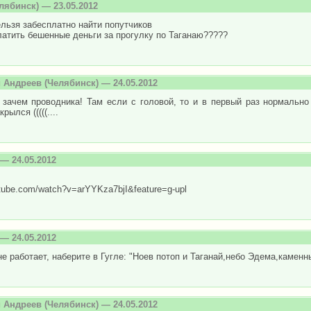
лябинск) — 23.05.2012
ельзя забесплатно найти попутчиков
атить бешенные деньги за прогулку по Таганаю?????
 Андреев
(Челябинск) — 24.05.2012
 зачем проводника! Там если с головой, то и в первый раз нормально п
рылся (((((....
— 24.05.2012
ube.com/watch?v=arYYKza7bjI&feature=g-upl
— 24.05.2012
е работает, наберите в Гугле: "Ноев потоп и Таганай,небо Эдема,каменн
 Андреев
(Челябинск) — 24.05.2012