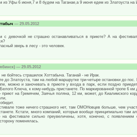
 из Уфы 6 июня,7 и 8 будем на Таганае,а 9 июня едем из Златоуста на
ттабыч
— 29.05.2012
м с девочкой не страшно останавливаться в приюте? А на фестивал
ся?
асный зверь в лесу - это человек.
ябинск) — 29.05.2012
 не бойтесь страшилок Хоттабыча. Таганай - не Ирак.
е до Златоуста, там на любой маршрутке три-четыре остановки до пос.
пе, можно и заночевать в приюте у входа в парк, если поздно приеде
 Белого Ключа, к кому-нибудь пристанете. По маркированной тропе 6 км
 приют на Гремячем, Заячья поляна, 12 км, может, до Киалимского кор
ели,
 обидит.
стивале тоже ничего страшного нет, там ОМОНовцев больше, чем участ
танете. Кстати, много компаний, которые вообще принципиально там а
е на фестивале сильно преувеличены, хотя, конечно, с появлением с
сторону поменялась.