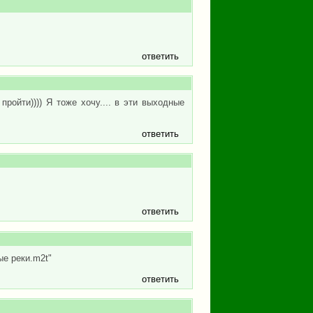
ответить
ройти)))) Я тоже хочу.... в эти выходные
ответить
ответить
ые реки.m2t"
ответить