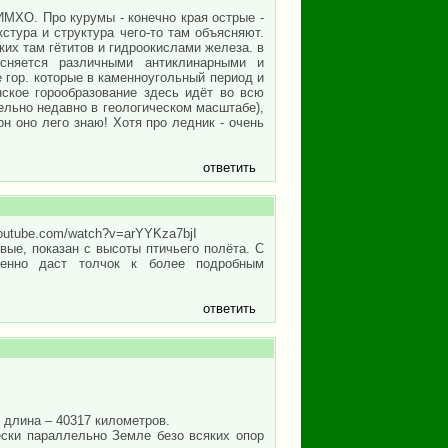
МХО. Про курумы - конечно края острые -
стура и структура чего-то там объясняют.
их там гётитов и гидроокислами железа. в
сняется различными антиклинарными и
 гор. которые в каменноугольный период и
ское горообразование здесь идёт во всю
ельно недавно в геологическом масштабе),
он оно лего знаю! Хотя про ледник - очень
ответить
youtube.com/watch?v=arYYKza7bjI
вые, показан с высоты птичьего полёта. С
менно даст толчок к более подробным
ответить
 длина – 40317 километров.
ески параллельно Земле безо всяких опор