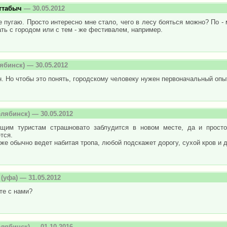
ттабыч
— 30.05.2012
е пугаю. Просто интересно мне стало, чего в лесу бояться можно? По -
ть с городом или с тем - же фестивалем, например.
ябинск) — 30.05.2012
. Но чтобы это понять, городскому человеку нужен первоначальный опы
лябинск) — 30.05.2012
щим туристам страшновато заблудится в новом месте, да и прост
тся.
же обычно ведет набитая тропа, любой подскажет дорогу, сухой кров и 
(уфа) — 31.05.2012
те с нами?
лябинск) — 01.10.2016