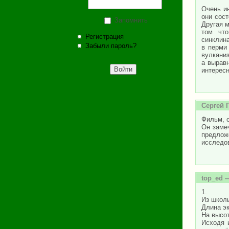
Очень и
они сост
Запомнить
Другая м
том что
Регистрация
синклина
Забыли пароль?
в перми
вулканиз
а выравн
интересно
Сергей 
Фильм, о
Он замеч
предлож
исследо
top_ed
—
1.
Из школ
Длина эк
На высот
Исходя 