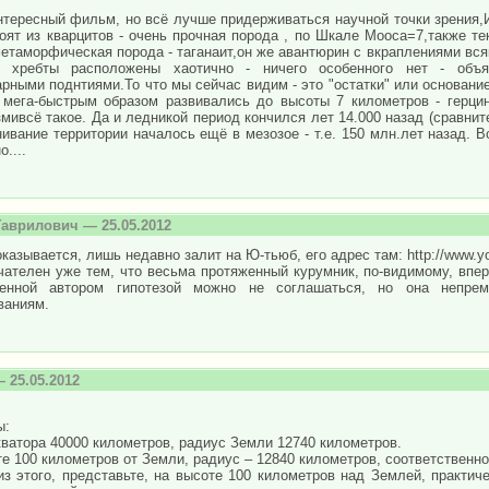
нтересный фильм, но всё лучше придерживаться научной точки зрения,И
оят из кварцитов - очень прочная порода , по Шкале Мооса=7,также тек
етаморфическая порода - таганаит,он же авантюрин с вкраплениями всяк
 хребты расположены хаотично - ничего особенного нет - объя
рными поднтиями.То что мы сейчас видим - это "остатки" или основание
 мега-быстрым образом развивались до высоты 7 километров - герцин
мивсё такое. Да и ледникой период кончился лет 14.000 назад (сравнит
ивание территории началось ещё в мезозое - т.е. 150 млн.лет назад. В
....
Гаврилович
— 25.05.2012
казывается, лишь недавно залит на Ю-тьюб, его адрес там: http://www.
ателен уже тем, что весьма протяженный курумник, по-видимому, впер
енной автором гипотезой можно не соглашаться, но она непре
ваниям.
 25.05.2012
ы:
ватора 40000 километров, радиус Земли 12740 километров.
е 100 километров от Земли, радиус – 12840 километров, соответственно
из этого, представьте, на высоте 100 километров над Землей, практич