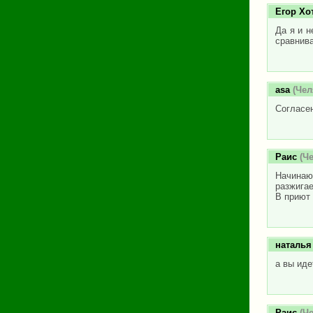
Егор Хо
Да я и н
сравнива
asa
(Чел
Согласен
Раис
(Че
Начинаю
разжигае
В приют 
наталья
а вы иде
Раис
(Че