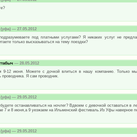
те?
(уфа) — 27.05.2012
подразумеваете под платными услугами? Я никаких услуг не предла
таете только высказываться на тему поездки?
ттабыч
— 28.05.2012
 9-12 июня. Можете с дочкой влиться в нашу компанию. Только мы
 проводника. Я сам проводник.
(уфа) — 29.05.2012
 будете останавливаться на ночлег? Вдвоем с девочкой оставаться в ле
ае 7 и 8 июня,а 9 уезжаем на Ильменский фестиваль.Из Уфы наверное 
(уфа) — 29.05.2012