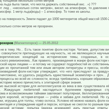
д толщиной несколько сотен метров
а льда была такая, что могла держать собственный вес. .») ???
от лед , «несколько сотен метров», висел на атмосфере, то давление 
мосфер. 1 метр льда(воды) – 1 атмосфер. То тоже из школы.
 на поверхность Земли падает до 1000 метеоритов общей массой 1500-200
сколько сотен метров не прозрачен.
рохоров
(Магнитогорск) — 25.05.2012
не в тему. Но... Есть такое понятие фолк-хистори. Читаем, допустим в
е совокупности претендующих на научность, но не являющихся научным
теоретических концепций на исторические темы, созданных, в о
ского ревизионизма...Как правило, произведения в жанре фолк-хистор
ской науки лицами — и потому не содержат подробностей их собственн
ции из прочитанной тем или иным автором литературы и прессы, особе
роизведений фолк-хистори утверждает, что «его преследуют за правду»
ничтожено, но удалось раздобыть единственный экземпляр» и проч... 
процессы во всей их сложности, всегда требовались хорошее образован
 историю можно причислить к элитарной сфере знания.
о высокой истории для интеллектуалов из века в век существовала её
й. Жаждущих любителей насладиться бурлением придворных стр
зма и всевозможными тайнами завлекает популярная, беллетризованная
 для королей, история-вторая — учёба и забава для любителей. Но с
ки, игрушка для толпы, чтиво охлоса. Условно её можно назвать фолк-х
ентация и утверждение идей и персон, которые не смогли по разным пр
ческой истории; попытка (иногда искренняя) дать простые ответ