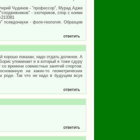
алерий Чудинов - "профессор", Мурад Аджи
"сподвижников" - эзотериков, спор с коими
d=213381
" псевдонауки - фолк-геология. Образцом
ответить
й хорошо показан, надо отдать должное. А
м Борис упоминает и в который я тоже сдуру
т со времени совместных занятий спортом.
снованную на каких-то геометрических
ом роде. Так что не надо в будущем всуе
ответить
ответить