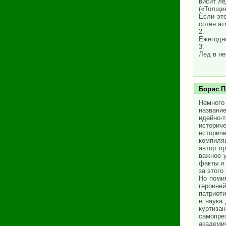
висит лё
(«Толщин
Если эт
сотен ат
2.
Ежегодно
3.
Лед в не
Борис П
Немного 
названи
идейно-
историче
историче
компиля
автор п
важное у
факты и 
за этого
Но помим
героине
патриоти
и наука
куртизан
самопрез
академи