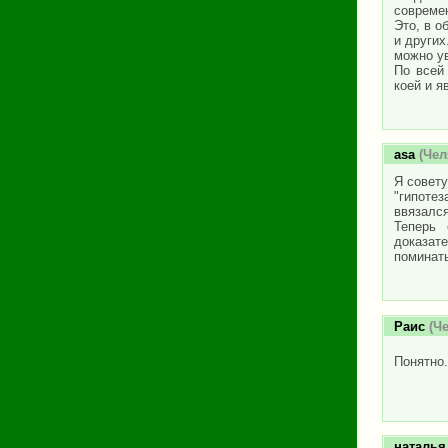
современ
Это, в о
и других
можно ув
По всей
коей и я
asa
(Чел
Я совету
"гипотез
ввязался
Теперь 
доказат
поминать
Раис
(Че
Понятно.
наталья