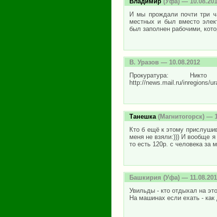
Владимир
(Уфа) — 10.08.20
И мы прождали почти три ч
местных и был вместо элект
был заполнен рабочими, котор
В. Уразов
— 10.08.2012
Прокуратура: Ник
http://news.mail.ru/inregions/u
Танешка
(Магнитогорск) — 1
Кто б ещё к этому прислушив
меня не взяли:))) И вообще 
то есть 120р. с человека за 
Башкирия
(Уфа) — 11.08.20
Увильды - кто отдыхал на эт
На машинах если ехать - как