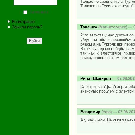
Талкас по сравнению с Турго
Талкаса на Тубинское ведет)
Запомнить
Регистрация
Танешка
(Магнитогорск) — 0
Забыли пароль?
24го августа у нас друзья со
уйдут на нём к перешейку 
рядом а на Тургояк при перв
В эти выходные пойдём на Ат
так как к электричке прив
приходилось пешком над тоне
Ринат Шакиров
— 07.08.201
Электричка Уфа-Инзер и обр
знакомых проблем с электрич
Владимир
(Уфа) — 07.08.20
А у нас были! Не смогли уех