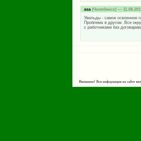
asa
(Челябинск) — 11.08.201
Увильды - самое освоенное о
Проблема в другом. Все окру
с работниками баз договарив
Внимание! Вся информация на сайте явл