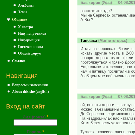
Башкирия
(Уфа) — 04.08.20
Альбомы
расскажите, где?
Темы
Мы на Серпесах останавлива
А Вы ?
Общение
У костра
Ищу попутчиков
Информация
Танешка
(Магнитогорск) — 0
Гостевая книга
И мы на серпесах, брали с 
искать другие места в 2-00
Общий форум
поворот,дорога хуже (есл
Ссылки
протолкнуться и грязно.Дорог
Ещё самое интересное, нас т
нам и пятницу посчитали,в об
Навигация
А общем мне всё очень понра
Вопросы и замечания
About this site (english)
Башкирия
(Уфа) — 07.08.20
ой, вот эти дороги ... вокру
Вход на сайт
можно ;) без машины остатьс
До Серпесов - еще можно про
Имя (почта)
*
На квадроциклах нас катали 
Хотя берег весь уставлен па
Пароль
*
Тургояк - красиво, очень пон