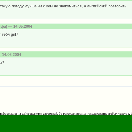
такую погоду лучше ни с кем не знакомиться, а английский повторить.
фа) — 14.06.2004
 тебя girl?
 14.06.2004
ы?
нформация на сайте является авторской. За разрешением на использование любых текстов, 