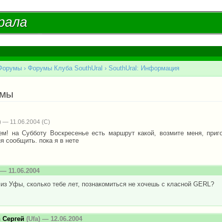
Перейти к
основному
рала
рала
содержанию
Форумы
›
Форумы Клуба SouthUral
›
SouthUral: Информация
есь
емы
 — 11.06.2004
ем! на Субботу Воскресенье есть маршрут какой, возмите меня, приг
я сообщить. пока я в нете
— 11.06.2004
из Уфы, сколько тебе лет, познакомиться не хочешь с класной GERL?
 Сергей
(Ufa) — 12.06.2004