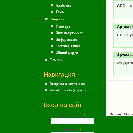
Альбомы
GЁRL, в 
Темы
Общение
У костра
Артем
(У
Ищу попутчиков
как зовут
Информация
Гостевая книга
Общий форум
Артем
—
Ссылки
откуда т
Навигация
Вопросы и замечания
About this site (english)
Вход на сайт
Внимание! Вся и
Имя (почта)
*
Пароль
*