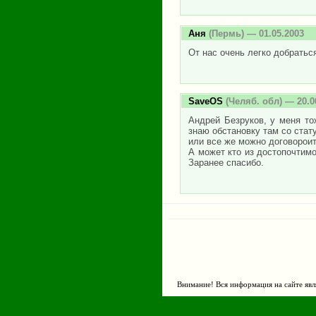
Аня
(Пермь) — 01.05.2003
От нас очень легко добратьс
SaveOS
(Челяб. обл) — 20.0
Андрей Безруков, у меня то
знаю обстановку там со стат
или все же можно договороит
А может кто из достопочтимо
Заранее спасибо.
Внимание! Вся информация на сайте явл