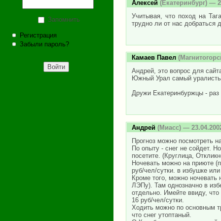
Алексей
(Екатеринбург) — 2
Учитывая, что поход на Таг
Запомнить
трудно ли от нас добраться д
Регистрация
Забыли пароль?
Камаев Павел
(Магнитогорск
Андрей, это вопрос для сайта
Южный Урал самый уралисты
Дружи Екатеринбуржцы - раз п
Андрей
(Миасс) — 23.04.200
Прогноз можно посмотреть на
По опыту - снег не сойдет. 
посетите. (Круглица, Откликн
Ночевать можно на приюте (п
руб/чел/сутки. в избушке или
Кроме того, можно ночевать 
ЛЭПу). Там однозначно в изб
отдельно. Имейте ввиду, что 
16 руб/чел/сутки.
Ходить можно по основным тр
что снег утоптаный.