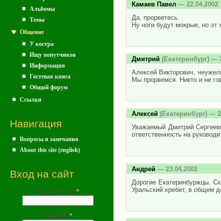
Камаев Павел
— 22.04.2002
Альбомы
Да, прорветесь.
Темы
Ну ноги будут мокрые, но эт 
Общение
У костра
Ищу попутчиков
Дмитрий
(Екатеринбург) — 2
Информация
Алексей Викторович, неужели
Гостевая книга
Мы прорвемся. Никто и не гов
Общий форум
Ссылки
Алексей
(Екатеринбург) — 2
Навигация
Уважаемый Дмитрий Сергеевич
ответственность на руководит
Вопросы и замечания
About this site (english)
Андрей
— 23.04.2002
Вход на сайт
Дорогие Екатеринбуржцы. Ска
Уральский хребет, в общем д
Имя (почта)
*
Пароль
*