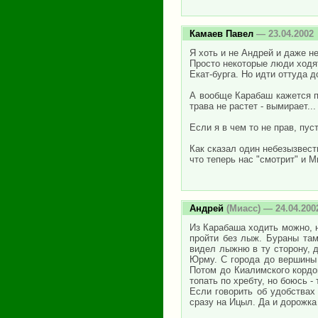
Камаев Павел
— 23.04.2002
Я хоть и не Андрей и даже не 
Просто некоторые люди ходя
Екат-бурга. Но идти оттуда 
А вообще Карабаш кажется пр
трава не растет - вымирает...
Если я в чем то не прав, пу
Как сказал один небезызвест
что теперь нас "смотрит" и М
Андрей
(Миасс) — 24.04.200
Из Карабаша ходить можно, н
пройти без лыж. Бураны там
видел лыжню в ту сторону, д
Юрму. С города до вершины 
Потом до Киалимского кордон
топать по хребту, но боюсь -
Если говорить об удобствах 
сразу на Ицыл. Да и дорожка