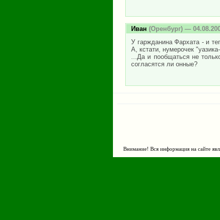
Иван
(Оренбург) — 04.08.20
У гаржданина Фархата - и те
А, кстати, нумерочек "уазика
...Да и пообщаться не тольк
согласятся ли онные?
Внимание! Вся информация на сайте явл