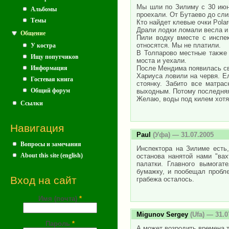
Мы шли по Зилиму с 30 июн
Альбомы
проехали. От Бутаево до сли
Темы
Кто найдет клевые очки Pola
Драли лодки ломали весла и 
Общение
Пили водку вместе с инспе
относятся. Мы не платили.
У костра
В Толпарово местные также 
Ищу попутчиков
моста и уехали.
Информация
После Мендима появилась св
Хариуса ловили на червя. Е
Гостевая книга
стоянку. Забито все матра
Общий форум
выходным. Потому последняя
Желаю, воды под килем хотя 
Ссылки
Навигация
Paul
(Уфа) — 31.07.2005
Вопросы и замечания
Инспектора на Зилиме есть
About this site (english)
останова нанятой нами "вах
палатки. Главного вымогат
бумажку, и пообещал пробл
Вход на сайт
грабежа осталось.
Имя (почта)
*
Migunov Sergey
(Ufa) — 31.0
Пароль
*
А может возродить времена т