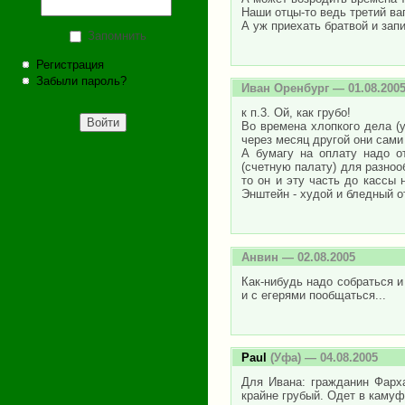
Наши отцы-то ведь третий ва
А уж приехать братвой и зап
Запомнить
Регистрация
Забыли пароль?
Иван Оренбург
— 01.08.200
к п.3. Ой, как грубо!
Во времена хлопкого дела (у
через месяц другой они сами
А бумагу на оплату надо от
(счетную палату) для разноо
то он и эту часть до кассы 
Энштейн - худой и бледный 
Анвин
— 02.08.2005
Как-нибудь надо собраться и
и с егерями пообщаться...
Paul
(Уфа) — 04.08.2005
Для Ивана: гражданин Фарха
крайне грубый. Одет в камуф