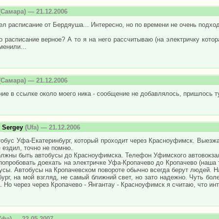
Самара) — 21.12.2006
л расписание от Бердяуша... Интересно, но по времени не очень подходи
о расписание верное? А то я на него рассчитываю (на электричку котора
менили...
Самара) — 21.12.2006
ие в ссылке около моего ника - сообщение не добавлялось, пришлось ту
 Sergey
(Ufa) — 21.12.2006
обус Уфа-Екатеринбург, который проходит через Красноуфимск. Выезжает
 ездил, точно не помню.
лжны быть автобусы до Красноуфимска. Телефон Уфимского автовокзала
опробовать доехать на электричке Уфа-Кропачево до Кропачево (наша т
усы. Автобусы на Кропачевском повороте обычно всегда берут людей. На
ург, на мой взгляд, не самый ближний свет, но зато надежно. Чуть боле
. Но через через Кропачево - Янгантау - Красноуфимск я считаю, что ин
фа) — 22.05.2007