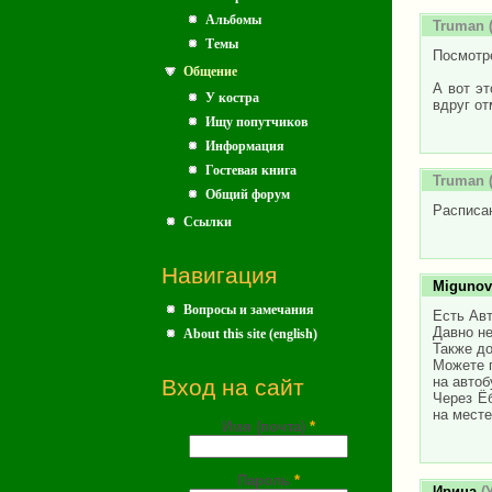
Альбомы
Truman
(
Темы
Посмотре
Общение
А вот эт
У костра
вдруг от
Ищу попутчиков
Информация
Гостевая книга
Truman
(
Общий форум
Расписан
Ссылки
Навигация
Migunov
Вопросы и замечания
Есть Авт
Давно не
About this site (english)
Также до
Можете п
на автоб
Вход на сайт
Через Ёб
на месте
Имя (почта)
*
Пароль
*
Ирина
(У