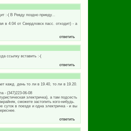
т :-( В Ревду поздно приеду...
я в 4:04 от Свердловск пасс. отходит) - а
ответить
да ссылку вставить :-(
ответить
 кажд. день то ли в 19.40, то ли в 19.20.
 - (347)223-06-08
уристическая электричка), а там подсесть
крайняк, сможете застопить кого-нибудь.
е суток в поезде и одна электричка - и вы
тереснее.
ответить