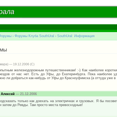
Перейти к
основному
рала
рала
содержанию
Форумы
›
Форумы Клуба SouthUral
›
SouthUral: Информация
есь
емы
мара) — 19.12.2006
опытным железнодорожным путешественникам! :-) Как наиболее коротк
ездов от нас нет. Есть до Уфы, до Екатеринбурга. Пока наиболее уд
жно ли добраться как-нибудь от Уфы до Красноуфимска (а оттуда уже в 
 Алексей
— 21.12.2006
одсказать только как доехать на электричках и грузовых. Я бы посов
и затем до Ревды. Там просто места превосходные!