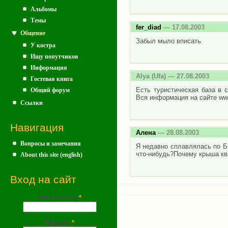
Альбомы
Темы
fer_diad
— 17.08.2003
Общение
Забыл мыло вписать
У костра
Ищу попутчиков
Информация
Alya
(Ufa) — 27.08.2003
Гостевая книга
Есть туристическая база в с
Общий форум
Вся информация на сайте www.
Ссылки
Навигация
Алена
— 28.08.2003
Вопросы и замечания
Я недавно сплавлялась по Бе
что-нибудь?Почему крыша ква
About this site (english)
Вход на сайт
Имя (почта)
*
Пароль
*