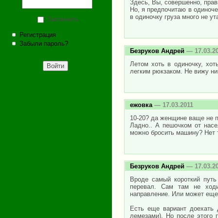
Здесь, Вы, совершенно, прав
Но, я предпочитаю в одиноче
в одиночку груза много не ута
Запомнить
Регистрация
Забыли пароль?
Безруков Андрей
— 17.03.2
Летом хоть в одиночку, хот
легким рюкзаком. Не вижу ни
ежовка
— 17.03.2011
10-20? да женщине ваще не п
Ладно.. А пешочком от насел
можно бросить машину? Нет т
Безруков Андрей
— 17.03.2
Вроде самый короткий путь
перевал. Сам там не ходи
направление. Или может еще
Есть еще вариант доехать 
лемезами). Но после этого 