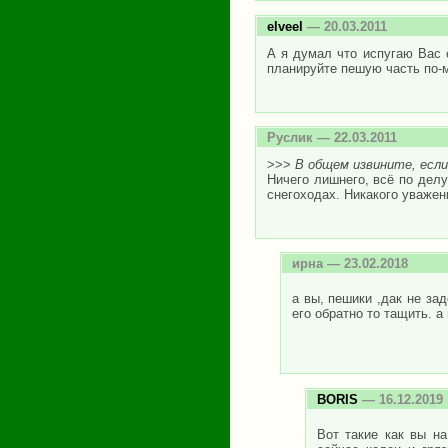
elveel
— 20.03.2011
А я думал что испугаю Вас 
планируйте пешую часть по-м
Руслик
— 22.03.2011
>>>
В общем извините, если 
Ничего лишнего, всё по дел
снегоходах. Никакого уважен
ирна
— 23.02.2018
а вы, пешики ,дак не за
его обратно то тащить. 
BORIS
— 16.12.2019
Вот такие как вы н