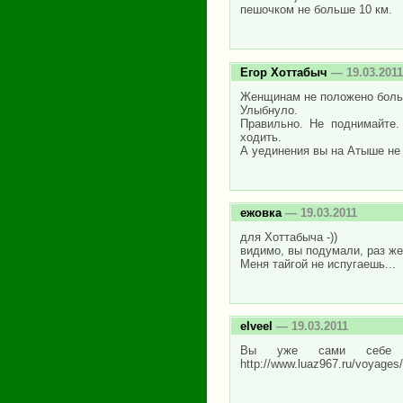
пешочком не больше 10 км.
Егор Хоттабыч
— 19.03.2011
Женщинам не положено больш
Улыбнуло.
Правильно. Не поднимайте.
ходить.
А уединения вы на Атыше не
ежовка
— 19.03.2011
для Хоттабыча -))
видимо, вы подумали, раз же
Меня тайгой не испугаешь...
elveel
— 19.03.2011
Вы уже сами себе пе
http://www.luaz967.ru/voyages/