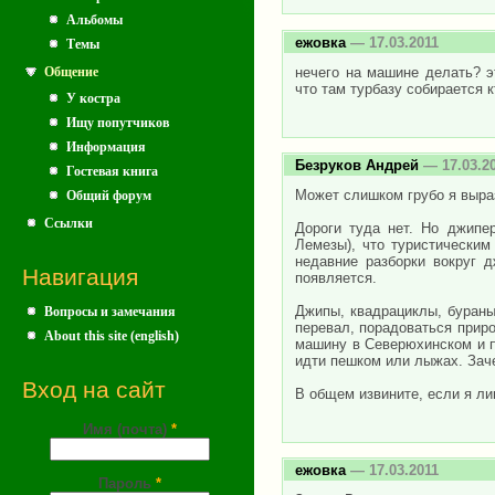
Альбомы
ежовка
— 17.03.2011
Темы
нечего на машине делать? э
Общение
что там турбазу собирается к
У костра
Ищу попутчиков
Информация
Безруков Андрей
— 17.03.2
Гостевая книга
Может слишком грубо я выраз
Общий форум
Ссылки
Дороги туда нет. Но джипе
Лемезы), что туристически
недавние разборки вокруг 
Навигация
появляется.
Джипы, квадрациклы, бураны.
Вопросы и замечания
перевал, порадоваться приро
About this site (english)
машину в Северюхинском и п
идти пешком или лыжах. Зач
Вход на сайт
В общем извините, если я ли
Имя (почта)
*
ежовка
— 17.03.2011
Пароль
*