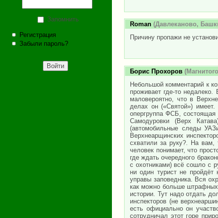
Запомнить
Roman
(Давлеканово, Башки
Регистрация
Причину пропажи не установ
Забыли пароль?
Борис Прохоров
(Магнитого
Небольшой комментарий к ко
проживает где-то недалеко.
маловероятно, что в Верхн
делах он («Святой») имеет.
опергруппа ФСБ, состоящая 
Самодуровки (Верх Катав
(автомобильные следы УАЗи
Верхнеарщинских инспектор
схватили за руку?. На вам,
человек понимает, что прост
где ждать очередного бракон
с охотниками) всё сошло с р
ни один турист не пройдёт 
управы заповедника. Вся ох
как можно больше штрафных 
истории. Тут надо отдать до
инспекторов (не верхнеарши
есть официально он участв
сотрудничал этот горе прир