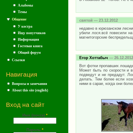
Альбомы
Темы
Общение
святой
— 23.12.2012
У костра
недавно в юрюзанском лесн
убили лося.всё повесили на
Ищу попутчиков
магнитогорские беспредель
Информация
Гостевая книга
Общий форум
Егор Хоттабыч
— 26.12.201
Ссылки
Вот фотки пропавших лошадей
Может быть по скорости и в
Навигация
подведут и не предадут. Ло
делать. Тем более если хоз
ними в сарае, когда они боле
Вопросы и замечания
About this site (english)
Вход на сайт
Имя (почта)
*
Пароль
*