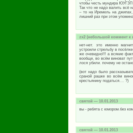
чтобы честь мундира ЮУГЗП 
Так что не надо валить всё 
– то на Иремель на джипах,
лишний раз при этом упоминат
zx2
(небольшой коммент к к
нет-нет. это именно магн
устроили стрельбу в посёлке 
же очевидно!!! а всякие фак
вообще, во всём виноват пути
лося убили. почему не остан
(вот надо было рассказыват
сраной рашке во всём винов
крестьянину податься.... ?)
святой
— 10.01.2013
вы - ребята с юмором.без ко
святой
— 10.01.2013