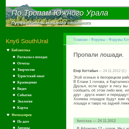
Пе
ос
По Тропам Южного Урала
По Тропам Южного Урала
со
Путеводитель вольного странника
Путеводитель вольного странника
Главное меню
Главная
›
Форумы
›
Форумы Клу
Клуб SouthUral
Библиотека
Вы здесь
Пропали лошади.
Рассказы о походах
Отчеты
Творчество
Егор Хоттабыч
— 24.11.2012
Туристский опыт
Этой осенью в белорецком рай
В Елани 1 голова, в Карталинск
Краеведение
Друзья, если вдруг в лесу вы
Видео
сообшить об этом либо мне, и
друг - друга знают и передад
События
Хозяева лошадок будут вам п
Экология
лошади и тавро на задней ляжк
Карты
Фотогалерея
fenicssa
— 24.11.2012
По дате
Авторы
В Абзаково 12 - голов. Не с 