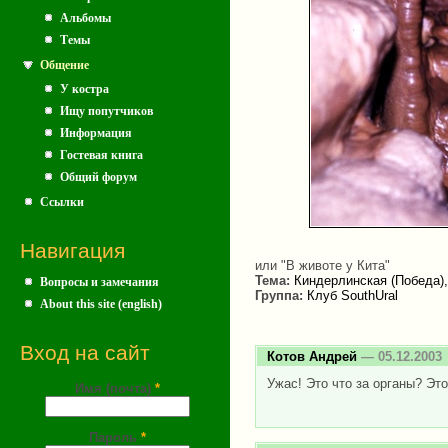
Альбомы
Темы
Общение
У костра
Ищу попутчиков
Информация
Гостевая книга
Общий форум
Ссылки
Навигация
или "В животе у Кита"
Тема:
Киндерлинская (Победа)
Вопросы и замечания
Группа:
Клуб SouthUral
About this site (english)
Вход на сайт
Котов Андрей
— 05.12.2003
Ужас! Это что за органы? Эт
Имя (почта)
*
Пароль
*