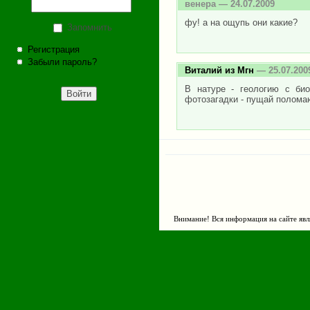
венера
— 24.07.2009
фу! а на ощупь они какие?
Запомнить
Регистрация
Забыли пароль?
Виталий из Мгн
— 25.07.200
В натуре - геологию с би
фотозагадки - пущай полома
Внимание! Вся информация на сайте явл