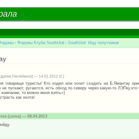
Перейти к
основному
рала
рала
содержанию
Форумы
›
Форумы Клуба SouthUral
›
SouthUral: Ищу попутчиков
есь
ау
дреев (Челябинск) — 14.01.2012
ня товарищи туристы! Кто ходил или хочет сходить на Б.Ямантау ори
 не пускают, ругаются, есть обход по северу через какую-то ЛЭПку,кто 
 компании, то можно меня взять=)
страсть как охота!
атка
(сатка) — 08.04.2013
пойду