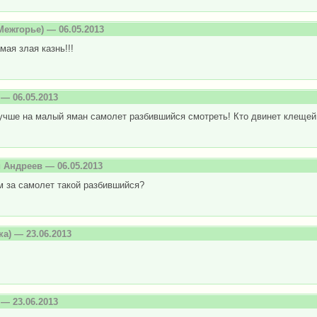
Межгорье) — 06.05.2013
мая злая казнь!!!
— 06.05.2013
учше на малый яман самолет разбившийся смотреть! Кто двинет клещей
 Андреев
— 06.05.2013
м за самолет такой разбившийся?
ка) — 23.06.2013
— 23.06.2013