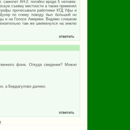
. самолет АН-2. погибло вроде 5 человек.
ескую съемку местности а также применял
строфы прочесывали работники КГД Уфы и
Шухер по спему поводу был большой но
ды и на Голосе Америки. Видимо слишком
иблизительно там же шмяекнулся на землю
ответить
твенного фона. Откуда сведения? Можно
о, а Бердагулово далеко.
ответить
2