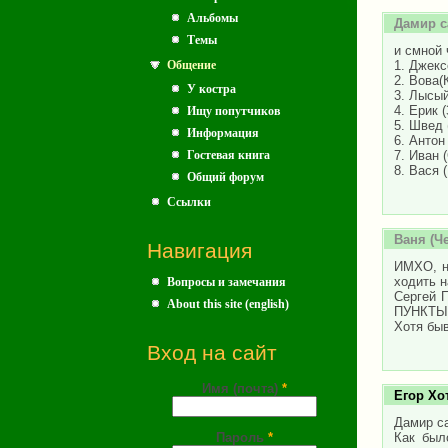
Альбомы
Дамир с
Темы
и смной
1. Джекс
Общение
2. Вова(
У костра
3. Лысый
4. Ерик 
Ищу попутчиков
5. Швед 
Информация
6. Антон
7. Иван 
Гостевая книга
8. Вася 
Общий форум
Ссылки
Ваня
(Че
Навигация
ИМХО, н
ходить н
Вопросы и замечания
Сергей 
About this site (english)
ПУНКТЫ 
Хотя быв
Вход на сайт
Имя (почта)
*
Егор Хо
Дамир са
Пароль
*
Как был