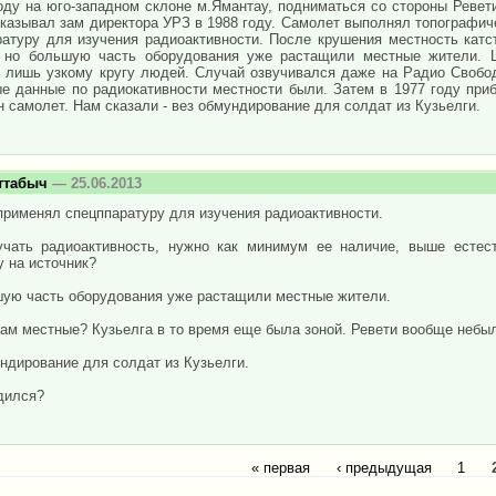
оду на юго-западном склоне м.Ямантау, подниматься со стороны Ревети
оказывал зам директора УРЗ в 1988 году. Самолет выполнял топографич
ратуру для изучения радиоактивности. После крушения местность кат
 но большую часть оборудования уже растащили местные жители. 
н лишь узкому кругу людей. Случай озвучивался даже на Радио Свобо
ые данные по радиокативности местности были. Затем в 1977 году пр
 самолет. Нам сказали - вез обмундирование для солдат из Кузьелги.
ттабыч
— 25.06.2013
применял спецппаратуру для изучения радиоактивности.
учать радиоактивность, нужно как минимум ее наличие, выше естес
 на источник?
шую часть оборудования уже растащили местные жители.
ам местные? Кузьелга в то время еще была зоной. Ревети вообще небыл
ндирование для солдат из Кузьелги.
дился?
« первая
‹ предыдущая
1
ицы