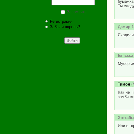
бумажкам
Ты следу
Запомнить
Регистрация
Дамир 1
Забыли пароль?
Сходили
fenicssa
Мусор и
Тимон
(
Как не ч
зомби ск
Хоттабы
Или в га