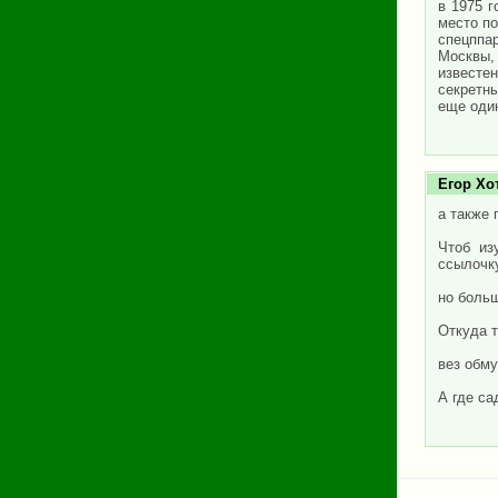
в 1975 г
место п
спецппа
Москвы,
известе
секретн
еще один
Егор Хо
а также 
Чтоб из
ссылочку
но боль
Откуда т
вез обму
А где са
Стран