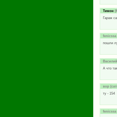
Тимон
(
Гараж са
fenicssa
пошли л
Василий
А что та
вор
(сат
ту - 154
fenicssa