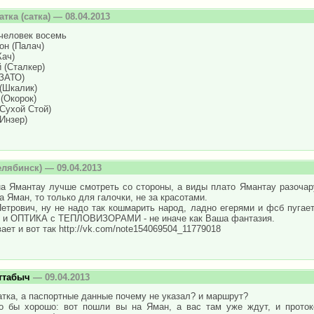
атка
(сатка) — 08.04.2013
 человек восемь
он (Палач)
Кач)
 (Сталкер)
(ЗАТО)
(Шкалик)
 (Окорок)
(Сухой Стой)
(Инзер)
лябинск) — 09.04.2013
а Ямантау лучше смотреть со стороны, а виды плато Ямантау разочару
а Яман, то только для галочки, не за красотами.
Петрович, ну не надо так кошмарить народ, ладно егерями и фсб п
и ОПТИКА с ТЕПЛОВИЗОРАМИ - не иначе как Ваша фантазия.
ает и вот так http://vk.com/note154069504_11779018
ттабыч
— 09.04.2013
тка, а паспортные данные почему не указал? и маршрут?
о бы хорошо: вот пошли вы на Яман, а вас там уже ждут, и проток