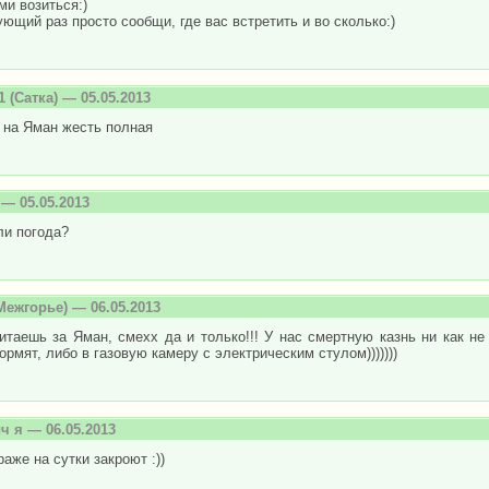
и возиться:)
ющий раз просто сообщи, где вас встретить и во сколько:)
1
(Сатка) — 05.05.2013
 на Яман жесть полная
— 05.05.2013
ли погода?
Межгорье) — 06.05.2013
итаешь за Яман, смехх да и только!!! У нас смертную казнь ни как не 
ормят, либо в газовую камеру с электрическим стулом)))))))
ч я
— 06.05.2013
раже на сутки закроют :))