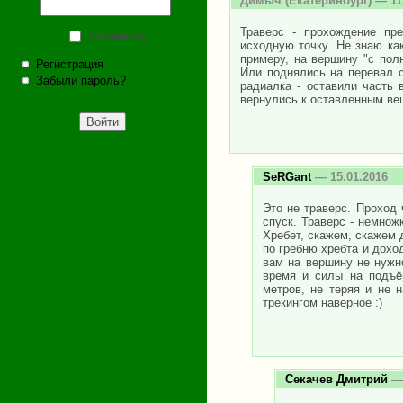
Димыч
(Екатеринбург) — 11
Траверс - прохождение пре
Запомнить
исходную точку. Не знаю ка
примеру, на вершину "с по
Регистрация
Или поднялись на перевал с
Забыли пароль?
радиалка - оставили часть
вернулись к оставленным веща
SeRGant
— 15.01.2016
Это не траверс. Проход 
спуск. Траверс - немнож
Хребет, скажем, скажем 
по гребню хребта и дохо
вам на вершину не нужн
время и силы на подъё
метров, не теряя и не 
трекингом наверное :)
Секачев Дмитрий
— 