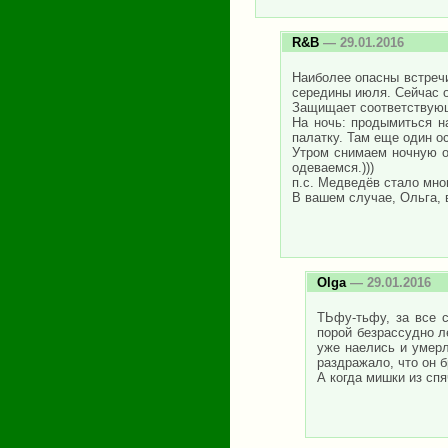
R&B
— 29.01.2016
Наиболее опасны встречи
середины июля. Сейчас о
Защищает соответствующ
На ночь: продымиться н
палатку. Там еще один о
Утром снимаем ночную о
одеваемся.)))
п.с. Медведёв стало мно
В вашем случае, Ольга, 
Olga
— 29.01.2016
ТЬфу-тьфу, за все 
порой безрассудно л
уже наелись и умерл
раздражало, что он б
А когда мишки из сп