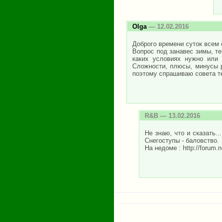
Olga
— 12.02.2016
Доброго времени суток всем
Вопрос под занавес зимы, те
каких условиях нужно или
Сложности, плюсы, минусы р
поэтому спрашиваю совета тех
R&B
— 13.02.2016
Не знаю, что и сказать.
Снегоступы - баловство.
На недоме : http://forum.
Страницы