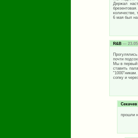
Держал наст
брезентовая
количестве, 
6 мая был на 
R&B
— 23.05
Прогулялись 
почти подсох
Мы в первый 
ставить пала
"1000"никам
сопку и чере
Секачев
прошли 