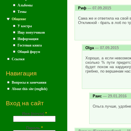
Альбомы
Риф
— 07.09.2015
Темы
Сама же и ответила на свой в
Общение
Откликной - брать в лоб по 
У костра
Ищу попутчиков
Информация
Гостевая книга
Olga
— 07.09.2015
Общий форум
Хорошо, а если невозмож
Ссылки
сколько % пути придетс
будет похож на кардиог
гребню, по вершинам нас
Навигация
Вопросы и замечания
About this site (english)
Раис
— 29.01.2016
Вход на сайт
Ольга лучше, удобней
Имя (почта)
*
Пароль
*