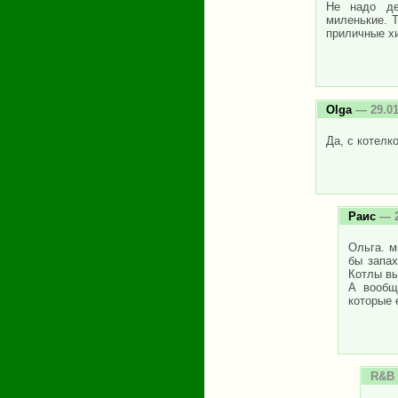
Не надо де
миленькие. Т
приличные хи
Olga
— 29.01
Да, с котелк
Раис
— 2
Ольга. м
бы запах
Котлы в
А вообщ
которые 
R&B