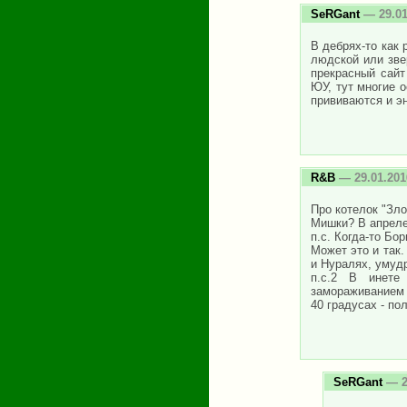
SeRGant
— 29.01
В дебрях-то как
людской или зве
прекрасный сайт 
ЮУ, тут многие 
прививаются и э
R&B
— 29.01.201
Про котелок "Зло
Мишки? В апреле
п.с. Когда-то Бо
Может это и так.
и Нуралях, умудр
п.с.2 В инете
замораживанием в
40 градусах - пол
SeRGant
— 2