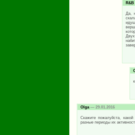
R&B
Да, 
скал
идущ
верш
кото
Двух
наби
заве
Olga
— 29.01.2016
Скажите пожалуйста, какой
разные периоды их активности