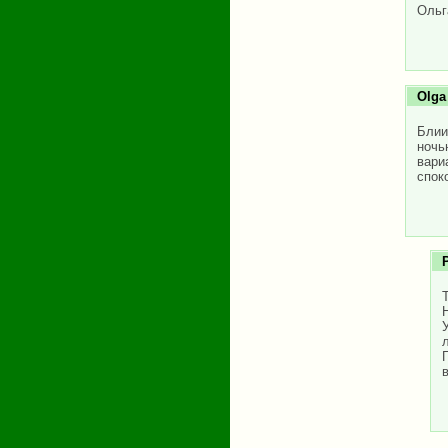
Ольг
Olga
Блии
ночь
вари
спок