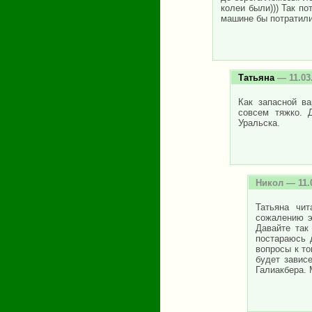
колеи были))) Так по
машине бы потратили
Татьяна
— 11.03
Как запасной в
совсем тяжко. 
Уральска.
Никол
— 11.
Татьяна чи
сожалению э
Давайте так
постараюсь 
вопросы к то
будет зависе
Галиакбера. 