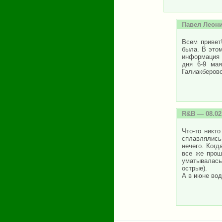
Павел Леони
Всем привет
была. В этом
информация 
дня 6-9 ма
Галиакберово
R&B
— 08.02
Что-то никто
сплавлялись
нечего. Когд
все же прош
уматывалась.
острые).
А в июне вод
Страницы