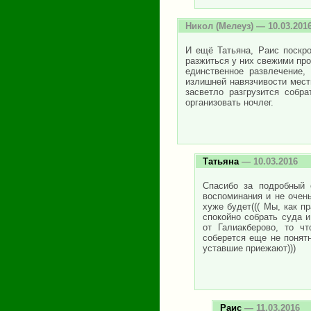
Никол
(Мелеуз) — 10.03.201
И ещё Татьяна, Раис поскр
разжиться у них свежими про
единственное развлечение,
излишней навязчивости местн
засветло разгрузится собр
организовать ночлег.
Татьяна
— 10.03.2016
Спасибо за подробный 
воспоминания и не очен
хуже будет((( Мы, как п
спокойно собрать суда 
от Галиакберово, то чт
соберется еще не понятн
уставшие приежают)))
Раис
— 11.03.2016