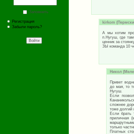
Запомнить
Регистрация
kirkom
(Пермский
Забыли пароль?
А мы хотим про
п.Нугуш, где та
ценник за стоянк
ЗЫ команда 10 ч
Никол
(Мелеу
Привет водн
до мая, то 
Нугуш.
Если позвол
Кананикольс
сложнее дор
тоже долгий 
Если брать 
приличная (
маршрутными
только частн
Платных сто