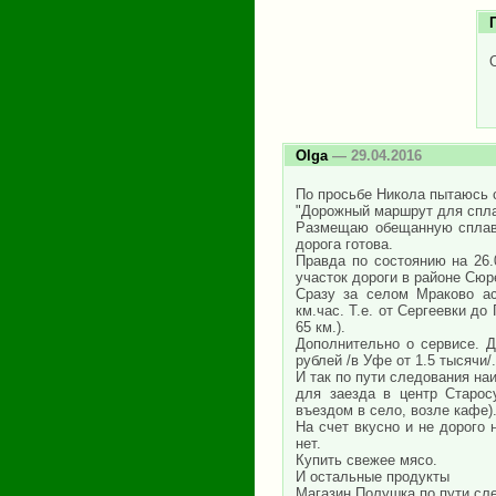
Olga
— 29.04.2016
По просьбе Никола пытаюсь 
"Дорожный маршрут для спла
Размещаю обещанную сплавщ
дорога готова.
Правда по состоянию на 26.
участок дороги в районе Сюр
Сразу за селом Мраково ас
км.час. Т.е. от Сергеевки до
65 км.).
Дополнительно о сервисе. Д
рублей /в Уфе от 1.5 тысячи/
И так по пути следования на
для заезда в центр Старос
въездом в село, возле кафе)
На счет вкусно и не дорого 
нет.
Купить свежее мясо.
И остальные продукты
Магазин Полушка по пути сл