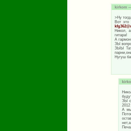
kirkom
—
>Ну тогд
Вот это 
kfg362@m
Никол, а
гитара!
А гармон
ЗЫ вопро
ЗЫЫ Тат
парни,о
Нугуш б
kirk
Нико
буду
ЗЫ с
2012 
А мы
Пото
оста
нет,а
Печал