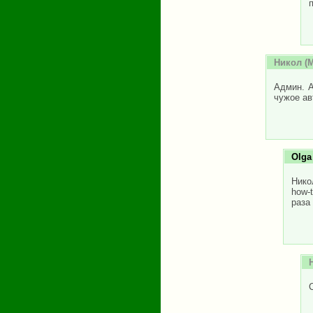
Никол
(М
Админ. А
чужое ав
Olga
Нико
how-
раза