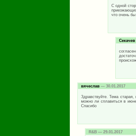
С одной стор
приезжающих
что очень бы
Секачев
согласе
достаточ
происхож
вячеслав
— 30.01.2017
Здравствуйте. Тема старая,
можно ли сплавиться в июн
Спасибо
R&B
— 29.01.2017