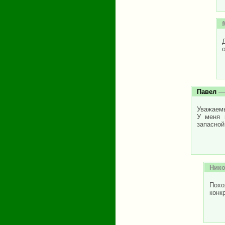
f
Павел
— 
Уважаемы
У меня 
запасной
Ник
Похо
конк