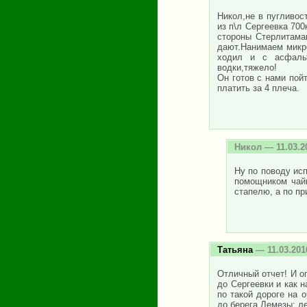
Никол,не в пугливос
из п\л Сергеевка 70
стороны Стерлитамак
дают.Нанимаем микр
ходил и с асфаль
водки,тяжело!
Он готов с нами пойт
платить за 4 плеча.
Никол
— 11.03.2
Ну по поводу исп
помощником чайн
стапелю, а по пр
Татьяна
— 11.03.201
Отличный отчет! И о
до Сергеевки и как 
по такой дороге на 
до берега Лемезы: л