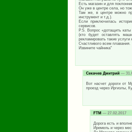
Есть магазин и для поклонни
Он уже в центре села, но то
Там же, в центре можно пр
инструмент и т.д.).
Если приключилась история
сервисов.
P.S. Вопрос «дотащить каты
(кто будет оставлять маш
рекламировать такие услуги н
Счастливого всем плавания. 
Извините чайника"
Секачев Дмитрий
— 31.
Вот насчет дороги от М
проезд через Иргизлы, К
FTM
— 27.02.2017
Дорога есть и вполне
Иремель и через мес