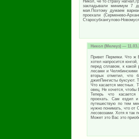
Никол, чё то страху нагнал,г
закладывали минимум 7 дн
мая.Поэтому думаем вариан
проехали (Серменево-Архан
Старосубхангулово-Новомуся
Никол
(Мелеуз) — 11.03.
Привет Пермяки. Что ж 
хотел напросится юнгой,
перед сплавом, к какой
лесами и Челябинскими 
вторых отметил, что 
джипПингисты буксуют. Т
Что касается местных. 
овец. Не хочется, чтобы
Теперь что касается Н
проехать. Сам ездил и
путешествую по тем ме
нужно понимать, что от 
лесовозами. Хотя я так 
Может это Вас это приободр