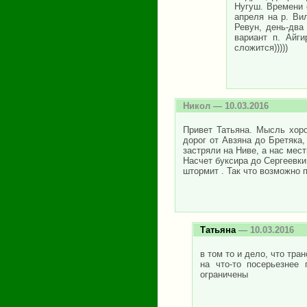
Нугуш. Времени 
апреля на р. Вил
Ревун, день-два
вариант п. Айг
сложится)))))
Никол
— 10.03.2016
Привет Татьяна. Мысль хор
дорог от Авзяна до Бретяка,
застряли на Ниве, а нас мест
Насчет буксира до Сергеевки
штормит . Так что возможно 
Татьяна
— 10.03.2016
в том то и дело, что тра
на что-то посерьезнее
ограничены