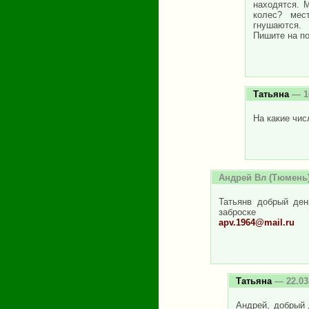
находятся. 
колес? мес
гнушаются.
Пишите на п
Татьяна
— 10
На какие чис
Андрей Вл
(Тюмень)
Татьянв добрый де
заброске
apv.1964@mail.ru
Татьяна
— 22.03
Андрей, добрый 