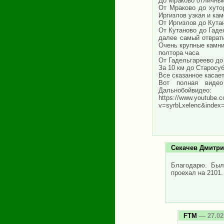
До Мраково отличный
От Мраково до хуто
Иргизлов узкая и кам
От Иргизлов до Кутан
От Кутаново до Гаде
далее самый отврати
Очень крупные камни
полтора часа
От Гадельгареево до 
За 10 км до Старосу
Все сказанное касае
Вот полная видео 
Дальнобойвидео:
https://www.youtube.
v=syrbLxelenc&inde
Секачев Дмитр
Благодарю. Был
проехал на 2101.
FTM
— 27.02