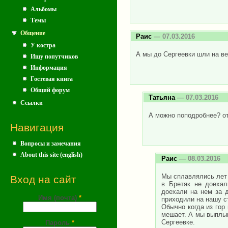
Альбомы
Темы
Общение
Раис
— 07.03.2016
У костра
А мы до Сергеевки шли на ве
Ищу попутчиков
Информация
Гостевая книга
Общий форум
Татьяна
— 07.03.2016
Ссылки
А можно поподробнее? о
Навигация
Вопросы и замечания
About this site (english)
Раис
— 08.03.2016
Мы сплавлялись лет 
Вход на сайт
в Бретяк не доехал
доехали на нем за 
Имя (почта)
*
приходили на нашу с
Обычно когда из гор
мешает. А мы выплыв
Сергеевке.
Пароль
*