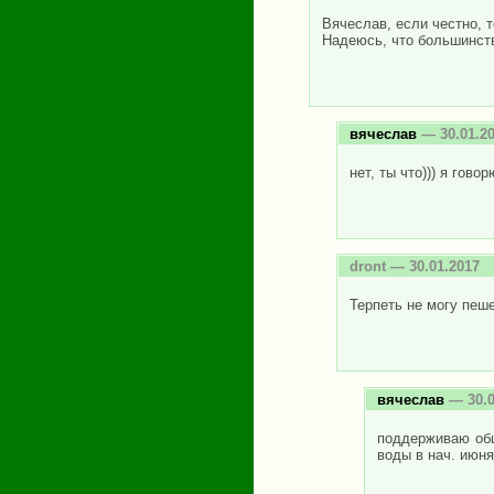
Вячеслав, если честно, т
Надеюсь, что большинст
вячеслав
— 30.01.2
нет, ты что))) я гово
dront
— 30.01.2017
Терпеть не могу пеш
вячеслав
— 30.0
поддерживаю общ
воды в нач. июня