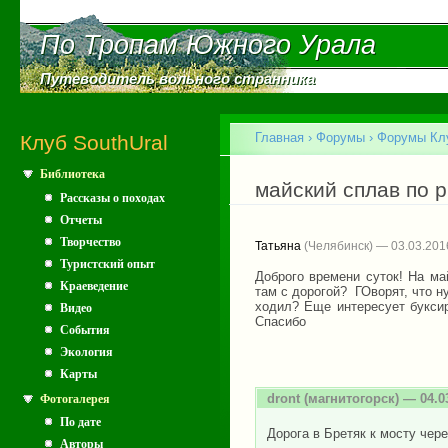
Пе
ос
По Тропам Южного Урала
По Тропам Южного Урала
со
Путеводитель вольного странника
Путеводитель вольного странника
Главное меню
Главная
›
Форумы
›
Форумы Клу
Клуб SouthUral
Библиотека
Вы здесь
майский сплав по р
Рассказы о походах
Отчеты
Творчество
Татьяна
(Челябинск) — 03.03.201
Туристский опыт
Доброго времени суток! На ма
Краеведение
там с дорогой? ГОворят, что н
ходил? Еще интересует буксир
Видео
Спасибо
События
Экология
Карты
dront
(магнитогорск) — 04.0
Фотогалерея
По дате
Дорога в Бретяк к мосту чер
Авторы