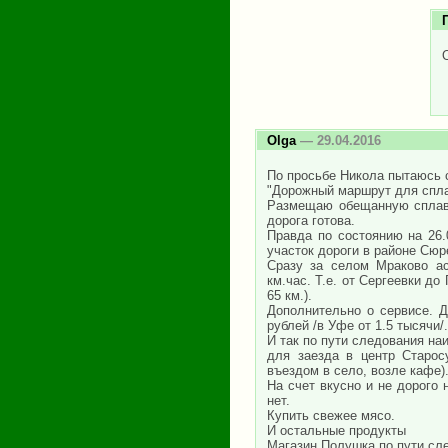
Olga
— 29.04.2016
По просьбе Никола пытаюсь 
"Дорожный маршрут для спла
Размещаю обещанную сплавщ
дорога готова.
Правда по состоянию на 26.
участок дороги в районе Сюр
Сразу за селом Мраково ас
км.час. Т.е. от Сергеевки до
65 км.).
Дополнительно о сервисе. Д
рублей /в Уфе от 1.5 тысячи/
И так по пути следования на
для заезда в центр Старос
въездом в село, возле кафе)
На счет вкусно и не дорого 
нет.
Купить свежее мясо.
И остальные продукты
Магазин Полушка по пути сл