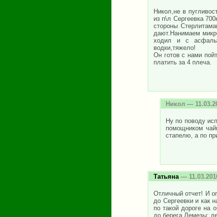
Никол,не в пугливос
из п\л Сергеевка 70
стороны Стерлитамак
дают.Нанимаем микр
ходил и с асфаль
водки,тяжело!
Он готов с нами пойт
платить за 4 плеча.
Никол
— 11.03.2
Ну по поводу исп
помощником чайн
стапелю, а по пр
Татьяна
— 11.03.201
Отличный отчет! И о
до Сергеевки и как 
по такой дороге на 
до берега Лемезы: л