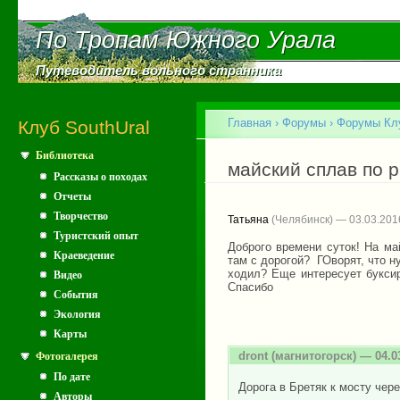
Пе
ос
По Тропам Южного Урала
По Тропам Южного Урала
со
Путеводитель вольного странника
Путеводитель вольного странника
Главное меню
Главная
›
Форумы
›
Форумы Клу
Клуб SouthUral
Библиотека
Вы здесь
майский сплав по р
Рассказы о походах
Отчеты
Творчество
Татьяна
(Челябинск) — 03.03.201
Туристский опыт
Доброго времени суток! На ма
Краеведение
там с дорогой? ГОворят, что н
ходил? Еще интересует буксир
Видео
Спасибо
События
Экология
Карты
dront
(магнитогорск) — 04.0
Фотогалерея
По дате
Дорога в Бретяк к мосту чер
Авторы