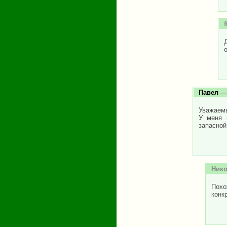
f
Павел
— 
Уважаемы
У меня 
запасной
Ник
Похо
конк