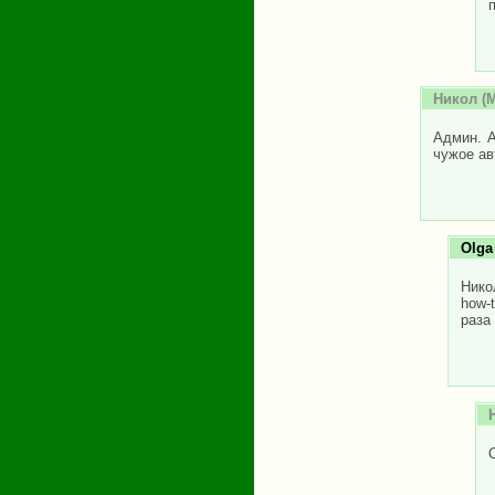
Никол
(М
Админ. А
чужое ав
Olga
Нико
how-
раза