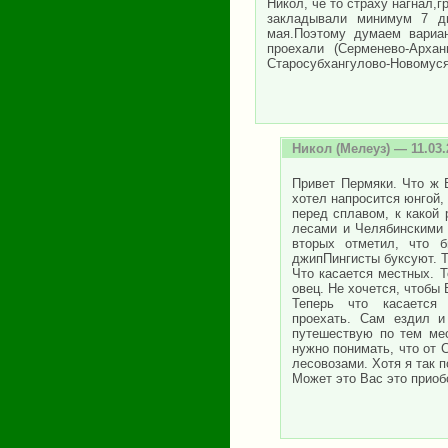
Никол, чё то страху нагнал,г
закладывали минимум 7 дн
мая.Поэтому думаем вариан
проехали (Серменево-Архан
Старосубхангулово-Новомуся
Никол
(Мелеуз) — 11.03.
Привет Пермяки. Что ж 
хотел напросится юнгой,
перед сплавом, к какой
лесами и Челябинскими 
вторых отметил, что 
джипПингисты буксуют. Т
Что касается местных. 
овец. Не хочется, чтобы
Теперь что касается Н
проехать. Сам ездил и
путешествую по тем ме
нужно понимать, что от 
лесовозами. Хотя я так 
Может это Вас это приободр