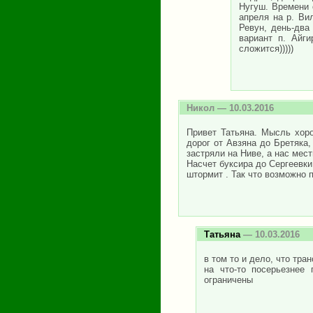
Нугуш. Времени 
апреля на р. Вил
Ревун, день-два
вариант п. Айг
сложится)))))
Никол
— 10.03.2016
Привет Татьяна. Мысль хор
дорог от Авзяна до Бретяка,
застряли на Ниве, а нас мест
Насчет буксира до Сергеевки
штормит . Так что возможно 
Татьяна
— 10.03.2016
в том то и дело, что тра
на что-то посерьезнее
ограничены