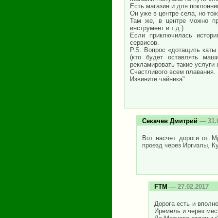
Есть магазин и для поклонни
Он уже в центре села, но то
Там же, в центре можно пр
инструмент и т.д.).
Если приключилась история
сервисов.
P.S. Вопрос «дотащить каты
(кто будет оставлять маш
рекламировать такие услуги н
Счастливого всем плавания. 
Извините чайника"
Секачев Дмитрий
— 31.
Вот насчет дороги от М
проезд через Иргизлы, К
FTM
— 27.02.2017
Дорога есть и вполне
Иремель и через мес