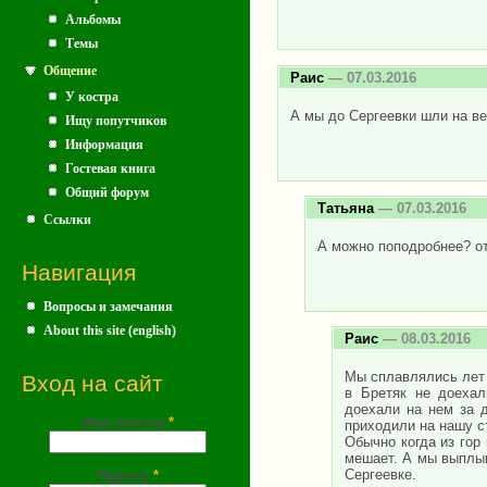
Альбомы
Темы
Общение
Раис
— 07.03.2016
У костра
А мы до Сергеевки шли на ве
Ищу попутчиков
Информация
Гостевая книга
Общий форум
Татьяна
— 07.03.2016
Ссылки
А можно поподробнее? о
Навигация
Вопросы и замечания
About this site (english)
Раис
— 08.03.2016
Мы сплавлялись лет 
Вход на сайт
в Бретяк не доехал
доехали на нем за 
Имя (почта)
*
приходили на нашу с
Обычно когда из гор
мешает. А мы выплыв
Сергеевке.
Пароль
*