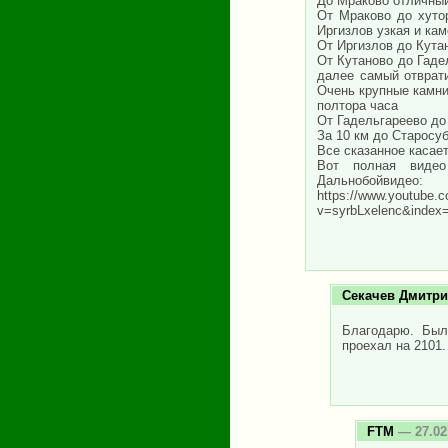
До Мраково отличный
От Мраково до хуто
Иргизлов узкая и кам
От Иргизлов до Кутан
От Кутаново до Гаде
далее самый отврати
Очень крупные камни
полтора часа
От Гадельгареево до 
За 10 км до Старосу
Все сказанное касае
Вот полная видео 
Дальнобойвидео:
https://www.youtube.
v=syrbLxelenc&inde
Секачев Дмитр
Благодарю. Был
проехал на 2101.
FTM
— 27.02