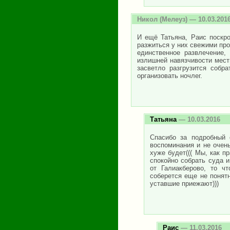
Никол
(Мелеуз) — 10.03.201
И ещё Татьяна, Раис поскр
разжиться у них свежими про
единственное развлечение,
излишней навязчивости местн
засветло разгрузится собр
организовать ночлег.
Татьяна
— 10.03.2016
Спасибо за подробный 
воспоминания и не очен
хуже будет((( Мы, как п
спокойно собрать суда 
от Галиакберово, то чт
соберется еще не понятн
уставшие приежают)))
Раис
— 11.03.2016