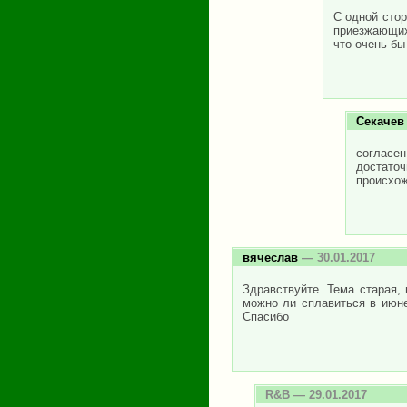
С одной стор
приезжающих
что очень бы
Секачев
согласе
достаточ
происхож
вячеслав
— 30.01.2017
Здравствуйте. Тема старая,
можно ли сплавиться в июн
Спасибо
R&B
— 29.01.2017