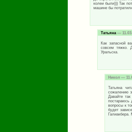
колеи были))) Так по
машине бы потратили
Татьяна
— 11.03
Как запасной в
совсем тяжко. 
Уральска.
Никол
— 11.
Татьяна чи
сожалению э
Давайте так
постараюсь 
вопросы к то
будет зависе
Галиакбера. 