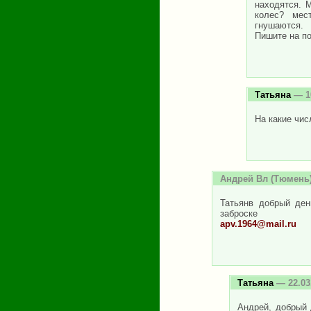
находятся. 
колес? мес
гнушаются.
Пишите на п
Татьяна
— 10
На какие чис
Андрей Вл
(Тюмень)
Татьянв добрый де
заброске
apv.1964@mail.ru
Татьяна
— 22.03
Андрей, добрый 