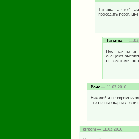
Татьяна, а что? та
проходить порог, мне
Татьяна
— 11.03
Нее. так не инт
обещают высокую
не заметили, пото
Раис
— 11.03.2016
Николай я не скромничал
что пьяные парни лезли 
kirkom
— 11.03.2016