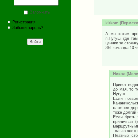
Запомнить
Регистрация
kirkom
(Пермский
Забыли пароль?
А мы хотим про
п.Нугуш, где та
ценник за стоянк
ЗЫ команда 10 ч
Никол
(Мелеу
Привет водн
до мая, то 
Нугуш.
Если позвол
Кананикольс
сложнее дор
тоже долгий 
Если брать 
приличная (
маршрутными
только частн
Платных сто