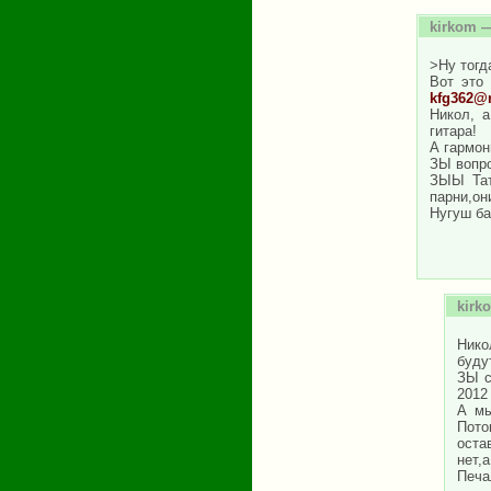
kirkom
—
>Ну тогд
Вот это 
kfg362@m
Никол, а
гитара!
А гармон
ЗЫ вопро
ЗЫЫ Тат
парни,о
Нугуш б
kirk
Нико
буду
ЗЫ с
2012 
А мы
Пото
оста
нет,а
Печал