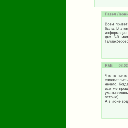
Павел Леони
Всем привет
была. В этом
информация 
дня 6-9 ма
Галиакберово
R&B
— 08.02
Что-то никто
сплавлялись
нечего. Когд
все же прош
уматывалась.
острые).
А в июне вод
Страницы