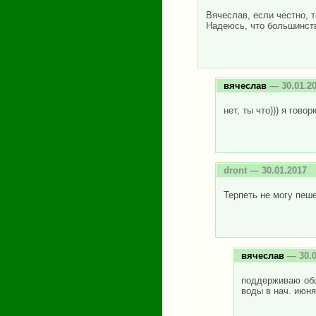
Вячеслав, если честно, т
Надеюсь, что большинст
вячеслав
— 30.01.2
нет, ты что))) я гово
dront
— 30.01.2017
Терпеть не могу пеш
вячеслав
— 30.0
поддерживаю общ
воды в нач. июня