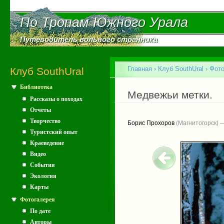
Пе
ос
По Тропам Южного Урала
По Тропам Южного Урала
со
Путеводитель вольного странника
Путеводитель вольного странника
Главное меню
Главная
›
Клуб SouthUral
›
Фото
Клуб SouthUral
Библиотека
Вы здесь
Медвежьи метки.
Рассказы о походах
Отчеты
Творчество
Борис Прохоров
(Магнитогорск) 
Туристский опыт
Краеведение
Видео
События
Экология
Карты
Фотогалерея
По дате
Авторы