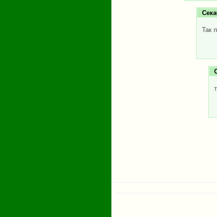
Сека
Так 
т