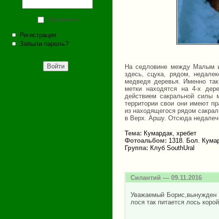
Запомнить
Регистрация
Забыли пароль?
На седловине между Малым и
здесь, сцука, рядом, недале
медведя деревья. Именно так
метки находятся на 4-х дер
действием сакральной силы м
территории свои они имеют пр
из находящегося рядом сакраль
в Верх. Аршу. Отсюда недалеч
Тема:
Кумардак, хребет
Фотоальбом:
1318. Бол. Кумар
Группа:
Клуб SouthUral
Силантий
— 09.11.2016
Уважаемый Борис,вынужден В
лося так питается лось коро