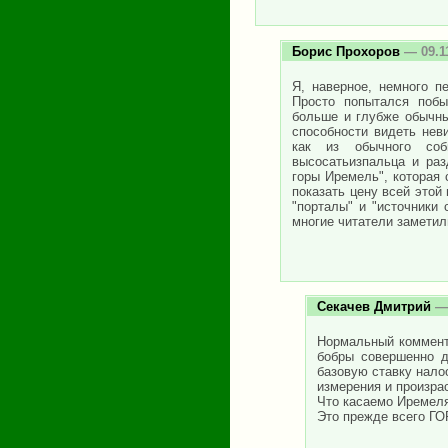
Борис Прохоров
— 09.1
Я, наверное, немного п
Просто попытался побы
больше и глубже обычны
способности видеть нев
как из обычного соб
высосатьизпальца и раз
горы Иремель", которая 
показать цену всей этой
"порталы" и "источники
многие читатели заметили
Секачев Дмитрий
— 
Нормальный коммента
бобры совершенно д
базовую ставку нало
измерения и произрас
Что касаемо Иремеля,
Это прежде всего ГОР