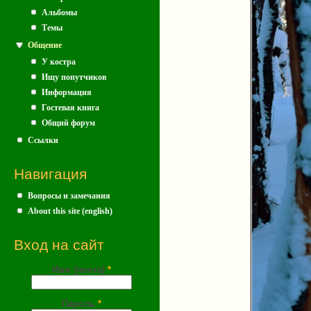
Альбомы
Темы
Общение
У костра
Ищу попутчиков
Информация
Гостевая книга
Общий форум
Ссылки
Навигация
Вопросы и замечания
About this site (english)
Вход на сайт
Имя (почта)
*
Пароль
*