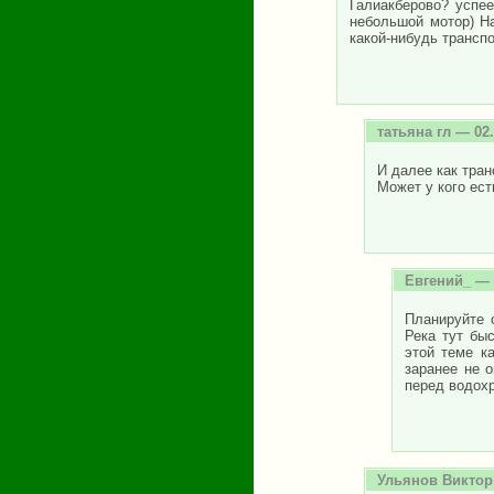
Галиакберово? успе
небольшой мотор) На
какой-нибудь трансп
татьяна гл
— 02.
И далее как тран
Может у кого ес
Евгений_
— 
Планируйте 
Река тут бы
этой теме к
заранее не 
перед водох
Ульянов Виктор