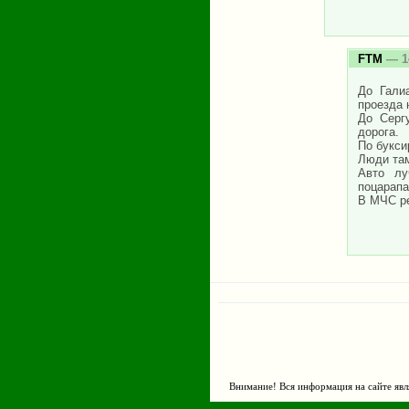
FTM
— 14
До Гали
проезда 
До Серг
дорога.
По букси
Люди там
Авто лу
поцарапа
В МЧС ре
Страницы
Внимание! Вся информация на сайте явл