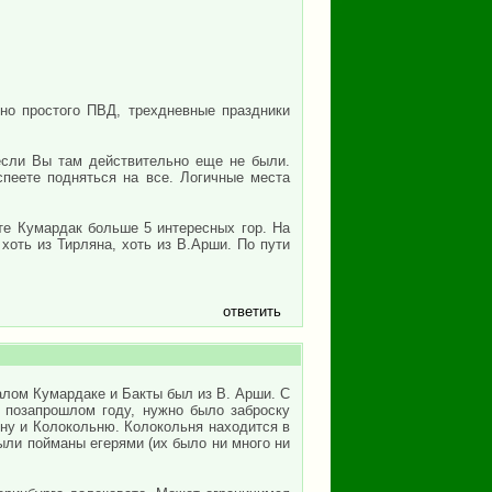
чно простого ПВД, трехдневные праздники
если Вы там действительно еще не были.
спеете подняться на все. Логичные места
те Кумардак больше 5 интересных гор. На
 хоть из Тирляна, хоть из В.Арши. По пути
ответить
алом Кумардаке и Бакты был из В. Арши. С
в позапрошлом году, нужно было заброску
ну и Колокольню. Колокольня находится в
ыли пойманы егерями (их было ни много ни