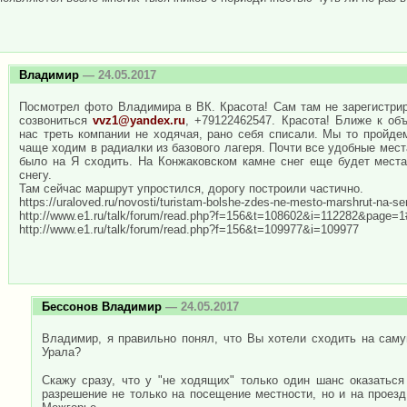
Владимир
— 24.05.2017
Посмотрел фото Владимира в ВК. Красота! Сам там не зарегистри
созвониться
vvz1@yandex.ru
, +79122462547. Красота! Ближе к об
нас треть компании не ходячая, рано себя списали. Мы то пройд
чаще ходим в радиалки из базового лагеря. Почти все удобные мес
было на Я сходить. На Конжаковском камне снег еще будет места
снегу.
Там сейчас маршрут упростился, дорогу построили частично.
https://uraloved.ru/novosti/turistam-bolshe-zdes-ne-mesto-marshrut-na-se
http://www.e1.ru/talk/forum/read.php?f=156&t=108602&i=112282&page=
http://www.e1.ru/talk/forum/read.php?f=156&t=109977&i=109977
Бессонов Владимир
— 24.05.2017
Владимир, я правильно понял, что Вы хотели сходить на са
Урала?
Скажу сразу, что у "не ходящих" только один шанс оказатьс
разрешение не только на посещение местности, но и на проез