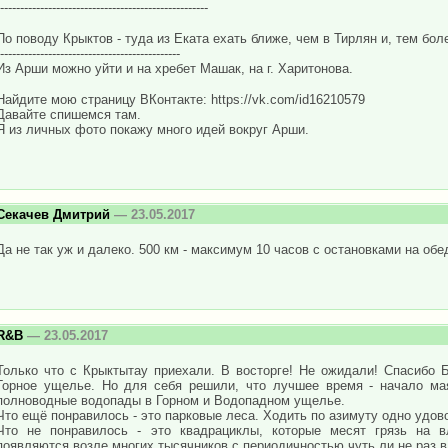
----------------------------------------------------
По поводу Крыктов - туда из Еката ехать ближе, чем в Тирлян и, тем бол
---------------------------------------------
Из Арши можно уйти и на хребет Машак, на г. Харитонова.
Найдите мою страницу ВКонтакте: https://vk.com/id16210579
Давайте спишемся там.
Я из личных фото покажу много идей вокруг Арши.
Секачев Дмитрий
— 23.05.2017
Да не так уж и далеко. 500 км - максимум 10 часов с остановками на обе
R&B
— 23.05.2017
Только что с Крыктытау приехали. В восторге! Не ожидали! Спасибо 
Горное ущелье. Но для себя решили, что лучшее время - начало мая
полноводные водопады в Горном и Водопадном ущелье.
Что ещё понравилось - это парковые леса. Ходить по азимуту одно удово
Что не понравилось - это квадрациклы, которые месят грязь на 
появляются возле многих тысячников с периодичностью чуть ли не раз в 