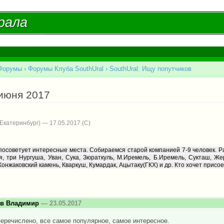
Перейти к
основному
рала
рала
содержанию
Форумы
›
Форумы Клуба SouthUral
›
SouthUral: Ищу попутчиков
есь
 июня 2017
Екатеринбург) — 17.05.2017
посоветует интересные места. Собираемся старой компанией 7-9 человек. 
, три Нургуша, Уван, Сука, Зюраткуль, М.Иремель, Б.Иремель, Сукташ, Же
 Конжаковский камень, Кваркуш, Кумардак, Ацытаку(ГКХ) и др. Кто хочет присо
ов Владимир
— 23.05.2017
еречислено, все самое популярное, самое интересное.