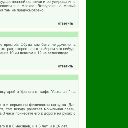
ударственной политики и регулирования в
сности в г. Москва. Экскурсия на Малый
ня там не предусмотрено.
ответить
е простой. Обузы там быть не должно, а
от раз, скорее всего выберем что-нибудь
жения 10 км пешком и 12 на велосипеде.
ответить
пку хребта Уреньга от кафе "Автоланч" на
уто и серьезная физическая нагрузка. Для
ся, там всюду работает мобильная связь,
 3 часа принесете его к дороге на руках с
о и в 6 месяцев, и в 6 лет, и в 16 лет.