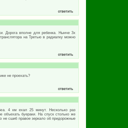
ответить
и. Дорога вполне для ребенка. Нынче 3х
етранслятора на Третью в радиалку можно
ответить
ике не проехать?
ответить
еа. 4 км ехал 25 минут. Несколько раз
е объехать буераки. На спуск столько же
ло не сшиб правое зеркало об придорожные