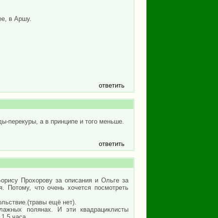
ее, в Аршу.
ответить
ды-перекуры, а в принципе и того меньше.
ответить
Борису Прохорову за описания и Ольге за
. Потому, что очень хочется посмотреть
льствие.(травы ещё нет).
влажных полянах. И эти квадрациклисты
1,5 часа.