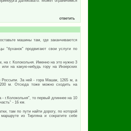
еринбурга далековато. Может ограничимся
ответить
оставьте машины там, где заканчиваются
ы "буханок" продвигают свои услуги по
, на г. Колокольня. Именно на это нужно 3
 или на какую-нибудь гору на Инзерских
Россыпи. За ней - гора Машак, 1265 м, а
1200 м. Отсюда тоже можно сходить на
- г.Колокольня", то первый длиннее на 10
асть" - 16 км.
ки, там по пути найти дорогу, по которой
 маршруте из Тирляна и сократите себе