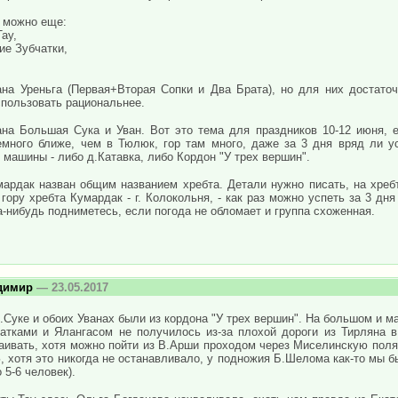
 можно еще:
ау,
ие Зубчатки,
ана Уреньга (Первая+Вторая Сопки и Два Брата), но для них достато
спользовать рациональнее.
ана Большая Сука и Уван. Вот это тема для праздников 10-12 июня, 
емного ближе, чем в Тюлюк, гор там много, даже за 3 дня вряд ли у
 машины - либо д.Катавка, либо Кордон "У трех вершин".
мардак назван общим названием хребта. Детали нужно писать, на хреб
гору хребта Кумардак - г. Колокольня, - как раз можно успеть за 3 дня
-нибудь подниметесь, если погода не обломает и группа схоженная.
димир
— 23.05.2017
.Суке и обоих Уванах были из кордона "У трех вершин". На большом и м
атками и Ялангасом не получилось из-за плохой дороги из Тирляна 
аивать, хотя можно пойти из В.Арши проходом через Миселинскую поля
 хотя это никогда не останавливало, у подножия Б.Шелома как-то мы б
 5-6 человек).