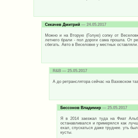
Секачев Дмитрий
— 24.05.2017
Можно и на Вторую (Голую) сопку от Веселовк
летнего брали - пол дороги сама прошла. От р
сбегать. Авто в Веселовке у местных оставляли.
R&B
— 25.05.2017
А до ретранслятора сейчас на Вазовском таз
Бессонов Владимир
— 25.05.2017
Я в 2014 заезжал туда на Фиат Альб
останавливался и примерялся как лучш
ехал, спускаться даже труднее. уть бы
кусты.