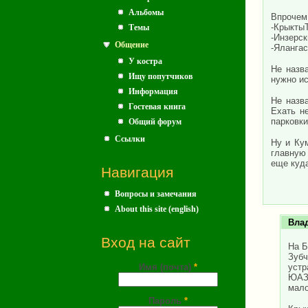
Альбомы
Впрочем
-КрыктыТ
Темы
-Инзерск
Общение
-Ялангас
У костра
Не назв
Ищу попутчиков
нужно и
Информация
Не назв
Гостевая книга
Ехать н
парковки
Общий форум
Ссылки
Ну и Ку
главную 
еще куда
Навигация
Вопросы и замечания
About this site (english)
Вла
Вход на сайт
На Б
Зубч
Имя (почта)
*
устр
ЮАЗ,
мало
Пароль
*