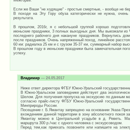
Межгорье.
Если же Ваши "не ходящие" - простые смертные, - вообще не бер
В походе на Эту Гору обуза категорически не нужна, очень
результата.
В прошлом, 2016г, я с небольшой группой хорошо подготовл
июньские праздники, 3 полных выходных дня. Мы выезжали из 
последнего рабочего дня накануне праздников. Вернулись дом
после праздников. Очень напряженный поход, линейное расстоян
60 км: радиалка 25 км и с грузом 35-37 км, суммарный набор выс
В прошлом году в июньские праздники была замечательная пого
успеху.
Владимир
— 24.05.2017
Ниже ответ директора ФГБУ Южно-Уральский государственны
В Южно-Уральском заповеднике действует два экологичес
Шелом. Для получения пропуска на экскурсию по данным м
согласно прайс-листу ФГБУ Южно-Уральский государствен
Минприроды России.
Посещение г. Б.Ямантау запрещено на основании Указа Прези
вхождением данной территории в зону абсолютного покоя з
Ямантау можно в Центральной усадьбе в д. Реветь. Ма
маршрута 300 р./час с одного человека с экскурсоводом.
Перед тем,как приехать позвоните или напишите на элект