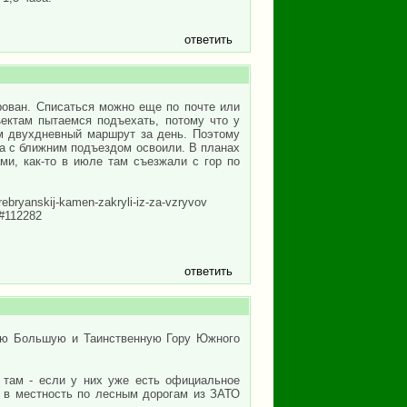
ответить
рован. Списаться можно еще по почте или
ъектам пытаемся подъехать, потому что у
ем двухдневный маршрут за день. Поэтому
та с ближним подъездом освоили. В планах
ми, как-то в июле там съезжали с гор по
rebryanskij-kamen-zakryli-iz-za-vzryvov
1#112282
ответить
мую Большую и Таинственную Гору Южного
я там - если у них уже есть официальное
д в местность по лесным дорогам из ЗАТО