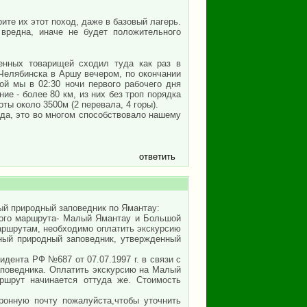
ите их этот поход, даже в базовый лагерь.
 вредна, иначе не будет положительного
енных товарищей сходил туда как раз в
Челябинска в Аршу вечером, по окончании
ой мы в 02:30 ночи первого рабочего дня
ие - более 80 км, из них без троп порядка
оты около 3500м (2 перевала, 4 горы).
да, это во многом способствовало нашему
ответить
й природный заповедник по Ямантау:
кого маршрута- Малый Ямантау и Большой
аршрутам, необходимо оплатить экскурсию
ный природный заповедник, утвержденный
дента РФ №687 от 07.07.1997 г. в связи с
аповедника. Оплатить экскурсию на Малый
ршрут начинается оттуда же. Стоимость
ронную почту пожалуйста,чтобы уточнить