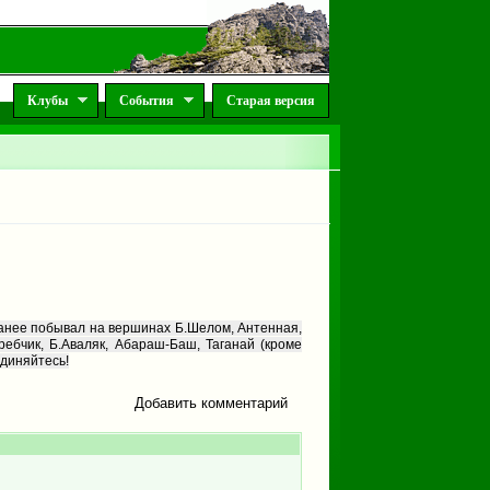
Клубы
События
Старая версия
Ранее побывал на вершинах Б.Шелом, Антенная,
ребчик, Б.Аваляк, Абараш-Баш, Таганай (кроме
единяйтесь!
Добавить комментарий