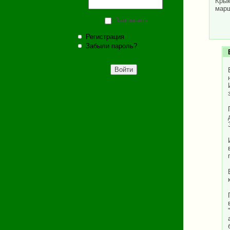
Крык
марш
Запомнить
Регистрация
Забыли пароль?