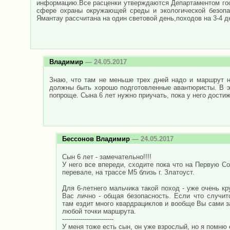
информацию.Все расценки утверждаются Департаментом гос
сфере охраны окружающей среды и экологической безопа
Ямантау рассчитана на один световой день,походов на 3-4 д
Владимир
— 24.05.2017
Знаю, что там не меньше трех дней надо и маршрут н
должны быть хорошо подготовленные авантюристы. В эт
попроще. Сына 6 лет нужно приучать, пока у него дости
Бессонов Владимир
— 24.05.2017
Сын 6 лет - замечательно!!!!
У него все впереди, сходите пока что на Первую Со
перевале, на трассе М5 близь г. Златоуст.
Для 6-летнего мальчика такой поход - уже очень кр
Вас лично - общая безопасность. Если что случит
там ездит много квардрациклов и вообще Вы сами за
любой точки маршрута.
-------------------------
У меня тоже есть сын, он уже взрослый, но я помню ег