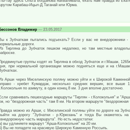
ты-Тау здесь Ольга Богданова нахваливала, ехать нам правда из Екат
рутом Карабаш-Ицыл-Д.Таганай или Юрма.
Бессонов Владимир
— 23.05.2017
Вы к Зубчаткам пытались подъехать? Если у вас не внедорожники - 
нормальные дороги.
Из Тирляна до Зубчаток пешком недалеко, но там местные владельц
заброске.
Продвинутые группы ходят из Тирляна в обход Зубчаток и г.Машак, 1265м
дня, при нормальной организации можно подняться еще и на г.Машак
Зубчатках.
Из Арши через Миселинскую поляну можно уйти и к Широкой Каменной 
вправо - хребет Кумардак, несколько средних вершин, все выше 
г.Колокольня по азимуту, в один конец 8 км. 3 дня вполне достаточно.
Если сравнивать пешеходные маршруты "Тирлян - г.Колокольня" и "Арша 
км, но "бездорожная часть" там 8 км. На втором маршруте "бездорожная ч
Правда можно из Арши, с Миселинской поляны уйти по дороге на Зубчат
выйти на дорогу "Зубчатки - р.Юрюзань" и тогда Вы окажетесь на
"внедорожную часть маршрута". Но есть недостатки:
а) вы удлиняете маршрут "Арша-Колокольня" на 20 км.
б) Вы не попадете на красивую Широкую Каменную Россыпь.