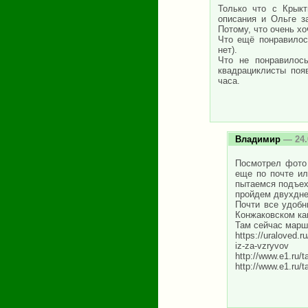
Только что с Крыкт
описания и Ольге з
Потому, что очень х
Что ещё понравилос
нет).
Что не понравилос
квадрациклисты поя
часа.
Владимир
— 24.
Посмотрел фото 
еще по почте и
пытаемся подъеха
пройдем двухдне
Почти все удобн
Конжаковском кам
Там сейчас марш
https://uraloved.r
iz-za-vzryvov
http://www.e1.ru
http://www.e1.ru/