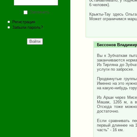
останавливало, у поднож
6 человек).
Запомнить
Крыкты-Тау здесь Ольга
Может ограничимся марш
Регистрация
Забыли пароль?
Бессонов Владими
Вы к Зубчаткам пыта
заканчиваются норма
Из Тирляна до Зубча
услуги по заброске.
Продвинутые группы 
Именно на это нужно
на какую-нибудь гору
Из Арши через Мисе
Машак, 1265 м, а в
Отсюда тоже можно 
достаточно.
Если сравнивать пе
первый длиннее на 1
часть" - 16 км.