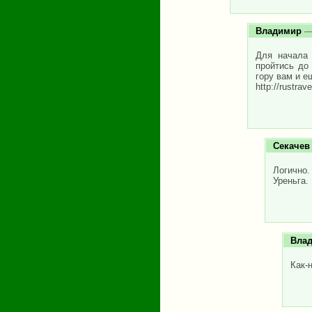
Владимир
— 
Для начала 
пройтись до
гору вам и е
http://rustra
Секачев
Логично.
Уреньга.
Вла
Как-