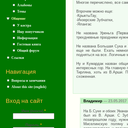
Многое перечислено, все сам
Альбомы
Впрочем можно еще:
Темы
-КрыктыТау,
Общение
-Инзерские Зубчатки,
-Ялангас
У костра
Ищу попутчиков
Не названа Уреньга (Перв
трехдневные праздники нужн
Информация
Гостевая книга
Не названа Большая Сука и 
еще не были. Ехать немног
Общий форум
подняться на все. Логичные 
Ссылки
Ну и Кумардак назван общи
интересных гор. На главную г
Навигация
Тирляна, хоть из В.Арши. 
схоженная.
Вопросы и замечания
About this site (english)
Вход на сайт
Владимир
— 23.05.2017
Имя (почта)
*
На Б.Суке и обоих Увана
был из В. Арши. С Зуб
позапрошлом году, нужн
Миселинскую поляну 
Пароль
*