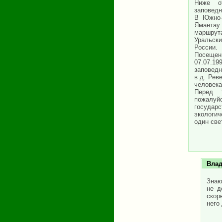
Ниже о
заповедн
В Южно-
Ямантау
маршрут
Уральск
России.
Посещен
07.07.19
заповедн
в д. Рев
человека
Перед 
пожалуйс
государ
экологич
один све
Вла
Знаю
не д
скор
него