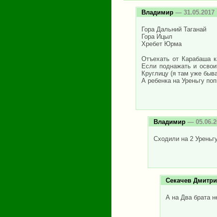
Владимир
— 31.05.2017
Гора Дальний Таганай
Гора Ицыл
Хребет Юрма
Отъехать от Карабаша к
Если поднажать и освои
Круглицу (я там уже быва
А ребенка на Уреньгу по
Владимир
— 05.06.2
Сходили на 2 Уреньг
Секачев Дмитр
А на Два брата 