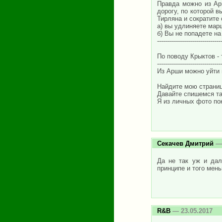
Правда можно из Арш
дорогу, по которой в
Тирляна и сократите
а) вы удлиняете мар
б) Вы не попадете н
--------------------------------
По поводу Крыктов - 
--------------------------------
Из Арши можно уйти и
Найдите мою страницу
Давайте спишемся т
Я из личных фото по
Секачев Дмитрий
— 
Да не так уж и дал
принципе и того мен
R&B
— 23.05.2017