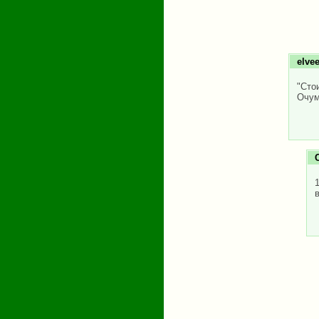
elvee
"Сто
Очум