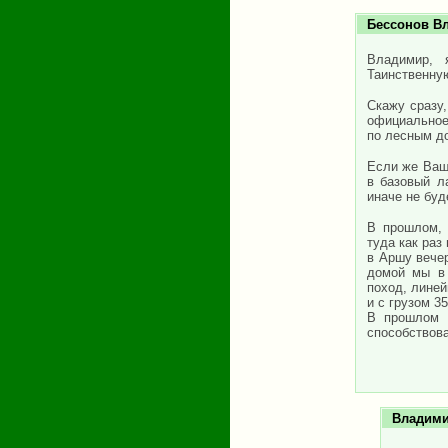
Бессонов В
Владимир, 
Таинственну
Скажу сразу,
официальное 
по лесным д
Если же Ваши
в базовый л
иначе не буд
В прошлом, 
туда как раз
в Аршу вечер
домой мы в 
поход, линей
и с грузом 3
В прошлом г
способствов
Владим