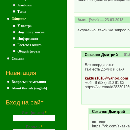
Альбомы
Темы
Общение
Амин
(Уфа) — 23.03.2018
У костра
актуально, такой же запрос п
Ищу попутчиков
Информация
Гостевая книга
Общий форум
Секачев Дмитрий
— 01.
Ссылки
Вот координаты:
там есть домик и баня
Навигация
kaktus1616@yahoo.com
Вопросы и замечания
моб.: 8 (927) 310-81-03
https://vk.com/id28330125
About this site (english)
Вход на сайт
Секачев Дмитрий
— 
Имя (почта)
*
вот еще:
https://vk.com/skazka
Пароль
*