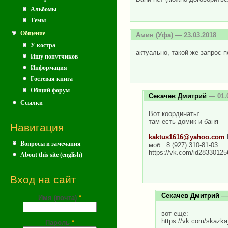
Альбомы
Темы
Общение
Амин
(Уфа) — 23.03.2018
У костра
актуально, такой же запрос п
Ищу попутчиков
Информация
Гостевая книга
Общий форум
Секачев Дмитрий
— 01.
Ссылки
Вот координаты:
там есть домик и баня
Навигация
kaktus1616@yahoo.com
Вопросы и замечания
моб.: 8 (927) 310-81-03
https://vk.com/id28330125
About this site (english)
Вход на сайт
Секачев Дмитрий
— 
Имя (почта)
*
вот еще:
https://vk.com/skazka
Пароль
*