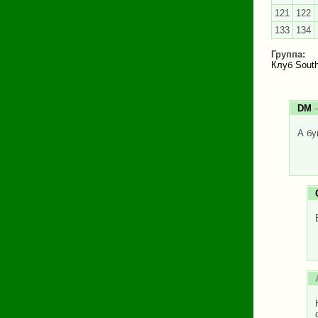
121
122
133
134
Группа:
Клуб South
DM
—
А бу