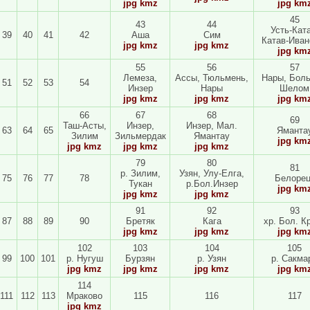
jpg
kmz
jpg
km
45
43
44
Усть-Ката
39
40
41
42
Аша
Сим
Катав-Иван
jpg
kmz
jpg
kmz
jpg
km
55
56
57
Лемеза,
Ассы, Тюльмень,
Нары, Бол
51
52
53
54
Инзер
Нары
Шелом
jpg
kmz
jpg
kmz
jpg
km
66
67
68
69
Таш-Асты,
Инзер,
Инзер, Мал.
63
64
65
Яманта
Зилим
Зильмердак
Ямантау
jpg
km
jpg
kmz
jpg
kmz
jpg
kmz
79
80
81
р. Зилим,
Узян, Улу-Елга,
75
76
77
78
Белорец
Тукан
р.Бол.Инзер
jpg
km
jpg
kmz
jpg
kmz
91
92
93
87
88
89
90
Бретяк
Кага
хр. Бол. К
jpg
kmz
jpg
kmz
jpg
km
102
103
104
105
99
100
101
р. Нугуш
Бурзян
р. Узян
р. Сакма
jpg
kmz
jpg
kmz
jpg
kmz
jpg
km
114
111
112
113
Мраково
115
116
117
jpg
kmz