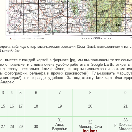
едена таблица с картами-километровками (1см=1км), выложенными на с
4 мегабайта.
го, вместе с каждой картой в формате jpg, мы выкладываем те же самы
ю о привязке, и с ними очень удобно работать в Google Earth: открыть
rth сразу несколько kmz-файлов, и карты-километровки автомати
м фотографий, рельефа и прочих красивостей). Планировать маршрут
Аджигардак!) так гораздо удобнее. За подготовку kmz-карт благод
 Андрею.
3
4
5
6
7
8
9
15
16
17
18
19
20
21
31
33
32
Аша,
р. Юрюза
27
28
29
30
Миньяр, Сим
Воробьи
Малоя
jpg
kmz