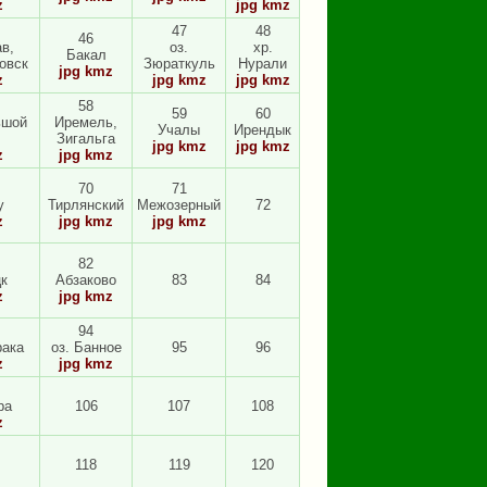
z
jpg
kmz
47
48
46
в,
оз.
хр.
Бакал
овск
Зюраткуль
Нурали
jpg
kmz
z
jpg
kmz
jpg
kmz
58
59
60
ьшой
Иремель,
Учалы
Ирендык
Зигальга
jpg
kmz
jpg
kmz
z
jpg
kmz
70
71
у
Тирлянский
Межозерный
72
z
jpg
kmz
jpg
kmz
82
к
Абзаково
83
84
z
jpg
kmz
94
рака
оз. Банное
95
96
z
jpg
kmz
ра
106
107
108
z
118
119
120