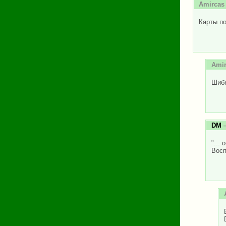
Amircas
Карты по
Ami
Шибк
DM
—
"...
Восп