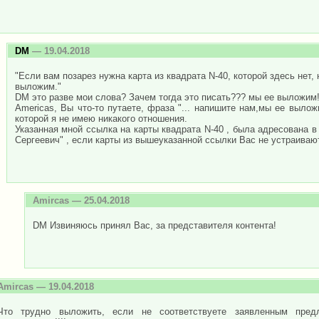
DM
— 19.04.2018
"Если вам позарез нужна карта из квадрата N-40, которой здесь нет,
выложим."
DM это разве мои слова? Зачем тогда это писать??? мы ее выложим!!
Americas, Вы что-то путаете, фраза "... напишите нам,мы ее выло
которой я не имею никакого отношения.
Указанная мной ссылка на карты квадрата N-40 , была адресована в
Сергеевич" , если карты из вышеуказанной ссылки Вас не устраиваю
Amircas
— 25.04.2018
DM Извиняюсь принял Вас, за представителя контента!
Amircas
— 19.04.2018
Что трудно выложить, если не соответствуете заявленным пред