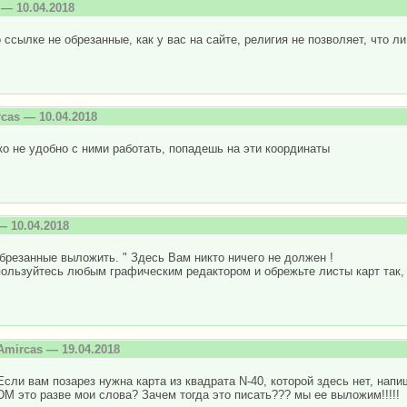
— 10.04.2018
 ссылке не обрезанные, как у вас на сайте, религия не позволяет, что 
rcas
— 10.04.2018
о не удобно с ними работать, попадешь на эти координаты
 10.04.2018
 обрезанные выложить. " Здесь Вам никто ничего не должен !
ользуйтесь любым графическим редактором и обрежьте листы карт так, 
Amircas
— 19.04.2018
Если вам позарез нужна карта из квадрата N-40, которой здесь нет, нап
DM это разве мои слова? Зачем тогда это писать??? мы ее выложим!!!!!