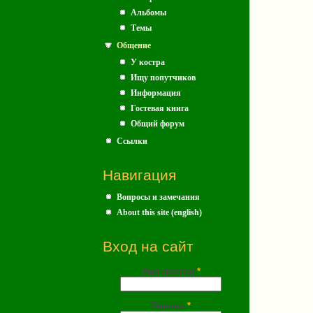
Альбомы
Темы
Общение
У костра
Ищу попутчиков
Информация
Гостевая книга
Общий форум
Ссылки
Навигация
Вопросы и замечания
About this site (english)
Вход на сайт
Имя (почта)
*
Пароль
*