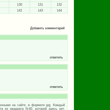
130
131
132
142
143
144
Добавить комментарий
ответить
ответить
енными на сайте, в формате jpg. Каждый
а из квадрата N-40, которой здесь нет,