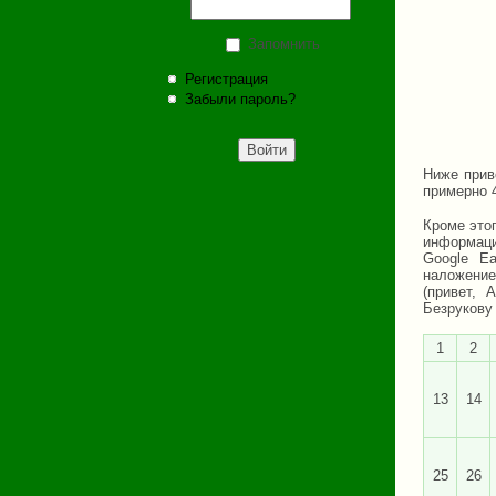
Запомнить
Регистрация
Забыли пароль?
Ниже прив
примерно 
Кроме это
информаци
Google Ea
наложение
(привет, 
Безрукову
1
2
13
14
25
26