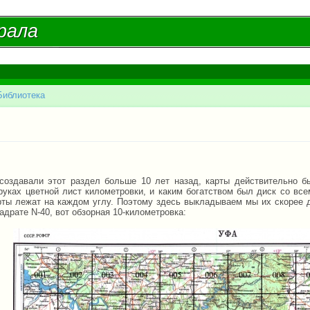
Перейти к
основному
рала
рала
содержанию
Библиотека
есь
создавали этот раздел больше 10 лет назад, карты действительно б
руках цветной лист километровки, и каким богатством был диск со все
рты лежат на каждом углу. Поэтому здесь выкладываем мы их скорее 
адрате N-40, вот обзорная 10-километровка: