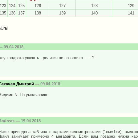
123
124
125
126
127
128
129
135
136
137
138
139
140
141
Ural
 09.04.2018
кву квадрата указать - религия не позволяет ..... ?
Секачев Дмитрий
— 09.04.2018
Видимо N. По умолчанию.
Amircas
— 19.04.2018
Ниже приведена таблица с картами-километровками (1см=1км), вылож
файл занимает примерно 4 мегабайта. Если вам позарез нужна карт