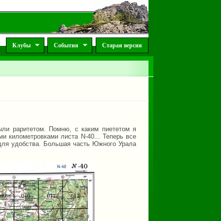
Клубы
События
Старая версия
ыли раритетом. Помню, с каким пиететом я
ми километровками листа N-40... Теперь все
для удобства. Большая часть Южного Урала