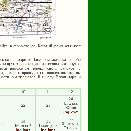
айте, в формате jpg. Каждый файл занимает
е карты в формате kmz: они содержат в себе
 или прямо перетащить из проводника внутрь
чески наложатся поверх своих районов (с
ы, которые проходят по нескольким картам
арности объявляются Штинову Владимиру и
10
11
12
24
Таганай,
22
23
Юрма
jpg
kmz
36
34
35
нь,
Златоуст,
Межевой
Бердяуши
з
Таганай
jpg
kmz
jpg
kmz