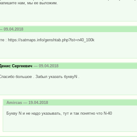
напишите нам, мы ее выложим.
 09.04.2018
те : https://satmaps.info/genshtab.php?lst=n40_100k
Денис Сергеевич
— 09.04.2018
Спасибо большое . Забыл указать буквуN .
Amircas
— 19.04.2018
Букву N и не надо указывать, тут и так понятно что N-40