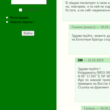
В общем посмотрел я свою ка
но, повторяю, я по ней не хо
Запомнить
Кстати, а на сайт националь
Регистрация
Забыли пароль?
Галина
(миасс) — 10.03.
Здравствуйте, можете да
на Болотные Братцы схо
DM
— 11.03.2019
Здравствуйте !
Координаты (WGS 84)
N 55° 17,597’ E 59“ 50
Идя по нижней тропе
примерно на Восток б
Ссылка на фрагмент ка
Галина
— 16.04.