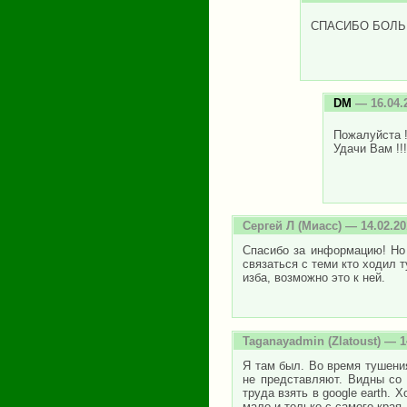
СПАСИБО БОЛ
DM
— 16.04.
Пожалуйста 
Удачи Вам !!!
Сергей Л
(Миасс) — 14.02.20
Спасибо за информацию! Но 
связаться с теми кто ходил т
изба, возможно это к ней.
Taganayadmin
(Zlatoust) — 1
Я там был. Во время тушения
не представляют. Видны со
труда взять в google earth.
мало и только с самого края.