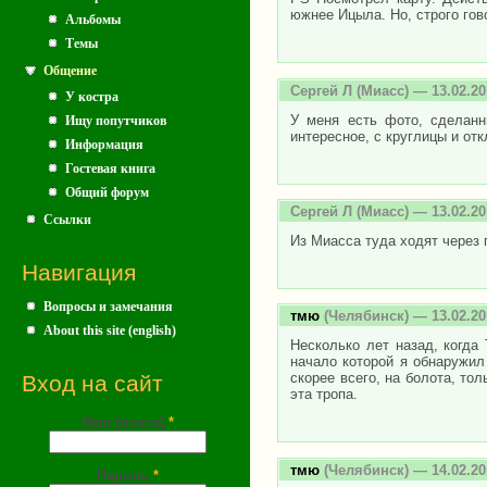
южнее Ицыла. Но, строго го
Альбомы
Темы
Общение
Сергей Л
(Миасс) — 13.02.20
У костра
У меня есть фото, сделанн
Ищу попутчиков
интересное, с круглицы и отк
Информация
Гостевая книга
Общий форум
Сергей Л
(Миасс) — 13.02.20
Ссылки
Из Миасса туда ходят через 
Навигация
Вопросы и замечания
тмю
(Челябинск) — 13.02.20
About this site (english)
Несколько лет назад, когда 
начало которой я обнаружил 
скорее всего, на болота, то
Вход на сайт
эта тропа.
Имя (почта)
*
тмю
(Челябинск) — 14.02.20
Пароль
*