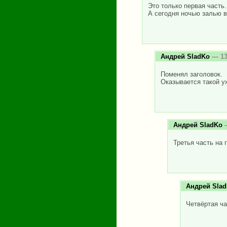
Это только первая часть.
А сегодня ночью залью 
Андрей SladKo
— 13
Поменял заголовок.
Оказывается такой уж
Андрей SladKo
—
Третья часть на 
Андрей Sla
Четвёртая ча