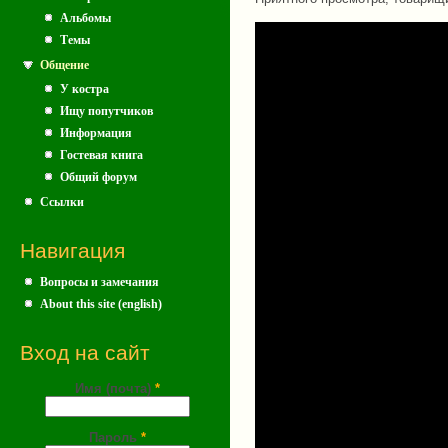
Альбомы
Темы
Общение
У костра
Ищу попутчиков
Информация
Гостевая книга
Общий форум
Ссылки
Навигация
Вопросы и замечания
About this site (english)
Вход на сайт
Имя (почта)
*
Пароль
*