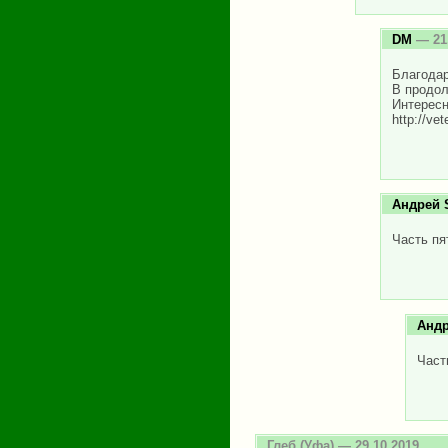
DM
— 21.
Благодар
В продол
Интересн
http://ve
Андрей 
Часть пя
Андр
Част
Глеб
(Уфа) — 29.10.2019