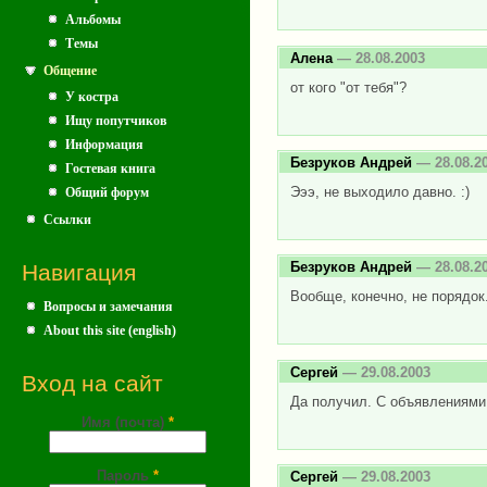
Альбомы
Темы
Алена
— 28.08.2003
Общение
от кого "от тебя"?
У костра
Ищу попутчиков
Информация
Безруков Андрей
— 28.08.2
Гостевая книга
Эээ, не выходило давно. :)
Общий форум
Ссылки
Безруков Андрей
— 28.08.2
Навигация
Вообще, конечно, не порядок
Вопросы и замечания
About this site (english)
Сергей
— 29.08.2003
Вход на сайт
Да получил. С объявлениями в
Имя (почта)
*
Пароль
*
Сергей
— 29.08.2003