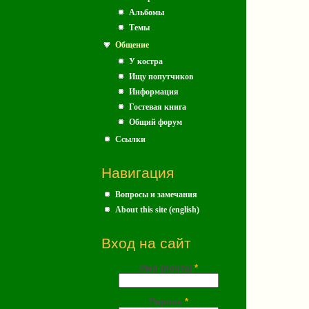
Альбомы
Темы
Общение
У костра
Ищу попутчиков
Информация
Гостевая книга
Общий форум
Ссылки
Навигация
Вопросы и замечания
About this site (english)
Вход на сайт
Имя (почта)
*
Пароль
*