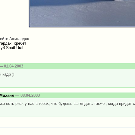
ребте Ажигардак
ардак, хребет
уб SouthUral
 01.04.2003
 кадр )!
 Михаил
— 08.04.2003
ько есть риск у нас в горах, что будешь выглядеть также , когда придет 