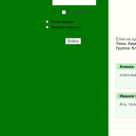
Запомнить
Регистрация
Забыли пароль?
Елки на х
Тема:
Ажиг
Группа:
Кл
Аленка
—
классный
Иванов
Ага, тол