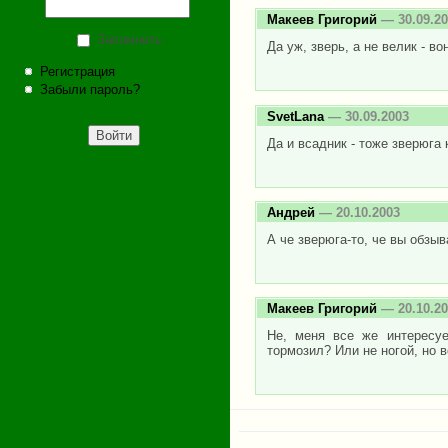
Макеев Григорий
— 30.09.20
Запомнить
Да уж, зверь, а не велик - во
Регистрация
Забыли пароль?
SvetLana
— 30.09.2003
Да и всадник - тоже зверюга к
Андрей
— 20.10.2003
А че зверюга-то, че вы обзыв
Макеев Григорий
— 20.10.20
Не, меня все же интересуе
тормозил? Или не ногой, но в