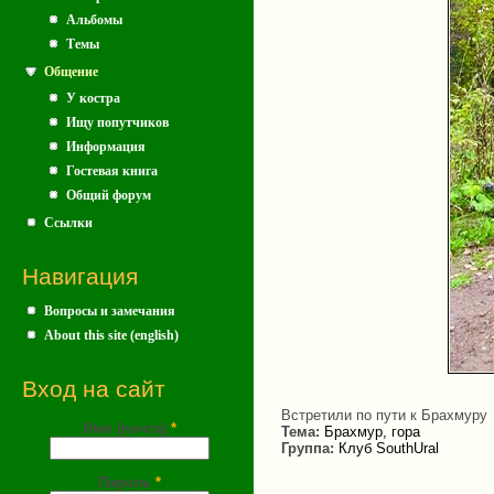
Альбомы
Темы
Общение
У костра
Ищу попутчиков
Информация
Гостевая книга
Общий форум
Ссылки
Навигация
Вопросы и замечания
About this site (english)
Вход на сайт
Встретили по пути к Брахмуру
Имя (почта)
*
Тема:
Брахмур, гора
Группа:
Клуб SouthUral
Пароль
*