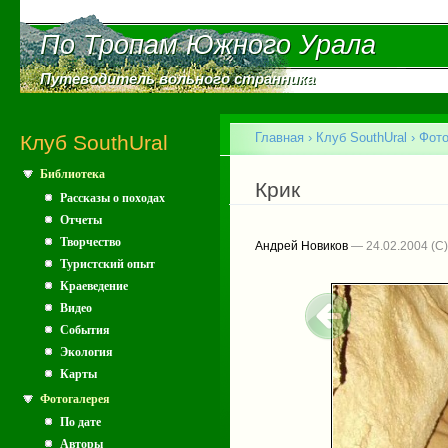
Пе
ос
По Тропам Южного Урала
По Тропам Южного Урала
со
Путеводитель вольного странника
Путеводитель вольного странника
Главное меню
Главная
›
Клуб SouthUral
›
Фото
Клуб SouthUral
Библиотека
Вы здесь
Крик
Рассказы о походах
Отчеты
Творчество
Андрей Новиков
— 24.02.2004
Туристский опыт
Краеведение
Видео
События
Экология
Карты
Фотогалерея
По дате
Авторы