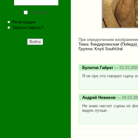
Запомнить
Регистрация
Забыли пароль?
При определенном воображении
Тема:
Киндерлинская (Победа)
Группа:
Клуб SouthUral
Булатов Гайрат
— 03.03.200
Я не про это говорил сцену 
Андрей Новиков
— 04.03.20
Не знаю насчет сцены из фи
виден лучше.