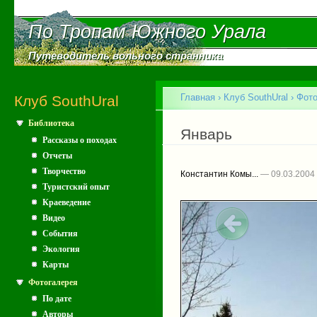
Пе
ос
По Тропам Южного Урала
По Тропам Южного Урала
со
Путеводитель вольного странника
Путеводитель вольного странника
Главное меню
Главная
›
Клуб SouthUral
›
Фото
Клуб SouthUral
Библиотека
Вы здесь
Январь
Рассказы о походах
Отчеты
Творчество
Константин Комы...
— 09.03.2004
Туристский опыт
Краеведение
Видео
События
Экология
Карты
Фотогалерея
По дате
Авторы