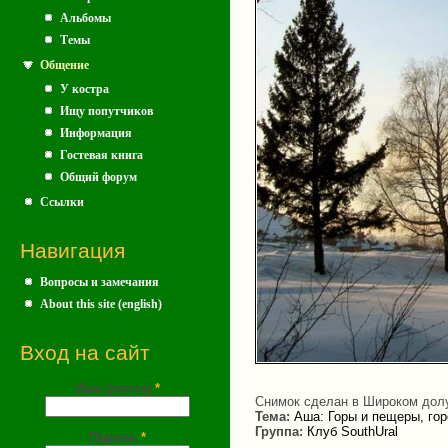
Альбомы
Темы
Общение
У костра
Ищу попутчиков
Информация
Гостевая книга
Общий форум
Ссылки
Навигация
Вопросы и замечания
About this site (english)
Вход на сайт
Имя (почта)
*
Снимок сделан в Широком дол
Тема:
Аша: Горы и пещеры, го
Группа:
Клуб SouthUral
Пароль
*