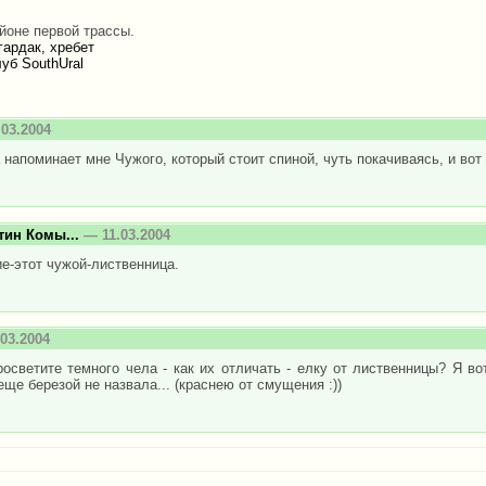
йоне первой трассы.
ардак, хребет
уб SouthUral
03.2004
 напоминает мне Чужого, который стоит спиной, чуть покачиваясь, и вот 
тин Комы...
— 11.03.2004
е-этот чужой-лиственница.
03.2004
осветите темного чела - как их отличать - елку от лиственницы? Я вот
ще березой не назвала... (краснею от смущения :))