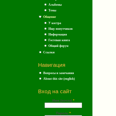
Альбомы
Темы
Общение
У костра
Ищу попутчиков
Информация
Гостевая книга
Общий форум
Ссылки
Навигация
Вопросы и замечания
About this site (english)
Вход на сайт
Имя (почта)
*
Пароль
*