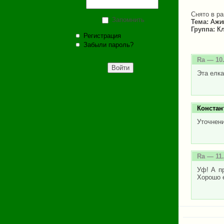
Снято в ра
Запомнить
Тема:
Ажиг
Группа:
Кл
Регистрация
Забыли пароль?
Ra
— 10.
Эта елка
Констан
Уточнени
Ra
— 11.
Уф! А пр
Хорошо е