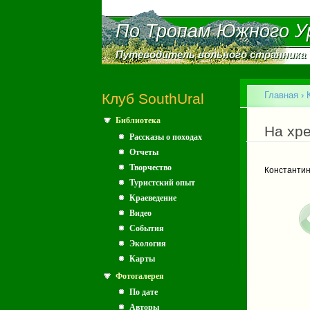
По Тропам Южного У
По Тропам Южного У
Путеводитель вольного странника
Путеводитель вольного странника
Главное меню
Главная
›
Клуб SouthUral
Библиотека
Вы зд
На хр
Рассказы о походах
Отчеты
Творчество
Константин
Туристский опыт
Краеведение
Видео
События
Экология
Карты
Фотогалерея
По дате
Авторы